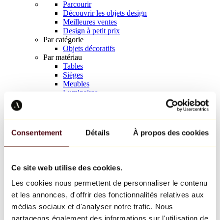
Parcourir
Découvrir les objets design
Meilleures ventes
Design à petit prix
Par catégorie
Objets décoratifs
Par matériau
Tables
Sièges
Meubles
Luminaires
Art de la table
Céramique
Tendances
Richard Orlinski
Consentement
Détails
À propos des cookies
Keith Haring
Jeff Koons
Yayoi Kusama
Jean-Michel Basquiat
Ce site web utilise des cookies.
Tous les designers
Les cookies nous permettent de personnaliser le contenu
et les annonces, d'offrir des fonctionnalités relatives aux
Œuvre de la semaine
médias sociaux et d'analyser notre trafic. Nous
partageons également des informations sur l'utilisation de