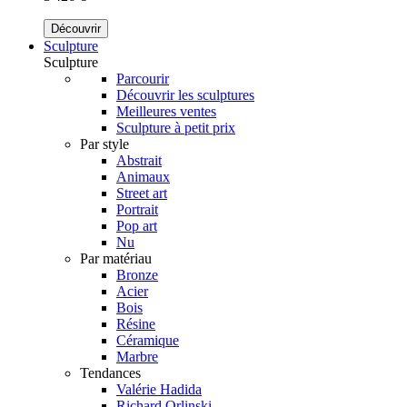
Découvrir
Sculpture
Sculpture
Parcourir
Découvrir les sculptures
Meilleures ventes
Sculpture à petit prix
Par style
Abstrait
Animaux
Street art
Portrait
Pop art
Nu
Par matériau
Bronze
Acier
Bois
Résine
Céramique
Marbre
Tendances
Valérie Hadida
Richard Orlinski