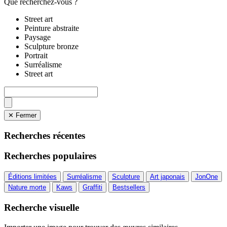
Que recherchez-vous ?
Street art
Peinture abstraite
Paysage
Sculpture bronze
Portrait
Surréalisme
Street art
✕ Fermer
Recherches récentes
Recherches populaires
Éditions limitées
Surréalisme
Sculpture
Art japonais
JonOne
Nature morte
Kaws
Graffiti
Bestsellers
Recherche visuelle