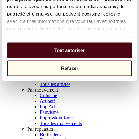
Balloon Dog (Orange)
notre site avec nos partenaires de médias sociaux, de
Jeff Koons
publicité et d'analyse, qui peuvent combiner celles-ci
avec d'autres informations que vous leur avez fournies
10 000 €
ou qu'ils ont collectées lors de votre utilisation de leurs
Découvrir
services.
Artistes
Artistes
Tout autoriser
Parcourir
Tous les peintres
Tous les sculpteurs
Tous les photographes
Refuser
Tous les dessinateurs
Tous les designers
Tous les artistes
Par mouvement
Cubisme
Art naïf
Pop Art
Fauvisme
Impressionnisme
Tous les mouvements
Par réputation
Bestsellers