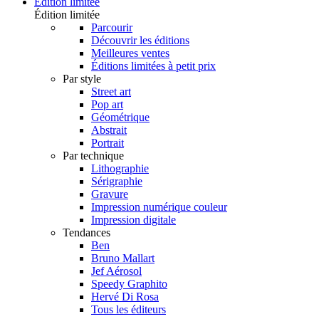
Édition limitée
Édition limitée
Parcourir
Découvrir les éditions
Meilleures ventes
Éditions limitées à petit prix
Par style
Street art
Pop art
Géométrique
Abstrait
Portrait
Par technique
Lithographie
Sérigraphie
Gravure
Impression numérique couleur
Impression digitale
Tendances
Ben
Bruno Mallart
Jef Aérosol
Speedy Graphito
Hervé Di Rosa
Tous les éditeurs