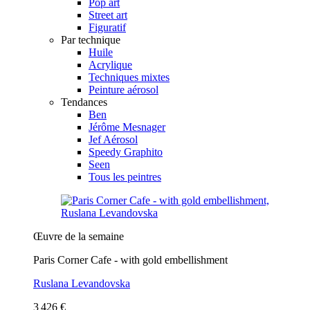
Pop art
Street art
Figuratif
Par technique
Huile
Acrylique
Techniques mixtes
Peinture aérosol
Tendances
Ben
Jérôme Mesnager
Jef Aérosol
Speedy Graphito
Seen
Tous les peintres
Œuvre de la semaine
Paris Corner Cafe - with gold embellishment
Ruslana Levandovska
3 426 €