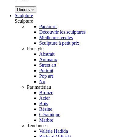
Découvrir
Sculpture
Sculpture
Parcourir
Découvrir les sculptures
Meilleures ventes
Sculpture à petit prix
Par style
Abstrait
Animaux
Street art
Portrait
Pop art
Nu
Par matériau
Bronze
Acier
Bois
Résine
Céramique
Marbre
Tendances
Valérie Hadida
Richard Orlinski