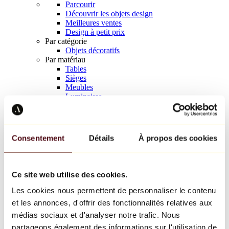
Parcourir
Découvrir les objets design
Meilleures ventes
Design à petit prix
Par catégorie
Objets décoratifs
Par matériau
Tables
Sièges
Meubles
Luminaires
Art de la table
Céramique
Tendances
Richard Orlinski
Consentement
Détails
À propos des cookies
Keith Haring
Jeff Koons
Yayoi Kusama
Jean-Michel Basquiat
Ce site web utilise des cookies.
Tous les designers
Les cookies nous permettent de personnaliser le contenu
et les annonces, d'offrir des fonctionnalités relatives aux
Œuvre de la semaine
médias sociaux et d'analyser notre trafic. Nous
partageons également des informations sur l'utilisation de