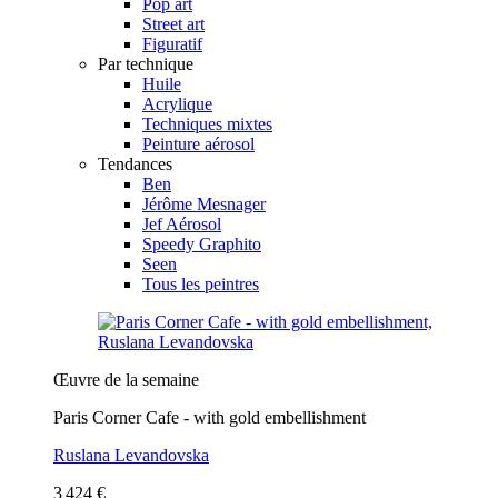
Pop art
Street art
Figuratif
Par technique
Huile
Acrylique
Techniques mixtes
Peinture aérosol
Tendances
Ben
Jérôme Mesnager
Jef Aérosol
Speedy Graphito
Seen
Tous les peintres
Œuvre de la semaine
Paris Corner Cafe - with gold embellishment
Ruslana Levandovska
3 424 €