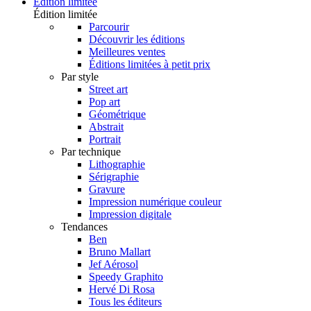
Édition limitée
Édition limitée
Parcourir
Découvrir les éditions
Meilleures ventes
Éditions limitées à petit prix
Par style
Street art
Pop art
Géométrique
Abstrait
Portrait
Par technique
Lithographie
Sérigraphie
Gravure
Impression numérique couleur
Impression digitale
Tendances
Ben
Bruno Mallart
Jef Aérosol
Speedy Graphito
Hervé Di Rosa
Tous les éditeurs