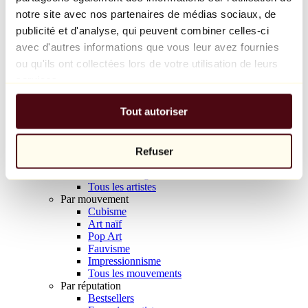
Balloon Dog (Orange)
notre site avec nos partenaires de médias sociaux, de
Jeff Koons
publicité et d'analyse, qui peuvent combiner celles-ci
avec d'autres informations que vous leur avez fournies
10 000 €
ou qu'ils ont collectées lors de votre utilisation de leurs
Découvrir
services.
Artistes
Artistes
Tout autoriser
Parcourir
Tous les peintres
Tous les sculpteurs
Tous les photographes
Refuser
Tous les dessinateurs
Tous les designers
Tous les artistes
Par mouvement
Cubisme
Art naïf
Pop Art
Fauvisme
Impressionnisme
Tous les mouvements
Par réputation
Bestsellers