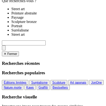
Que recherchez-vous ?
Street art
Peinture abstraite
Paysage
Sculpture bronze
Portrait
Surréalisme
Street art
✕ Fermer
Recherches récentes
Recherches populaires
Éditions limitées
Surréalisme
Sculpture
Art japonais
JonOne
Nature morte
Kaws
Graffiti
Bestsellers
Recherche visuelle