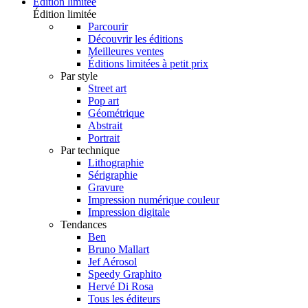
Édition limitée
Édition limitée
Parcourir
Découvrir les éditions
Meilleures ventes
Éditions limitées à petit prix
Par style
Street art
Pop art
Géométrique
Abstrait
Portrait
Par technique
Lithographie
Sérigraphie
Gravure
Impression numérique couleur
Impression digitale
Tendances
Ben
Bruno Mallart
Jef Aérosol
Speedy Graphito
Hervé Di Rosa
Tous les éditeurs