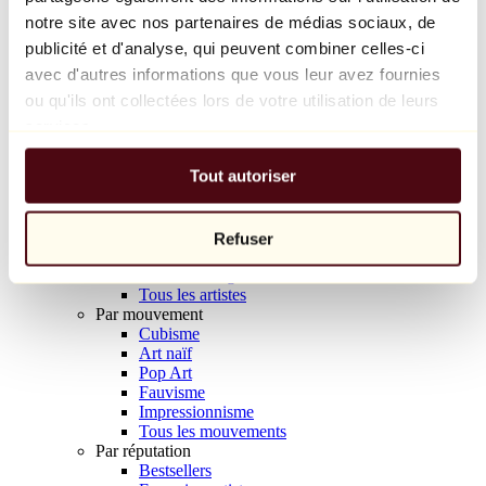
Balloon Dog (Orange)
notre site avec nos partenaires de médias sociaux, de
Jeff Koons
publicité et d'analyse, qui peuvent combiner celles-ci
avec d'autres informations que vous leur avez fournies
10 000 €
ou qu'ils ont collectées lors de votre utilisation de leurs
Découvrir
services.
Artistes
Artistes
Tout autoriser
Parcourir
Tous les peintres
Tous les sculpteurs
Tous les photographes
Refuser
Tous les dessinateurs
Tous les designers
Tous les artistes
Par mouvement
Cubisme
Art naïf
Pop Art
Fauvisme
Impressionnisme
Tous les mouvements
Par réputation
Bestsellers