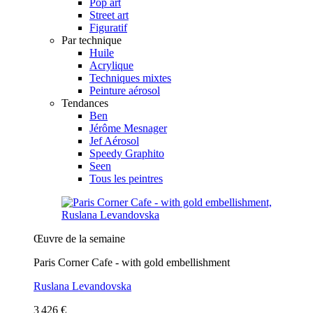
Pop art
Street art
Figuratif
Par technique
Huile
Acrylique
Techniques mixtes
Peinture aérosol
Tendances
Ben
Jérôme Mesnager
Jef Aérosol
Speedy Graphito
Seen
Tous les peintres
Œuvre de la semaine
Paris Corner Cafe - with gold embellishment
Ruslana Levandovska
3 426 €