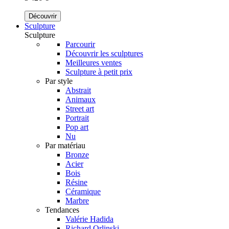
Découvrir
Sculpture
Sculpture
Parcourir
Découvrir les sculptures
Meilleures ventes
Sculpture à petit prix
Par style
Abstrait
Animaux
Street art
Portrait
Pop art
Nu
Par matériau
Bronze
Acier
Bois
Résine
Céramique
Marbre
Tendances
Valérie Hadida
Richard Orlinski