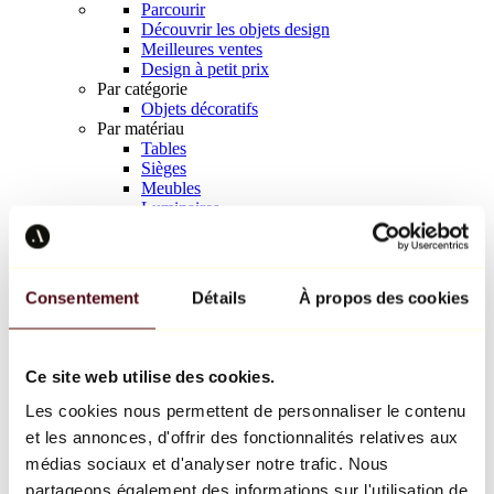
Parcourir
Découvrir les objets design
Meilleures ventes
Design à petit prix
Par catégorie
Objets décoratifs
Par matériau
Tables
Sièges
Meubles
Luminaires
Art de la table
Céramique
Tendances
Richard Orlinski
Consentement
Détails
À propos des cookies
Keith Haring
Jeff Koons
Yayoi Kusama
Jean-Michel Basquiat
Ce site web utilise des cookies.
Tous les designers
Les cookies nous permettent de personnaliser le contenu
et les annonces, d'offrir des fonctionnalités relatives aux
Œuvre de la semaine
médias sociaux et d'analyser notre trafic. Nous
partageons également des informations sur l'utilisation de