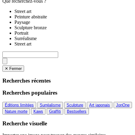
Que recherchez-vous ?
Street art
Peinture abstraite
Paysage
Sculpture bronze
Portrait
Surréalisme
Street art
✕ Fermer
Recherches récentes
Recherches populaires
Éditions limitées
Surréalisme
Sculpture
Art japonais
JonOne
Nature morte
Kaws
Graffiti
Bestsellers
Recherche visuelle