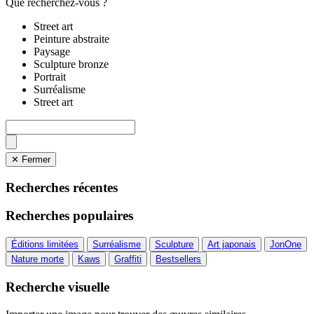
Que recherchez-vous ?
Street art
Peinture abstraite
Paysage
Sculpture bronze
Portrait
Surréalisme
Street art
✕ Fermer
Recherches récentes
Recherches populaires
Éditions limitées
Surréalisme
Sculpture
Art japonais
JonOne
Nature morte
Kaws
Graffiti
Bestsellers
Recherche visuelle