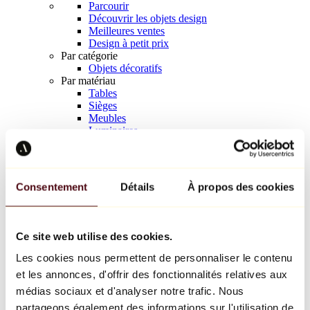
Parcourir
Découvrir les objets design
Meilleures ventes
Design à petit prix
Par catégorie
Objets décoratifs
Par matériau
Tables
Sièges
Meubles
Luminaires
Art de la table
Céramique
Tendances
Richard Orlinski
Consentement
Détails
À propos des cookies
Keith Haring
Jeff Koons
Yayoi Kusama
Jean-Michel Basquiat
Ce site web utilise des cookies.
Tous les designers
Les cookies nous permettent de personnaliser le contenu
et les annonces, d'offrir des fonctionnalités relatives aux
Œuvre de la semaine
médias sociaux et d'analyser notre trafic. Nous
partageons également des informations sur l'utilisation de