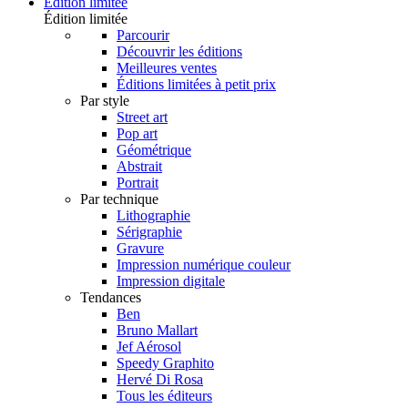
Édition limitée
Édition limitée
Parcourir
Découvrir les éditions
Meilleures ventes
Éditions limitées à petit prix
Par style
Street art
Pop art
Géométrique
Abstrait
Portrait
Par technique
Lithographie
Sérigraphie
Gravure
Impression numérique couleur
Impression digitale
Tendances
Ben
Bruno Mallart
Jef Aérosol
Speedy Graphito
Hervé Di Rosa
Tous les éditeurs