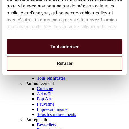
Balloon Dog (Orange)
notre site avec nos partenaires de médias sociaux, de
Jeff Koons
publicité et d'analyse, qui peuvent combiner celles-ci
avec d'autres informations que vous leur avez fournies
10 000 €
ou qu'ils ont collectées lors de votre utilisation de leurs
Découvrir
services.
Artistes
Artistes
Tout autoriser
Parcourir
Tous les peintres
Tous les sculpteurs
Tous les photographes
Refuser
Tous les dessinateurs
Tous les designers
Tous les artistes
Par mouvement
Cubisme
Art naïf
Pop Art
Fauvisme
Impressionnisme
Tous les mouvements
Par réputation
Bestsellers