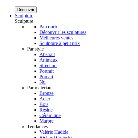
Découvrir
Sculpture
Sculpture
Parcourir
Découvrir les sculptures
Meilleures ventes
Sculpture à petit prix
Par style
Abstrait
Animaux
Street art
Portrait
Pop art
Nu
Par matériau
Bronze
Acier
Bois
Résine
Céramique
Marbre
Tendances
Valérie Hadida
Richard Orlinski