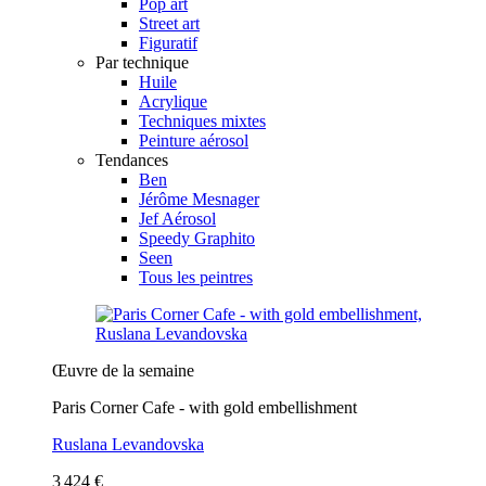
Pop art
Street art
Figuratif
Par technique
Huile
Acrylique
Techniques mixtes
Peinture aérosol
Tendances
Ben
Jérôme Mesnager
Jef Aérosol
Speedy Graphito
Seen
Tous les peintres
Œuvre de la semaine
Paris Corner Cafe - with gold embellishment
Ruslana Levandovska
3 424 €