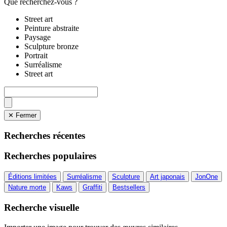
Que recherchez-vous ?
Street art
Peinture abstraite
Paysage
Sculpture bronze
Portrait
Surréalisme
Street art
✕ Fermer
Recherches récentes
Recherches populaires
Éditions limitées
Surréalisme
Sculpture
Art japonais
JonOne
Nature morte
Kaws
Graffiti
Bestsellers
Recherche visuelle