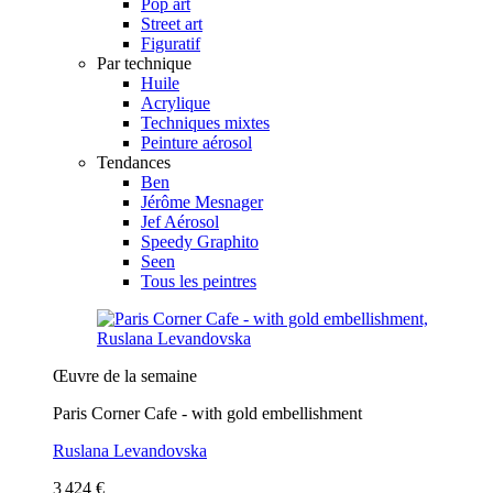
Pop art
Street art
Figuratif
Par technique
Huile
Acrylique
Techniques mixtes
Peinture aérosol
Tendances
Ben
Jérôme Mesnager
Jef Aérosol
Speedy Graphito
Seen
Tous les peintres
Œuvre de la semaine
Paris Corner Cafe - with gold embellishment
Ruslana Levandovska
3 424 €