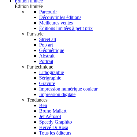
Édition limitée
Édition limitée
Parcourir
Découvrir les éditions
Meilleures ventes
Éditions limitées à petit prix
Par style
Street art
Pop art
Géométrique
Abstrait
Portrait
Par technique
Lithographie
Sérigraphie
Gravure
Impression numérique couleur
Impression digitale
Tendances
Ben
Bruno Mallart
Jef Aérosol
Speedy Graphito
Hervé Di Rosa
Tous les éditeurs