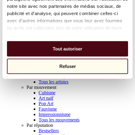
Balloon Dog (Orange)
notre site avec nos partenaires de médias sociaux, de
Jeff Koons
publicité et d'analyse, qui peuvent combiner celles-ci
avec d'autres informations que vous leur avez fournies
10 000 €
ou qu'ils ont collectées lors de votre utilisation de leurs
Découvrir
services.
Artistes
Artistes
Tout autoriser
Parcourir
Tous les peintres
Tous les sculpteurs
Tous les photographes
Refuser
Tous les dessinateurs
Tous les designers
Tous les artistes
Par mouvement
Cubisme
Art naïf
Pop Art
Fauvisme
Impressionnisme
Tous les mouvements
Par réputation
Bestsellers