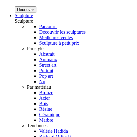
Découvrir
Sculpture
Sculpture
Parcourir
Découvrir les sculptures
Meilleures ventes
Sculpture à petit prix
Par style
Abstrait
Animaux
Street art
Portrait
Pop art
Nu
Par matériau
Bronze
Acier
Bois
Résine
Céramique
Marbre
Tendances
Valérie Hadida
Richard Orlinski