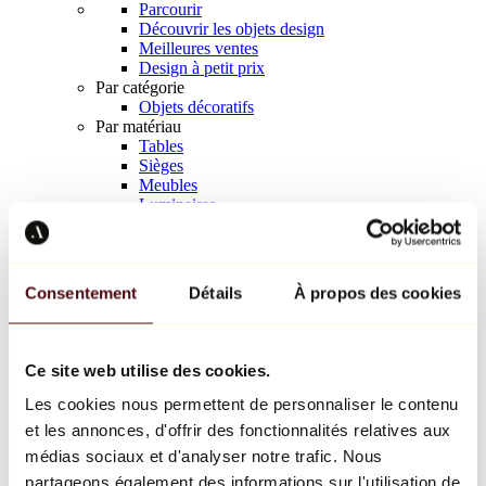
Parcourir
Découvrir les objets design
Meilleures ventes
Design à petit prix
Par catégorie
Objets décoratifs
Par matériau
Tables
Sièges
Meubles
Luminaires
Art de la table
Céramique
Tendances
Richard Orlinski
Consentement
Détails
À propos des cookies
Keith Haring
Jeff Koons
Yayoi Kusama
Jean-Michel Basquiat
Ce site web utilise des cookies.
Tous les designers
Les cookies nous permettent de personnaliser le contenu
et les annonces, d'offrir des fonctionnalités relatives aux
Œuvre de la semaine
médias sociaux et d'analyser notre trafic. Nous
partageons également des informations sur l'utilisation de