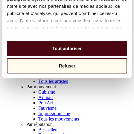
Balloon Dog (Orange)
notre site avec nos partenaires de médias sociaux, de
Jeff Koons
publicité et d'analyse, qui peuvent combiner celles-ci
avec d'autres informations que vous leur avez fournies
10 000 €
ou qu'ils ont collectées lors de votre utilisation de leurs
Découvrir
services.
Artistes
Artistes
Tout autoriser
Parcourir
Tous les peintres
Tous les sculpteurs
Tous les photographes
Refuser
Tous les dessinateurs
Tous les designers
Tous les artistes
Par mouvement
Cubisme
Art naïf
Pop Art
Fauvisme
Impressionnisme
Tous les mouvements
Par réputation
Bestsellers