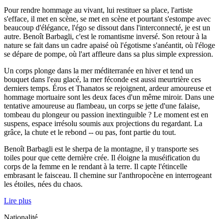
Pour rendre hommage au vivant, lui restituer sa place, l'artiste
s'efface, il met en scène, se met en scène et pourtant s'estompe avec
beaucoup d'élégance, l'égo se dissout dans l'interconnecté, je est un
autre. Benoît Barbagli, c'est le romantisme inversé. Son retour à la
nature se fait dans un cadre apaisé où l'égotisme s'anéantit, où l'éloge
se dépare de pompe, où l'art affleure dans sa plus simple expression.
Un corps plonge dans la mer méditerranée en hiver et tend un
bouquet dans l'eau glacé, la mer féconde est aussi meurtrière ces
derniers temps. Éros et Thanatos se rejoignent, ardeur amoureuse et
hommage mortuaire sont les deux faces d'un même miroir. Dans une
tentative amoureuse au flambeau, un corps se jette d'une falaise,
tombeau du plongeur ou passion inextinguible ? Le moment est en
suspens, espace irrésolu soumis aux projections du regardant. La
grâce, la chute et le rebond -- ou pas, font partie du tout.
Benoît Barbagli est le sherpa de la montagne, il y transporte ses
toiles pour que cette dernière crée. Il éloigne la muséification du
corps de la femme en le rendant à la terre. Il capte l'étincelle
embrasant le faisceau. Il chemine sur l'anthropocène en interrogeant
les étoiles, nées du chaos.
Lire plus
Nationalité