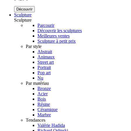
Découvrir
Sculpture
Sculpture
Parcourir
Découvrir les sculptures
Meilleures ventes
Sculpture à petit prix
Par style
Abstrait
Animaux
Street art
Portrait
Pop art
Nu
Par matériau
Bronze
Acier
Bois
Résine
Céramique
Marbre
Tendances
Valérie Hadida
Richard Orlinski