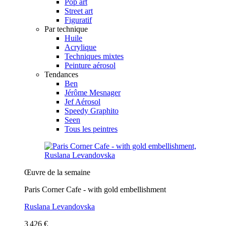
Pop art
Street art
Figuratif
Par technique
Huile
Acrylique
Techniques mixtes
Peinture aérosol
Tendances
Ben
Jérôme Mesnager
Jef Aérosol
Speedy Graphito
Seen
Tous les peintres
Œuvre de la semaine
Paris Corner Cafe - with gold embellishment
Ruslana Levandovska
3 426 €