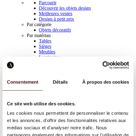
Parcourir
Découvrir les objets design
Meilleures ventes
Design à petit prix
Par catégorie
Objets décoratifs
Par matériau
Tables
Sièges
Meubles
Luminaires
Art de la table
Céramique
Tendances
Richard Orlinski
Consentement
Détails
À propos des cookies
Keith Haring
Jeff Koons
Yayoi Kusama
Jean-Michel Basquiat
Ce site web utilise des cookies.
Tous les designers
Les cookies nous permettent de personnaliser le contenu
et les annonces, d'offrir des fonctionnalités relatives aux
Œuvre de la semaine
médias sociaux et d'analyser notre trafic. Nous
partageons également des informations sur l'utilisation de