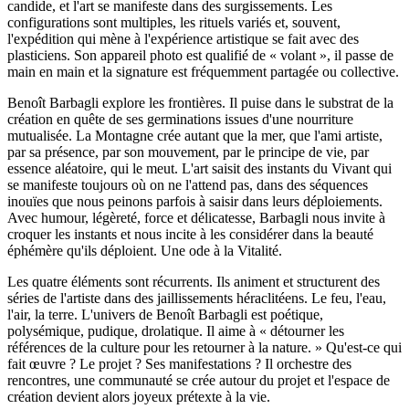
candide, et l'art se manifeste dans des surgissements. Les
configurations sont multiples, les rituels variés et, souvent,
l'expédition qui mène à l'expérience artistique se fait avec des
plasticiens. Son appareil photo est qualifié de « volant », il passe de
main en main et la signature est fréquemment partagée ou collective.
Benoît Barbagli explore les frontières. Il puise dans le substrat de la
création en quête de ses germinations issues d'une nourriture
mutualisée. La Montagne crée autant que la mer, que l'ami artiste,
par sa présence, par son mouvement, par le principe de vie, par
essence aléatoire, qui le meut. L'art saisit des instants du Vivant qui
se manifeste toujours où on ne l'attend pas, dans des séquences
inouïes que nous peinons parfois à saisir dans leurs déploiements.
Avec humour, légèreté, force et délicatesse, Barbagli nous invite à
croquer les instants et nous incite à les considérer dans la beauté
éphémère qu'ils déploient. Une ode à la Vitalité.
Les quatre éléments sont récurrents. Ils animent et structurent des
séries de l'artiste dans des jaillissements héraclitéens. Le feu, l'eau,
l'air, la terre. L'univers de Benoît Barbagli est poétique,
polysémique, pudique, drolatique. Il aime à « détourner les
références de la culture pour les retourner à la nature. » Qu'est-ce qui
fait œuvre ? Le projet ? Ses manifestations ? Il orchestre des
rencontres, une communauté se crée autour du projet et l'espace de
création devient alors joyeux prétexte à la vie.