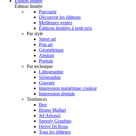
Édition limitée
Édition limitée
Parcourir
Découvrir les éditions
Meilleures ventes
Éditions limitées à petit prix
Par style
Street art
Pop art
Géométrique
Abstrait
Portrait
Par technique
Lithographie
Sérigraphie
Gravure
Impression numérique couleur
Impression digitale
Tendances
Ben
Bruno Mallart
Jef Aérosol
Speedy Graphito
Hervé Di Rosa
Tous les éditeurs