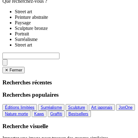
Que recherchez-vous ?
Street art
Peinture abstraite
Paysage
Sculpture bronze
Portrait
Surréalisme
Street art
✕ Fermer
Recherches récentes
Recherches populaires
Éditions limitées
Surréalisme
Sculpture
Art japonais
JonOne
Nature morte
Kaws
Graffiti
Bestsellers
Recherche visuelle