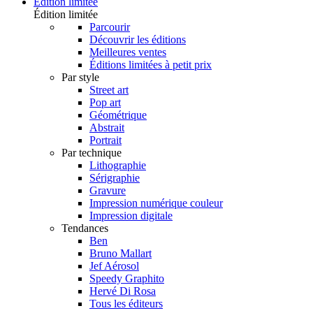
Édition limitée
Édition limitée
Parcourir
Découvrir les éditions
Meilleures ventes
Éditions limitées à petit prix
Par style
Street art
Pop art
Géométrique
Abstrait
Portrait
Par technique
Lithographie
Sérigraphie
Gravure
Impression numérique couleur
Impression digitale
Tendances
Ben
Bruno Mallart
Jef Aérosol
Speedy Graphito
Hervé Di Rosa
Tous les éditeurs