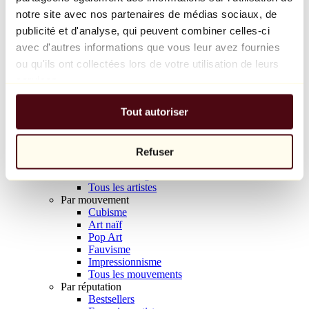
Balloon Dog (Orange)
notre site avec nos partenaires de médias sociaux, de
Jeff Koons
publicité et d'analyse, qui peuvent combiner celles-ci
avec d'autres informations que vous leur avez fournies
10 000 €
ou qu'ils ont collectées lors de votre utilisation de leurs
Découvrir
services.
Artistes
Artistes
Tout autoriser
Parcourir
Tous les peintres
Tous les sculpteurs
Tous les photographes
Refuser
Tous les dessinateurs
Tous les designers
Tous les artistes
Par mouvement
Cubisme
Art naïf
Pop Art
Fauvisme
Impressionnisme
Tous les mouvements
Par réputation
Bestsellers