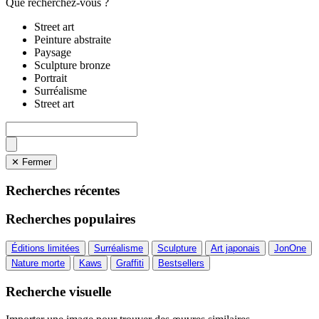
Que recherchez-vous ?
Street art
Peinture abstraite
Paysage
Sculpture bronze
Portrait
Surréalisme
Street art
✕ Fermer
Recherches récentes
Recherches populaires
Éditions limitées
Surréalisme
Sculpture
Art japonais
JonOne
Nature morte
Kaws
Graffiti
Bestsellers
Recherche visuelle