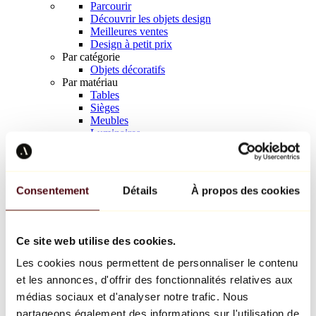
Parcourir
Découvrir les objets design
Meilleures ventes
Design à petit prix
Par catégorie
Objets décoratifs
Par matériau
Tables
Sièges
Meubles
Luminaires
Art de la table
Céramique
Tendances
Richard Orlinski
Consentement
Détails
À propos des cookies
Keith Haring
Jeff Koons
Yayoi Kusama
Jean-Michel Basquiat
Ce site web utilise des cookies.
Tous les designers
Les cookies nous permettent de personnaliser le contenu
et les annonces, d'offrir des fonctionnalités relatives aux
Œuvre de la semaine
médias sociaux et d'analyser notre trafic. Nous
partageons également des informations sur l'utilisation de