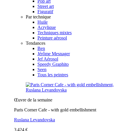
Pop art
Street art
Figuratif
Par technique
Huile
Acrylique
Techniques mixtes
Peinture aérosol
Tendances
Ben
Jérôme Mesnager
Jef Aérosol
Speedy Graphito
Seen
Tous les peintres
Œuvre de la semaine
Paris Corner Cafe - with gold embellishment
Ruslana Levandovska
3 424 €