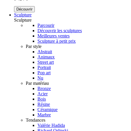
Découvrir
Sculpture
Sculpture
Parcourir
Découvrir les sculptures
Meilleures ventes
Sculpture à petit prix
Par style
Abstrait
Animaux
Street art
Portrait
Pop art
Nu
Par matériau
Bronze
Acier
Bois
Résine
Céramique
Marbre
Tendances
Valérie Hadida
Richard Orlinski