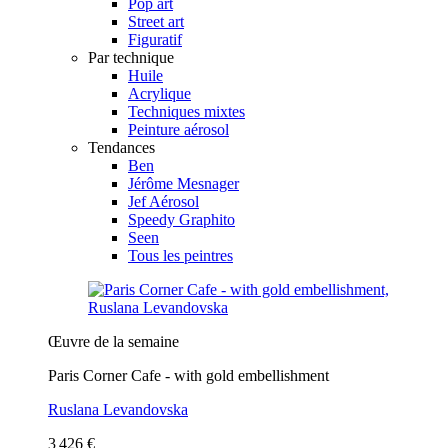
Pop art
Street art
Figuratif
Par technique
Huile
Acrylique
Techniques mixtes
Peinture aérosol
Tendances
Ben
Jérôme Mesnager
Jef Aérosol
Speedy Graphito
Seen
Tous les peintres
Œuvre de la semaine
Paris Corner Cafe - with gold embellishment
Ruslana Levandovska
3 426 €