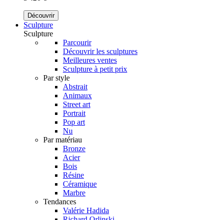
Découvrir
Sculpture
Sculpture
Parcourir
Découvrir les sculptures
Meilleures ventes
Sculpture à petit prix
Par style
Abstrait
Animaux
Street art
Portrait
Pop art
Nu
Par matériau
Bronze
Acier
Bois
Résine
Céramique
Marbre
Tendances
Valérie Hadida
Richard Orlinski