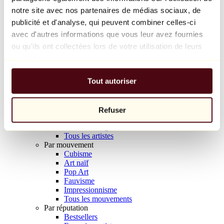
Balloon Dog (Orange)
notre site avec nos partenaires de médias sociaux, de
Jeff Koons
publicité et d'analyse, qui peuvent combiner celles-ci
avec d'autres informations que vous leur avez fournies
10 000 €
ou qu'ils ont collectées lors de votre utilisation de leurs
Découvrir
services.
Artistes
Artistes
Tout autoriser
Parcourir
Tous les peintres
Tous les sculpteurs
Tous les photographes
Refuser
Tous les dessinateurs
Tous les designers
Tous les artistes
Par mouvement
Cubisme
Art naïf
Pop Art
Fauvisme
Impressionnisme
Tous les mouvements
Par réputation
Bestsellers