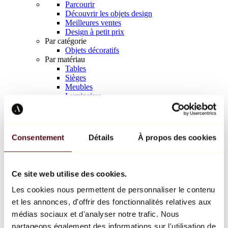
Parcourir
Découvrir les objets design
Meilleures ventes
Design à petit prix
Par catégorie
Objets décoratifs
Par matériau
Tables
Sièges
Meubles
Luminaires
Art de la table
Céramique
Tendances
Richard Orlinski
Consentement
Détails
À propos des cookies
Keith Haring
Jeff Koons
Yayoi Kusama
Jean-Michel Basquiat
Ce site web utilise des cookies.
Tous les designers
Les cookies nous permettent de personnaliser le contenu
et les annonces, d'offrir des fonctionnalités relatives aux
Œuvre de la semaine
médias sociaux et d'analyser notre trafic. Nous
partageons également des informations sur l'utilisation de