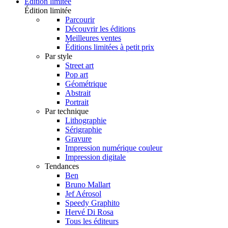
Édition limitée
Édition limitée
Parcourir
Découvrir les éditions
Meilleures ventes
Éditions limitées à petit prix
Par style
Street art
Pop art
Géométrique
Abstrait
Portrait
Par technique
Lithographie
Sérigraphie
Gravure
Impression numérique couleur
Impression digitale
Tendances
Ben
Bruno Mallart
Jef Aérosol
Speedy Graphito
Hervé Di Rosa
Tous les éditeurs