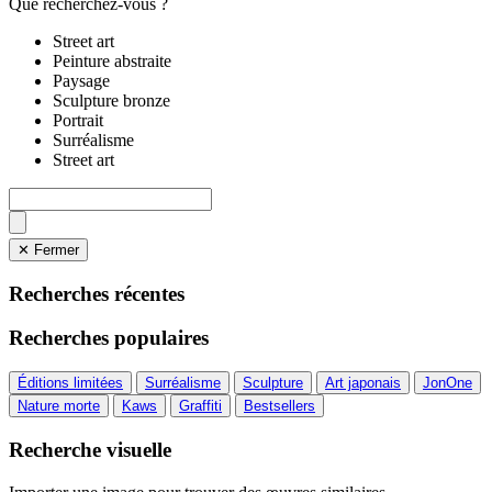
Que recherchez-vous ?
Street art
Peinture abstraite
Paysage
Sculpture bronze
Portrait
Surréalisme
Street art
✕ Fermer
Recherches récentes
Recherches populaires
Éditions limitées
Surréalisme
Sculpture
Art japonais
JonOne
Nature morte
Kaws
Graffiti
Bestsellers
Recherche visuelle