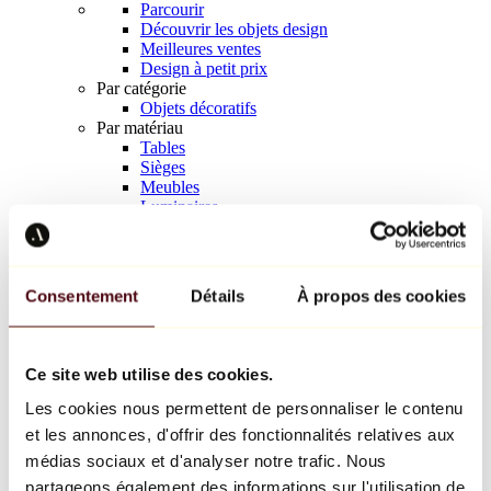
Parcourir
Découvrir les objets design
Meilleures ventes
Design à petit prix
Par catégorie
Objets décoratifs
Par matériau
Tables
Sièges
Meubles
Luminaires
Art de la table
Céramique
Tendances
Richard Orlinski
Consentement
Détails
À propos des cookies
Keith Haring
Jeff Koons
Yayoi Kusama
Jean-Michel Basquiat
Ce site web utilise des cookies.
Tous les designers
Les cookies nous permettent de personnaliser le contenu
et les annonces, d'offrir des fonctionnalités relatives aux
Œuvre de la semaine
médias sociaux et d'analyser notre trafic. Nous
partageons également des informations sur l'utilisation de