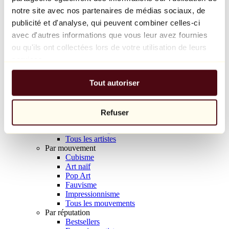
Balloon Dog (Orange)
notre site avec nos partenaires de médias sociaux, de
Jeff Koons
publicité et d'analyse, qui peuvent combiner celles-ci
avec d'autres informations que vous leur avez fournies
10 000 €
ou qu'ils ont collectées lors de votre utilisation de leurs
Découvrir
services.
Artistes
Artistes
Tout autoriser
Parcourir
Tous les peintres
Tous les sculpteurs
Tous les photographes
Refuser
Tous les dessinateurs
Tous les designers
Tous les artistes
Par mouvement
Cubisme
Art naïf
Pop Art
Fauvisme
Impressionnisme
Tous les mouvements
Par réputation
Bestsellers