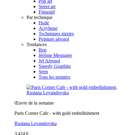
Pop art
Street art
Figuratif
Par technique
Huile
Acrylique
Techniques mixtes
Peinture aérosol
Tendances
Ben
Jérôme Mesnager
Jef Aérosol
Speedy Graphito
Seen
Tous les peintres
Œuvre de la semaine
Paris Corner Cafe - with gold embellishment
Ruslana Levandovska
3 424 €