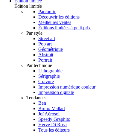
Édition limitée
Édition limitée
Parcourir
Découvrir les éditions
Meilleures ventes
Éditions limitées à petit prix
Par style
Street art
Pop art
Géométrique
Abstrait
Portrait
Par technique
Lithographie
Sérigraphie
Gravure
Impression numérique couleur
Impression digitale
Tendances
Ben
Bruno Mallart
Jef Aérosol
Speedy Graphito
Hervé Di Rosa
Tous les éditeurs