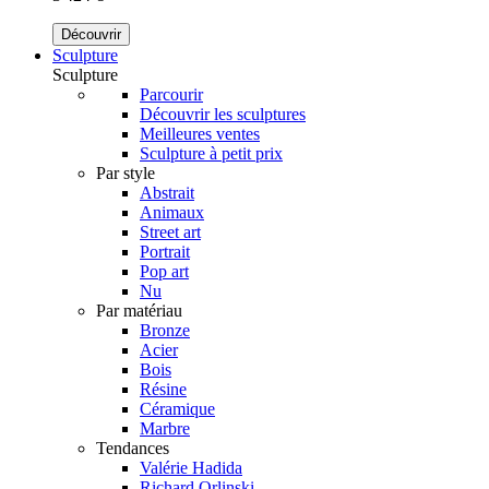
Découvrir
Sculpture
Sculpture
Parcourir
Découvrir les sculptures
Meilleures ventes
Sculpture à petit prix
Par style
Abstrait
Animaux
Street art
Portrait
Pop art
Nu
Par matériau
Bronze
Acier
Bois
Résine
Céramique
Marbre
Tendances
Valérie Hadida
Richard Orlinski