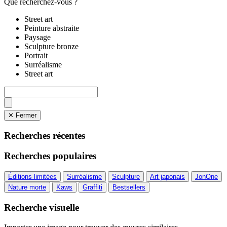
Que recherchez-vous ?
Street art
Peinture abstraite
Paysage
Sculpture bronze
Portrait
Surréalisme
Street art
✕ Fermer
Recherches récentes
Recherches populaires
Éditions limitées
Surréalisme
Sculpture
Art japonais
JonOne
Nature morte
Kaws
Graffiti
Bestsellers
Recherche visuelle