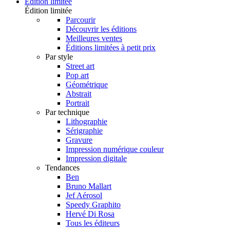
Édition limitée
Édition limitée
Parcourir
Découvrir les éditions
Meilleures ventes
Éditions limitées à petit prix
Par style
Street art
Pop art
Géométrique
Abstrait
Portrait
Par technique
Lithographie
Sérigraphie
Gravure
Impression numérique couleur
Impression digitale
Tendances
Ben
Bruno Mallart
Jef Aérosol
Speedy Graphito
Hervé Di Rosa
Tous les éditeurs