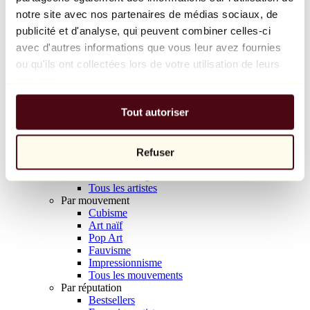
Balloon Dog (Orange)
notre site avec nos partenaires de médias sociaux, de
Jeff Koons
publicité et d'analyse, qui peuvent combiner celles-ci
avec d'autres informations que vous leur avez fournies
10 000 €
ou qu'ils ont collectées lors de votre utilisation de leurs
Découvrir
services.
Artistes
Artistes
Tout autoriser
Parcourir
Tous les peintres
Tous les sculpteurs
Tous les photographes
Refuser
Tous les dessinateurs
Tous les designers
Tous les artistes
Par mouvement
Cubisme
Art naïf
Pop Art
Fauvisme
Impressionnisme
Tous les mouvements
Par réputation
Bestsellers