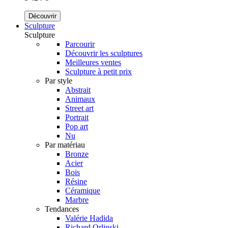
Découvrir
Sculpture
Sculpture
Parcourir
Découvrir les sculptures
Meilleures ventes
Sculpture à petit prix
Par style
Abstrait
Animaux
Street art
Portrait
Pop art
Nu
Par matériau
Bronze
Acier
Bois
Résine
Céramique
Marbre
Tendances
Valérie Hadida
Richard Orlinski