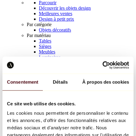
Parcourir
Découvrir les objets design
Meilleures ventes
Design à petit prix
Par catégorie
Objets décoratifs
Par matériau
Tables
Sièges
Meubles
Luminaires
Art de la table
Céramique
Tendances
Richard Orlinski
Consentement
Détails
À propos des cookies
Keith Haring
Jeff Koons
Yayoi Kusama
Jean-Michel Basquiat
Ce site web utilise des cookies.
Tous les designers
Les cookies nous permettent de personnaliser le contenu
et les annonces, d'offrir des fonctionnalités relatives aux
Œuvre de la semaine
médias sociaux et d'analyser notre trafic. Nous
partageons également des informations sur l'utilisation de