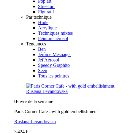
Pop art
Street art
Figuratif
Par technique
Huile
Acrylique
Techniques mixtes
Peinture aérosol
Tendances
Ben
Jérôme Mesnager
Jef Aérosol
Speedy Graphito
Seen
Tous les peintres
Œuvre de la semaine
Paris Corner Cafe - with gold embellishment
Ruslana Levandovska
3 424 €