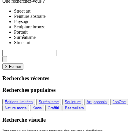
Que recherchez-vous ?
Street art
Peinture abstraite
Paysage
Sculpture bronze
Portrait
Surréalisme
Street art
✕ Fermer
Recherches récentes
Recherches populaires
Éditions limitées
Surréalisme
Sculpture
Art japonais
JonOne
Nature morte
Kaws
Graffiti
Bestsellers
Recherche visuelle