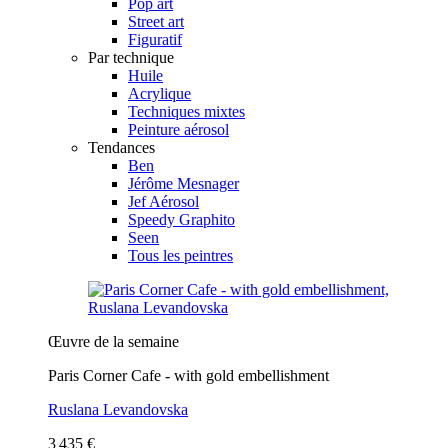
Pop art
Street art
Figuratif
Par technique
Huile
Acrylique
Techniques mixtes
Peinture aérosol
Tendances
Ben
Jérôme Mesnager
Jef Aérosol
Speedy Graphito
Seen
Tous les peintres
Œuvre de la semaine
Paris Corner Cafe - with gold embellishment
Ruslana Levandovska
3 435 €