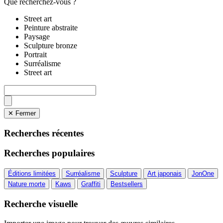
Que recherchez-vous ?
Street art
Peinture abstraite
Paysage
Sculpture bronze
Portrait
Surréalisme
Street art
✕ Fermer
Recherches récentes
Recherches populaires
Éditions limitées
Surréalisme
Sculpture
Art japonais
JonOne
Nature morte
Kaws
Graffiti
Bestsellers
Recherche visuelle