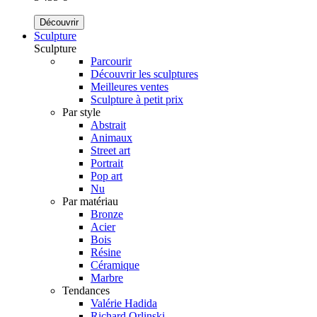
Découvrir
Sculpture
Sculpture
Parcourir
Découvrir les sculptures
Meilleures ventes
Sculpture à petit prix
Par style
Abstrait
Animaux
Street art
Portrait
Pop art
Nu
Par matériau
Bronze
Acier
Bois
Résine
Céramique
Marbre
Tendances
Valérie Hadida
Richard Orlinski