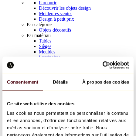
Parcourir
Découvrir les objets design
Meilleures ventes
Design à petit prix
Par catégorie
Objets décoratifs
Par matériau
Tables
Sièges
Meubles
Luminaires
Art de la table
Céramique
Tendances
Richard Orlinski
Consentement
Détails
À propos des cookies
Keith Haring
Jeff Koons
Yayoi Kusama
Jean-Michel Basquiat
Ce site web utilise des cookies.
Tous les designers
Les cookies nous permettent de personnaliser le contenu
et les annonces, d'offrir des fonctionnalités relatives aux
Œuvre de la semaine
médias sociaux et d'analyser notre trafic. Nous
partageons également des informations sur l'utilisation de