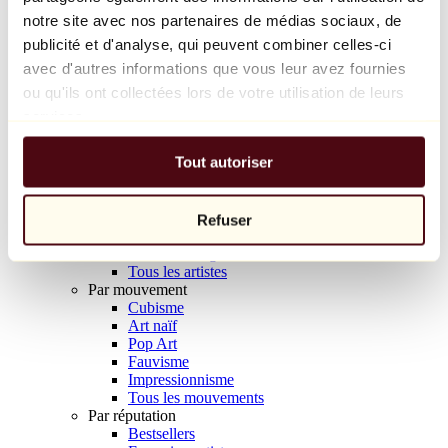
Balloon Dog (Orange)
notre site avec nos partenaires de médias sociaux, de
Jeff Koons
publicité et d'analyse, qui peuvent combiner celles-ci
avec d'autres informations que vous leur avez fournies
10 000 €
ou qu'ils ont collectées lors de votre utilisation de leurs
Découvrir
services.
Artistes
Artistes
Tout autoriser
Parcourir
Tous les peintres
Tous les sculpteurs
Tous les photographes
Refuser
Tous les dessinateurs
Tous les designers
Tous les artistes
Par mouvement
Cubisme
Art naïf
Pop Art
Fauvisme
Impressionnisme
Tous les mouvements
Par réputation
Bestsellers