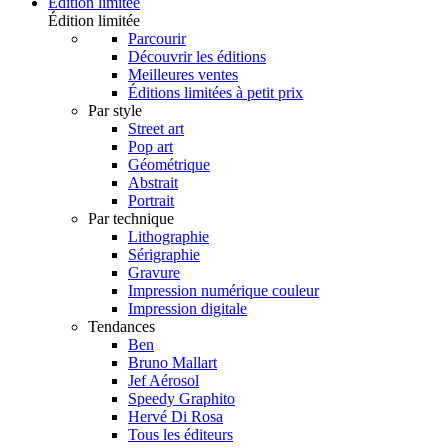
Édition limitée
Édition limitée
Parcourir
Découvrir les éditions
Meilleures ventes
Éditions limitées à petit prix
Par style
Street art
Pop art
Géométrique
Abstrait
Portrait
Par technique
Lithographie
Sérigraphie
Gravure
Impression numérique couleur
Impression digitale
Tendances
Ben
Bruno Mallart
Jef Aérosol
Speedy Graphito
Hervé Di Rosa
Tous les éditeurs