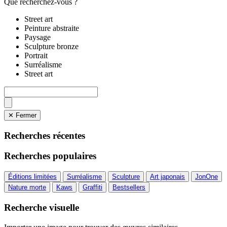
Que recherchez-vous ?
Street art
Peinture abstraite
Paysage
Sculpture bronze
Portrait
Surréalisme
Street art
✕ Fermer
Recherches récentes
Recherches populaires
Éditions limitées
Surréalisme
Sculpture
Art japonais
JonOne
Nature morte
Kaws
Graffiti
Bestsellers
Recherche visuelle