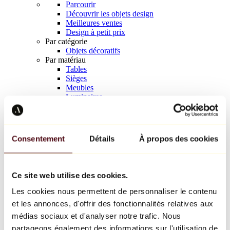
Parcourir
Découvrir les objets design
Meilleures ventes
Design à petit prix
Par catégorie
Objets décoratifs
Par matériau
Tables
Sièges
Meubles
Luminaires
Art de la table
Céramique
Tendances
Richard Orlinski
Consentement
Détails
À propos des cookies
Keith Haring
Jeff Koons
Yayoi Kusama
Jean-Michel Basquiat
Ce site web utilise des cookies.
Tous les designers
Les cookies nous permettent de personnaliser le contenu
et les annonces, d'offrir des fonctionnalités relatives aux
Œuvre de la semaine
médias sociaux et d'analyser notre trafic. Nous
partageons également des informations sur l'utilisation de