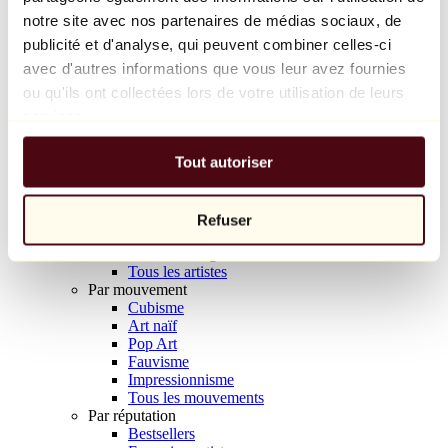
Balloon Dog (Orange)
notre site avec nos partenaires de médias sociaux, de
Jeff Koons
publicité et d'analyse, qui peuvent combiner celles-ci
avec d'autres informations que vous leur avez fournies
10 000 €
ou qu'ils ont collectées lors de votre utilisation de leurs
Découvrir
services.
Artistes
Artistes
Tout autoriser
Parcourir
Tous les peintres
Tous les sculpteurs
Tous les photographes
Refuser
Tous les dessinateurs
Tous les designers
Tous les artistes
Par mouvement
Cubisme
Art naïf
Pop Art
Fauvisme
Impressionnisme
Tous les mouvements
Par réputation
Bestsellers