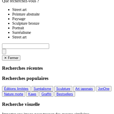
Que recherchez-vous ?
Street art
Peinture abstraite
Paysage
Sculpture bronze
Portrait
Surréalisme
Street art
✕ Fermer
Recherches récentes
Recherches populaires
Éditions limitées
Surréalisme
Sculpture
Art japonais
JonOne
Nature morte
Kaws
Graffiti
Bestsellers
Recherche visuelle