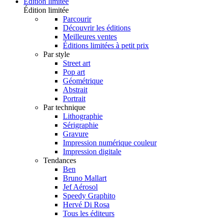
Édition limitée
Édition limitée
Parcourir
Découvrir les éditions
Meilleures ventes
Éditions limitées à petit prix
Par style
Street art
Pop art
Géométrique
Abstrait
Portrait
Par technique
Lithographie
Sérigraphie
Gravure
Impression numérique couleur
Impression digitale
Tendances
Ben
Bruno Mallart
Jef Aérosol
Speedy Graphito
Hervé Di Rosa
Tous les éditeurs