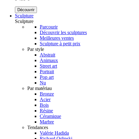
Découvrir
Sculpture
Sculpture
Parcourir
Découvrir les sculptures
Meilleures ventes
Sculpture à petit prix
Par style
Abstrait
Animaux
Street art
Portrait
Pop art
Nu
Par matériau
Bronze
Acier
Bois
Résine
Céramique
Marbre
Tendances
Valérie Hadida
Richard Orlinski