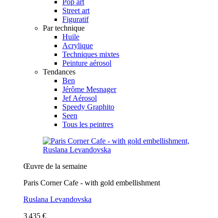
Pop art
Street art
Figuratif
Par technique
Huile
Acrylique
Techniques mixtes
Peinture aérosol
Tendances
Ben
Jérôme Mesnager
Jef Aérosol
Speedy Graphito
Seen
Tous les peintres
Œuvre de la semaine
Paris Corner Cafe - with gold embellishment
Ruslana Levandovska
3 435 €