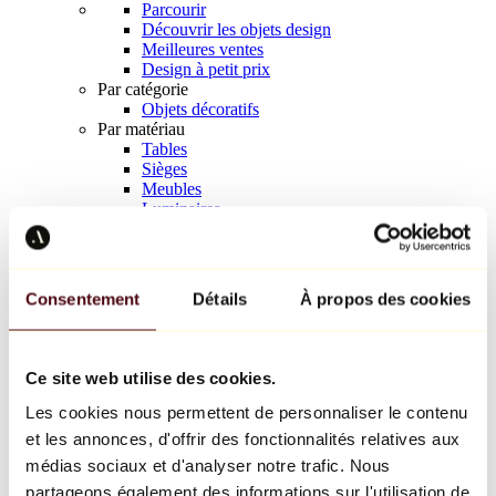
Parcourir
Découvrir les objets design
Meilleures ventes
Design à petit prix
Par catégorie
Objets décoratifs
Par matériau
Tables
Sièges
Meubles
Luminaires
Art de la table
Céramique
Tendances
Richard Orlinski
Consentement
Détails
À propos des cookies
Keith Haring
Jeff Koons
Yayoi Kusama
Jean-Michel Basquiat
Ce site web utilise des cookies.
Tous les designers
Les cookies nous permettent de personnaliser le contenu
et les annonces, d'offrir des fonctionnalités relatives aux
Œuvre de la semaine
médias sociaux et d'analyser notre trafic. Nous
partageons également des informations sur l'utilisation de