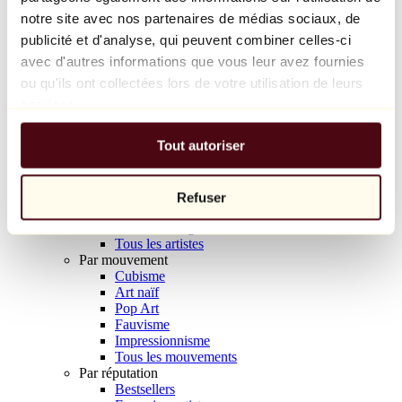
Balloon Dog (Orange)
notre site avec nos partenaires de médias sociaux, de
Jeff Koons
publicité et d'analyse, qui peuvent combiner celles-ci
avec d'autres informations que vous leur avez fournies
10 000 €
ou qu'ils ont collectées lors de votre utilisation de leurs
Découvrir
services.
Artistes
Artistes
Tout autoriser
Parcourir
Tous les peintres
Tous les sculpteurs
Tous les photographes
Refuser
Tous les dessinateurs
Tous les designers
Tous les artistes
Par mouvement
Cubisme
Art naïf
Pop Art
Fauvisme
Impressionnisme
Tous les mouvements
Par réputation
Bestsellers