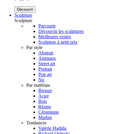
Découvrir
Sculpture
Sculpture
Parcourir
Découvrir les sculptures
Meilleures ventes
Sculpture à petit prix
Par style
Abstrait
Animaux
Street art
Portrait
Pop art
Nu
Par matériau
Bronze
Acier
Bois
Résine
Céramique
Marbre
Tendances
Valérie Hadida
Richard Orlinski