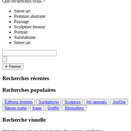
Que recherchez-vous ?
Street art
Peinture abstraite
Paysage
Sculpture bronze
Portrait
Surréalisme
Street art
✕ Fermer
Recherches récentes
Recherches populaires
Éditions limitées
Surréalisme
Sculpture
Art japonais
JonOne
Nature morte
Kaws
Graffiti
Bestsellers
Recherche visuelle