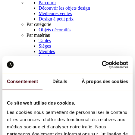
Parcourir
Découvrir les objets design
Meilleures ventes
Design à petit prix
Par catégorie
Objets décoratifs
Par matériau
Tables
Sièges
Meubles
Luminaires
Art de la table
Céramique
Tendances
Richard Orlinski
Consentement
Détails
À propos des cookies
Keith Haring
Jeff Koons
Yayoi Kusama
Jean-Michel Basquiat
Ce site web utilise des cookies.
Tous les designers
Les cookies nous permettent de personnaliser le contenu
et les annonces, d'offrir des fonctionnalités relatives aux
Œuvre de la semaine
médias sociaux et d'analyser notre trafic. Nous
partageons également des informations sur l'utilisation de