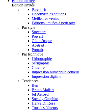
Édition limitée
Édition limitée
Parcourir
Découvrir les éditions
Meilleures ventes
Éditions limitées à petit prix
Par style
Street art
Pop art
Géométrique
Abstrait
Portrait
Par technique
Lithographie
Sérigraphie
Gravure
Impression numérique couleur
Impression digitale
Tendances
Ben
Bruno Mallart
Jef Aérosol
Speedy Graphito
Hervé Di Rosa
Tous les éditeurs