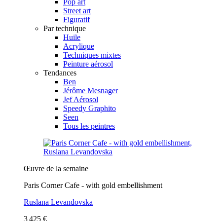
Pop art
Street art
Figuratif
Par technique
Huile
Acrylique
Techniques mixtes
Peinture aérosol
Tendances
Ben
Jérôme Mesnager
Jef Aérosol
Speedy Graphito
Seen
Tous les peintres
Œuvre de la semaine
Paris Corner Cafe - with gold embellishment
Ruslana Levandovska
3 425 €