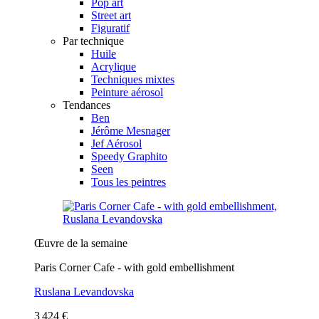
Pop art
Street art
Figuratif
Par technique
Huile
Acrylique
Techniques mixtes
Peinture aérosol
Tendances
Ben
Jérôme Mesnager
Jef Aérosol
Speedy Graphito
Seen
Tous les peintres
Œuvre de la semaine
Paris Corner Cafe - with gold embellishment
Ruslana Levandovska
3 424 €