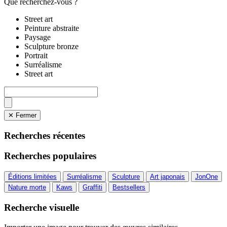
Que recherchez-vous ?
Street art
Peinture abstraite
Paysage
Sculpture bronze
Portrait
Surréalisme
Street art
✕ Fermer
Recherches récentes
Recherches populaires
Éditions limitées
Surréalisme
Sculpture
Art japonais
JonOne
Nature morte
Kaws
Graffiti
Bestsellers
Recherche visuelle