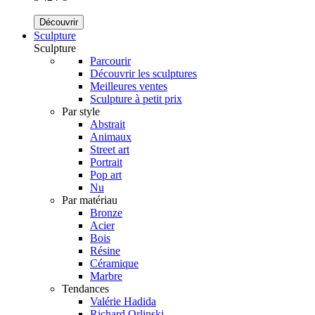
Découvrir
Sculpture
Sculpture
Parcourir
Découvrir les sculptures
Meilleures ventes
Sculpture à petit prix
Par style
Abstrait
Animaux
Street art
Portrait
Pop art
Nu
Par matériau
Bronze
Acier
Bois
Résine
Céramique
Marbre
Tendances
Valérie Hadida
Richard Orlinski