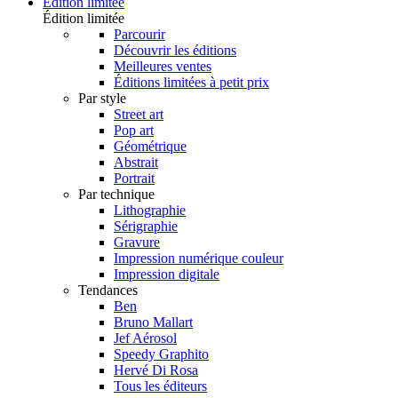
Édition limitée
Édition limitée
Parcourir
Découvrir les éditions
Meilleures ventes
Éditions limitées à petit prix
Par style
Street art
Pop art
Géométrique
Abstrait
Portrait
Par technique
Lithographie
Sérigraphie
Gravure
Impression numérique couleur
Impression digitale
Tendances
Ben
Bruno Mallart
Jef Aérosol
Speedy Graphito
Hervé Di Rosa
Tous les éditeurs