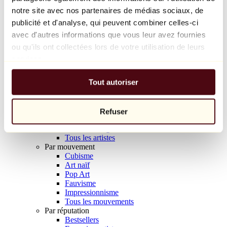
Balloon Dog (Orange)
notre site avec nos partenaires de médias sociaux, de
Jeff Koons
publicité et d'analyse, qui peuvent combiner celles-ci
avec d'autres informations que vous leur avez fournies
10 000 €
ou qu'ils ont collectées lors de votre utilisation de leurs
Découvrir
services.
Artistes
Artistes
Tout autoriser
Parcourir
Tous les peintres
Tous les sculpteurs
Tous les photographes
Refuser
Tous les dessinateurs
Tous les designers
Tous les artistes
Par mouvement
Cubisme
Art naïf
Pop Art
Fauvisme
Impressionnisme
Tous les mouvements
Par réputation
Bestsellers