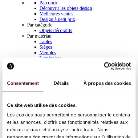
Parcourir
Découvrir les objets design
Meilleures ventes
Design à petit prix
Par catégorie
Objets décoratifs
Par matériau
Tables
Sièges
Meubles
Luminaires
Art de la table
Céramique
Tendances
Richard Orlinski
Consentement
Détails
À propos des cookies
Keith Haring
Jeff Koons
Yayoi Kusama
Jean-Michel Basquiat
Ce site web utilise des cookies.
Tous les designers
Les cookies nous permettent de personnaliser le contenu
et les annonces, d'offrir des fonctionnalités relatives aux
Œuvre de la semaine
médias sociaux et d'analyser notre trafic. Nous
partageons également des informations sur l'utilisation de