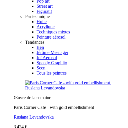
Pop art
Street art
Figuratif
Par technique
Huile
Acrylique
Techniques mixtes
Peinture aérosol
Tendances
Ben
Jérôme Mesnager
Jef Aérosol
Speedy Graphito
Seen
Tous les peintres
Œuvre de la semaine
Paris Corner Cafe - with gold embellishment
Ruslana Levandovska
3 424 €