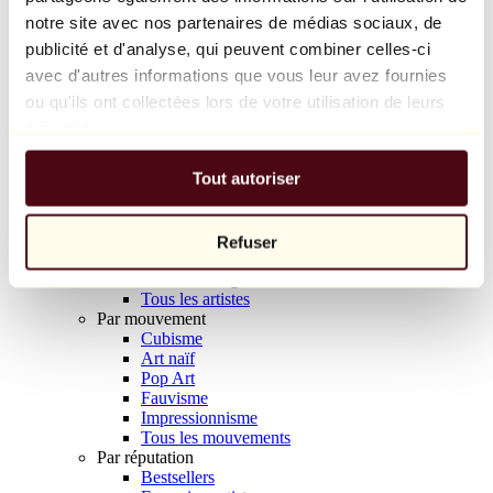
Balloon Dog (Orange)
notre site avec nos partenaires de médias sociaux, de
Jeff Koons
publicité et d'analyse, qui peuvent combiner celles-ci
avec d'autres informations que vous leur avez fournies
10 000 €
ou qu'ils ont collectées lors de votre utilisation de leurs
Découvrir
services.
Artistes
Artistes
Tout autoriser
Parcourir
Tous les peintres
Tous les sculpteurs
Tous les photographes
Refuser
Tous les dessinateurs
Tous les designers
Tous les artistes
Par mouvement
Cubisme
Art naïf
Pop Art
Fauvisme
Impressionnisme
Tous les mouvements
Par réputation
Bestsellers