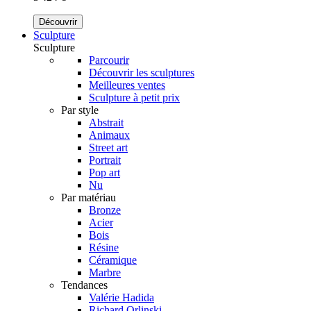
Découvrir
Sculpture
Sculpture
Parcourir
Découvrir les sculptures
Meilleures ventes
Sculpture à petit prix
Par style
Abstrait
Animaux
Street art
Portrait
Pop art
Nu
Par matériau
Bronze
Acier
Bois
Résine
Céramique
Marbre
Tendances
Valérie Hadida
Richard Orlinski