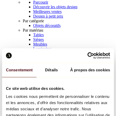
Parcourir
Découvrir les objets design
Meilleures ventes
Design à petit prix
Par catégorie
Objets décoratifs
Par matériau
Tables
Sièges
Meubles
Luminaires
Art de la table
Céramique
Tendances
Richard Orlinski
Consentement
Détails
À propos des cookies
Keith Haring
Jeff Koons
Yayoi Kusama
Jean-Michel Basquiat
Ce site web utilise des cookies.
Tous les designers
Les cookies nous permettent de personnaliser le contenu
et les annonces, d'offrir des fonctionnalités relatives aux
Œuvre de la semaine
médias sociaux et d'analyser notre trafic. Nous
partageons également des informations sur l'utilisation de