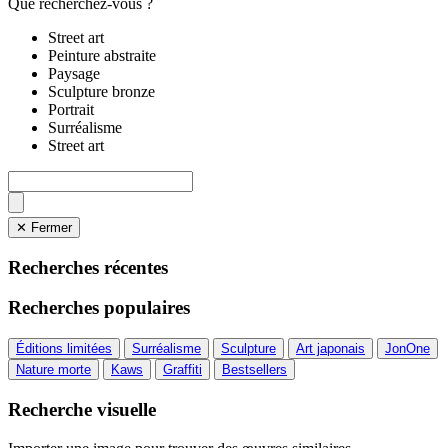
Que recherchez-vous ?
Street art
Peinture abstraite
Paysage
Sculpture bronze
Portrait
Surréalisme
Street art
✕ Fermer
Recherches récentes
Recherches populaires
Éditions limitées
Surréalisme
Sculpture
Art japonais
JonOne
Nature morte
Kaws
Graffiti
Bestsellers
Recherche visuelle