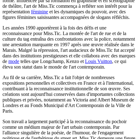
forme. Influencée par sa formation en graphisme et en scénographie
de théâtre, l'art de Miss.Tic commença à refléter son intérêt pour la
représentation
féminine
et les dynamiques du pouvoir, avec des
figures féminines saisissantes accompagnées de slogans réfléchis.
Les années 1990 apportèrent à la fois des défis et une
reconnaissance pour Miss.Tic. La montée de l'art de rue et de la
culture du tag entraîna des confrontations avec la police, notamment
une arrestation marquante en 1997 après une œuvre réalisée dans le
Marais. Malgré la répression, l'art audacieux de Miss.Tic fut accepté
dans des institutions prestigieuses et elle collabora avec des marques
de
mode
telles que Longchamp, Kenzo et
Louis Vuitton
, ce qui
éleva son statut dans le monde de l'art contemporain.
Au fil de sa carrière, Miss.Tic a fait l'objet de nombreuses
expositions personnelles et collectives en France et à l'international,
contribuant à la reconnaissance institutionnelle de son œuvre. Ses
créations sont aujourd'hui conservées dans d'importantes collections
publiques et privées, notamment au Victoria and Albert Museum de
Londres et au Fonds Municipal d'Art Contemporain de la Ville de
Paris.
Son travail a largement participé à la reconnaissance du pochoir
comme un médium majeur de l'art urbain contemporain. Par
l'alliance singulière de la poésie, de l'humour, de l'engagement
politique et de l'esthétique du street art, Miss.Tic demeure une figure