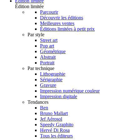
Édition limitée
Édition limitée
Parcourir
Découvrir les éditions
Meilleures ventes
Éditions limitées à petit prix
Par style
Street art
Pop art
Géométrique
Abstrait
Portrait
Par technique
Lithographie
Sérigraphie
Gravure
Impression numérique couleur
Impression digitale
Tendances
Ben
Bruno Mallart
Jef Aérosol
Speedy Graphito
Hervé Di Rosa
Tous les éditeurs