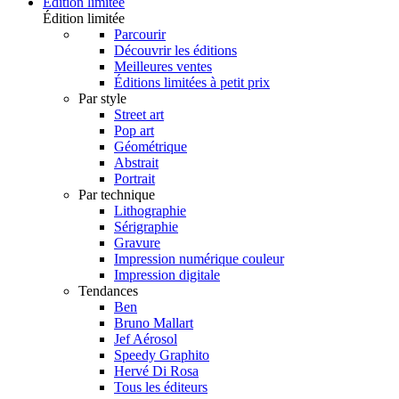
Édition limitée
Édition limitée
Parcourir
Découvrir les éditions
Meilleures ventes
Éditions limitées à petit prix
Par style
Street art
Pop art
Géométrique
Abstrait
Portrait
Par technique
Lithographie
Sérigraphie
Gravure
Impression numérique couleur
Impression digitale
Tendances
Ben
Bruno Mallart
Jef Aérosol
Speedy Graphito
Hervé Di Rosa
Tous les éditeurs