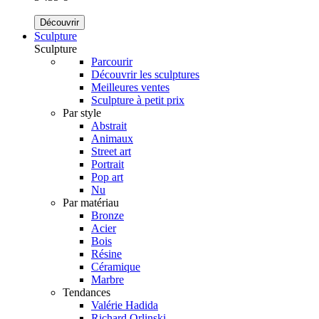
Découvrir
Sculpture
Sculpture
Parcourir
Découvrir les sculptures
Meilleures ventes
Sculpture à petit prix
Par style
Abstrait
Animaux
Street art
Portrait
Pop art
Nu
Par matériau
Bronze
Acier
Bois
Résine
Céramique
Marbre
Tendances
Valérie Hadida
Richard Orlinski