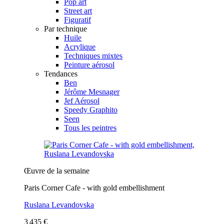
Pop art
Street art
Figuratif
Par technique
Huile
Acrylique
Techniques mixtes
Peinture aérosol
Tendances
Ben
Jérôme Mesnager
Jef Aérosol
Speedy Graphito
Seen
Tous les peintres
Œuvre de la semaine
Paris Corner Cafe - with gold embellishment
Ruslana Levandovska
3 435 €