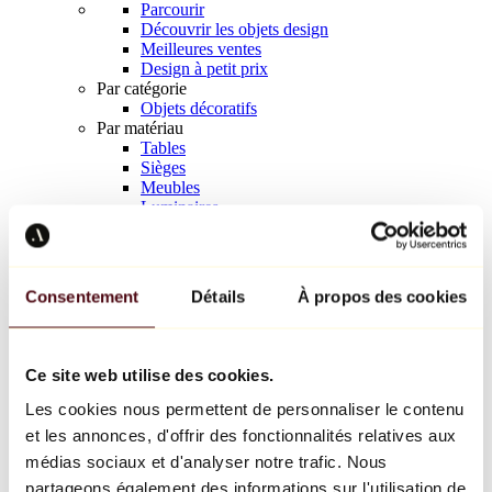
Parcourir
Découvrir les objets design
Meilleures ventes
Design à petit prix
Par catégorie
Objets décoratifs
Par matériau
Tables
Sièges
Meubles
Luminaires
Art de la table
Céramique
Tendances
Richard Orlinski
Consentement
Détails
À propos des cookies
Keith Haring
Jeff Koons
Yayoi Kusama
Jean-Michel Basquiat
Ce site web utilise des cookies.
Tous les designers
Les cookies nous permettent de personnaliser le contenu
et les annonces, d'offrir des fonctionnalités relatives aux
Œuvre de la semaine
médias sociaux et d'analyser notre trafic. Nous
partageons également des informations sur l'utilisation de