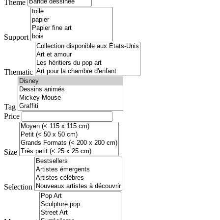
Theme
Support
Thematic
Tag
Price
Size
Selection