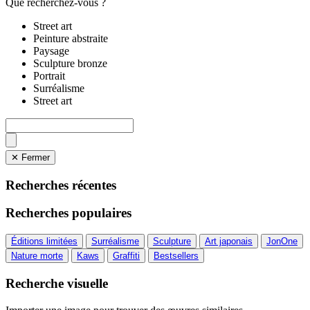
Que recherchez-vous ?
Street art
Peinture abstraite
Paysage
Sculpture bronze
Portrait
Surréalisme
Street art
✕ Fermer
Recherches récentes
Recherches populaires
Éditions limitées
Surréalisme
Sculpture
Art japonais
JonOne
Nature morte
Kaws
Graffiti
Bestsellers
Recherche visuelle