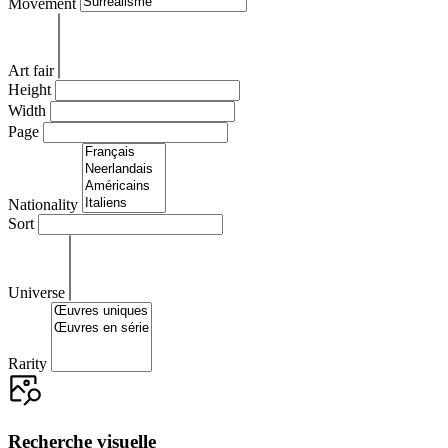
Movement
Art fair
Height
Width
Page
Nationality
Sort
Universe
Rarity
Recherche visuelle