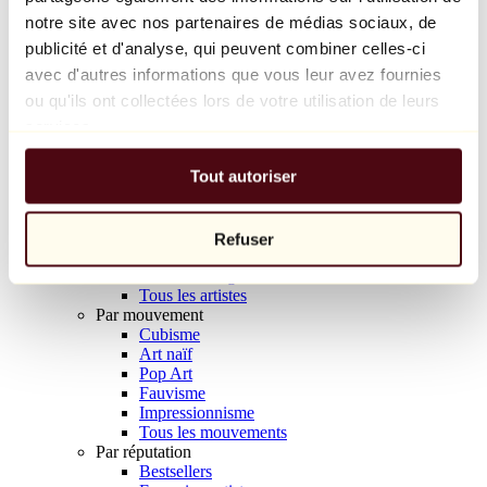
Balloon Dog (Orange)
notre site avec nos partenaires de médias sociaux, de
Jeff Koons
publicité et d'analyse, qui peuvent combiner celles-ci
avec d'autres informations que vous leur avez fournies
10 000 €
ou qu'ils ont collectées lors de votre utilisation de leurs
Découvrir
services.
Artistes
Artistes
Tout autoriser
Parcourir
Tous les peintres
Tous les sculpteurs
Tous les photographes
Refuser
Tous les dessinateurs
Tous les designers
Tous les artistes
Par mouvement
Cubisme
Art naïf
Pop Art
Fauvisme
Impressionnisme
Tous les mouvements
Par réputation
Bestsellers