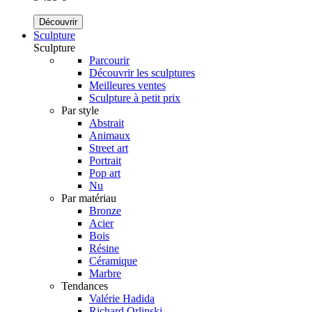
Découvrir
Sculpture
Sculpture
Parcourir
Découvrir les sculptures
Meilleures ventes
Sculpture à petit prix
Par style
Abstrait
Animaux
Street art
Portrait
Pop art
Nu
Par matériau
Bronze
Acier
Bois
Résine
Céramique
Marbre
Tendances
Valérie Hadida
Richard Orlinski