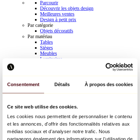
Parcourir
Découvrir les objets design
Meilleures ventes
Design à petit prix
Par catégorie
Objets décoratifs
Par matériau
Tables
Sièges
Meubles
Luminaires
Art de la table
Céramique
Tendances
Richard Orlinski
Consentement
Détails
À propos des cookies
Keith Haring
Jeff Koons
Yayoi Kusama
Jean-Michel Basquiat
Ce site web utilise des cookies.
Tous les designers
Les cookies nous permettent de personnaliser le contenu
et les annonces, d'offrir des fonctionnalités relatives aux
Œuvre de la semaine
médias sociaux et d'analyser notre trafic. Nous
partageons également des informations sur l'utilisation de