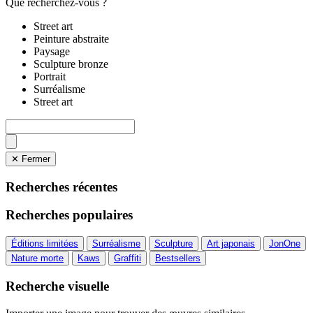
Que recherchez-vous ?
Street art
Peinture abstraite
Paysage
Sculpture bronze
Portrait
Surréalisme
Street art
✕ Fermer
Recherches récentes
Recherches populaires
Éditions limitées
Surréalisme
Sculpture
Art japonais
JonOne
Nature morte
Kaws
Graffiti
Bestsellers
Recherche visuelle