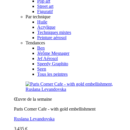
Pop art
Street art
Figuratif
Par technique
Huile
Acrylique
Techniques mixtes
Peinture aérosol
Tendances
Ben
Jérôme Mesnager
Jef Aérosol
Speedy Graphito
Seen
Tous les peintres
Œuvre de la semaine
Paris Corner Cafe - with gold embellishment
Ruslana Levandovska
3 435 €