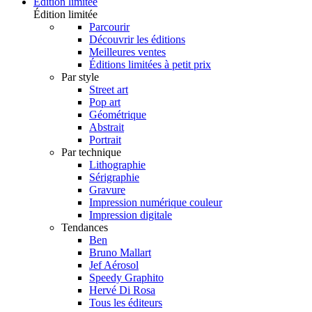
Édition limitée
Édition limitée
Parcourir
Découvrir les éditions
Meilleures ventes
Éditions limitées à petit prix
Par style
Street art
Pop art
Géométrique
Abstrait
Portrait
Par technique
Lithographie
Sérigraphie
Gravure
Impression numérique couleur
Impression digitale
Tendances
Ben
Bruno Mallart
Jef Aérosol
Speedy Graphito
Hervé Di Rosa
Tous les éditeurs