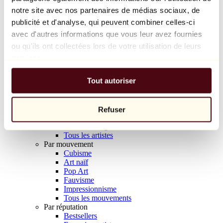
Balloon Dog (Orange)
notre site avec nos partenaires de médias sociaux, de
Jeff Koons
publicité et d'analyse, qui peuvent combiner celles-ci
avec d'autres informations que vous leur avez fournies
10 000 €
ou qu'ils ont collectées lors de votre utilisation de leurs
Découvrir
services.
Artistes
Artistes
Tout autoriser
Parcourir
Tous les peintres
Tous les sculpteurs
Tous les photographes
Refuser
Tous les dessinateurs
Tous les designers
Tous les artistes
Par mouvement
Cubisme
Art naïf
Pop Art
Fauvisme
Impressionnisme
Tous les mouvements
Par réputation
Bestsellers