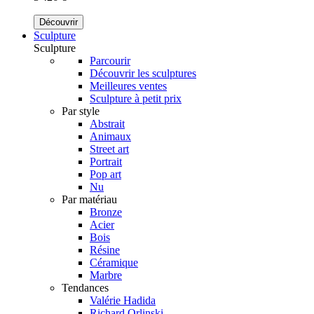
Découvrir
Sculpture
Sculpture
Parcourir
Découvrir les sculptures
Meilleures ventes
Sculpture à petit prix
Par style
Abstrait
Animaux
Street art
Portrait
Pop art
Nu
Par matériau
Bronze
Acier
Bois
Résine
Céramique
Marbre
Tendances
Valérie Hadida
Richard Orlinski