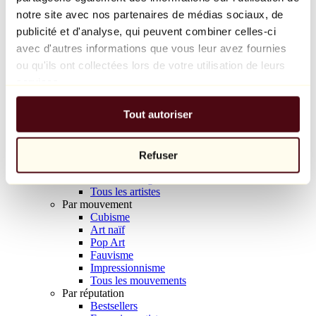
Balloon Dog (Orange)
notre site avec nos partenaires de médias sociaux, de
Jeff Koons
publicité et d'analyse, qui peuvent combiner celles-ci
avec d'autres informations que vous leur avez fournies
10 000 €
ou qu'ils ont collectées lors de votre utilisation de leurs
Découvrir
services.
Artistes
Artistes
Tout autoriser
Parcourir
Tous les peintres
Tous les sculpteurs
Tous les photographes
Refuser
Tous les dessinateurs
Tous les designers
Tous les artistes
Par mouvement
Cubisme
Art naïf
Pop Art
Fauvisme
Impressionnisme
Tous les mouvements
Par réputation
Bestsellers