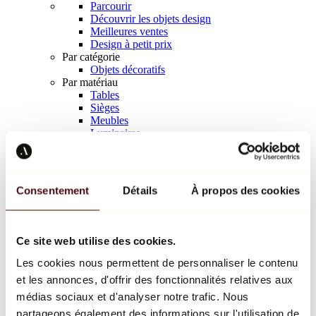
Parcourir
Découvrir les objets design
Meilleures ventes
Design à petit prix
Par catégorie
Objets décoratifs
Par matériau
Tables
Sièges
Meubles
Luminaires
Art de la table
Céramique
Tendances
Richard Orlinski
Consentement
Détails
À propos des cookies
Keith Haring
Jeff Koons
Yayoi Kusama
Jean-Michel Basquiat
Ce site web utilise des cookies.
Tous les designers
Les cookies nous permettent de personnaliser le contenu
et les annonces, d'offrir des fonctionnalités relatives aux
Œuvre de la semaine
médias sociaux et d'analyser notre trafic. Nous
partageons également des informations sur l'utilisation de