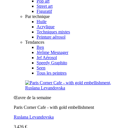
Pop art
Street art
Figuratif
Par technique
Huile
Acrylique
Techniques mixtes
Peinture aérosol
Tendances
Ben
Jérôme Mesnager
Jef Aérosol
Speedy Graphito
Seen
Tous les peintres
Œuvre de la semaine
Paris Corner Cafe - with gold embellishment
Ruslana Levandovska
3 426 €