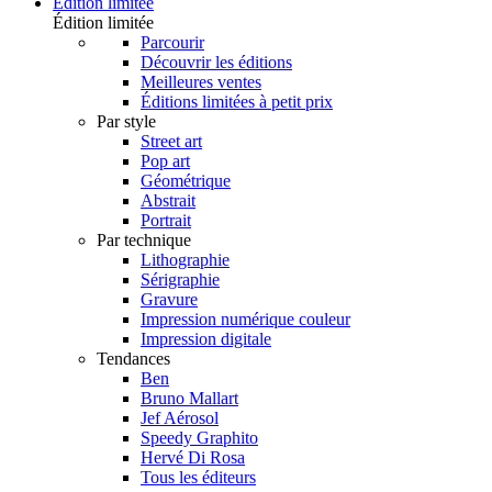
Édition limitée
Édition limitée
Parcourir
Découvrir les éditions
Meilleures ventes
Éditions limitées à petit prix
Par style
Street art
Pop art
Géométrique
Abstrait
Portrait
Par technique
Lithographie
Sérigraphie
Gravure
Impression numérique couleur
Impression digitale
Tendances
Ben
Bruno Mallart
Jef Aérosol
Speedy Graphito
Hervé Di Rosa
Tous les éditeurs