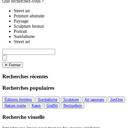
Que recherchez-vous ?
Street art
Peinture abstraite
Paysage
Sculpture bronze
Portrait
Surréalisme
Street art
✕ Fermer
Recherches récentes
Recherches populaires
Éditions limitées
Surréalisme
Sculpture
Art japonais
JonOne
Nature morte
Kaws
Graffiti
Bestsellers
Recherche visuelle