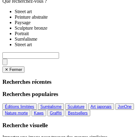
Que recherchez-vous ?
Street art
Peinture abstraite
Paysage
Sculpture bronze
Portrait
Surréalisme
Street art
✕ Fermer
Recherches récentes
Recherches populaires
Éditions limitées
Surréalisme
Sculpture
Art japonais
JonOne
Nature morte
Kaws
Graffiti
Bestsellers
Recherche visuelle