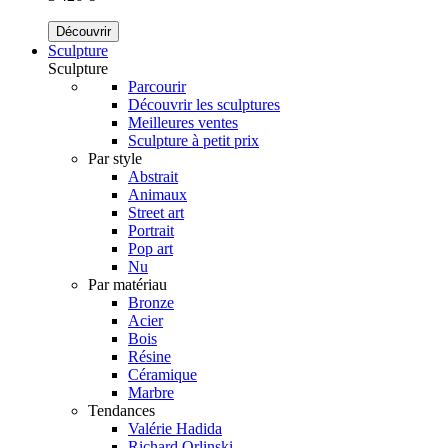
Découvrir
Sculpture
Sculpture
Parcourir
Découvrir les sculptures
Meilleures ventes
Sculpture à petit prix
Par style
Abstrait
Animaux
Street art
Portrait
Pop art
Nu
Par matériau
Bronze
Acier
Bois
Résine
Céramique
Marbre
Tendances
Valérie Hadida
Richard Orlinski