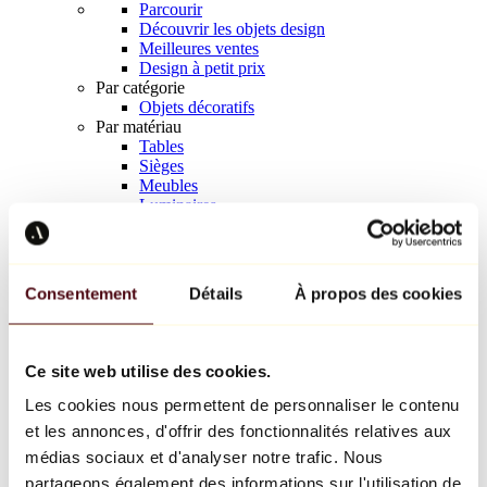
Parcourir
Découvrir les objets design
Meilleures ventes
Design à petit prix
Par catégorie
Objets décoratifs
Par matériau
Tables
Sièges
Meubles
Luminaires
Art de la table
Céramique
Tendances
Richard Orlinski
Consentement
Détails
À propos des cookies
Keith Haring
Jeff Koons
Yayoi Kusama
Jean-Michel Basquiat
Ce site web utilise des cookies.
Tous les designers
Les cookies nous permettent de personnaliser le contenu
et les annonces, d'offrir des fonctionnalités relatives aux
Œuvre de la semaine
médias sociaux et d'analyser notre trafic. Nous
partageons également des informations sur l'utilisation de