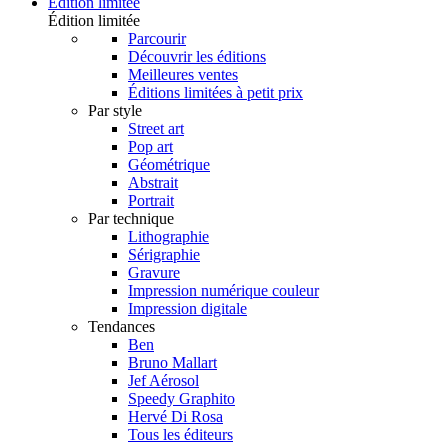
Édition limitée
Édition limitée
Parcourir
Découvrir les éditions
Meilleures ventes
Éditions limitées à petit prix
Par style
Street art
Pop art
Géométrique
Abstrait
Portrait
Par technique
Lithographie
Sérigraphie
Gravure
Impression numérique couleur
Impression digitale
Tendances
Ben
Bruno Mallart
Jef Aérosol
Speedy Graphito
Hervé Di Rosa
Tous les éditeurs