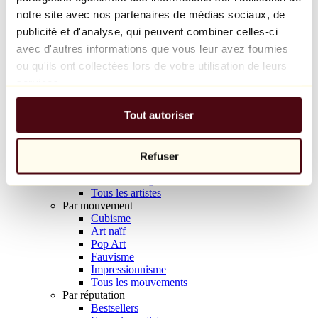
Balloon Dog (Orange)
notre site avec nos partenaires de médias sociaux, de
Jeff Koons
publicité et d'analyse, qui peuvent combiner celles-ci
avec d'autres informations que vous leur avez fournies
10 000 €
ou qu'ils ont collectées lors de votre utilisation de leurs
Découvrir
services.
Artistes
Artistes
Tout autoriser
Parcourir
Tous les peintres
Tous les sculpteurs
Tous les photographes
Refuser
Tous les dessinateurs
Tous les designers
Tous les artistes
Par mouvement
Cubisme
Art naïf
Pop Art
Fauvisme
Impressionnisme
Tous les mouvements
Par réputation
Bestsellers