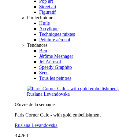
Pop art
Street art
Figuratif
Par technique
Huile
Acrylique
Techniques mixtes
Peinture aérosol
Tendances
Ben
Jérôme Mesnager
Jef Aérosol
Speedy Graphito
Seen
Tous les peintres
Œuvre de la semaine
Paris Corner Cafe - with gold embellishment
Ruslana Levandovska
3 426 €