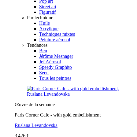
Pop art
Street art
Figuratif
Par technique
Huile
Acrylique
Techniques mixtes
Peinture aérosol
Tendances
Ben
Jérôme Mesnager
Jef Aérosol
Speedy Graphito
Seen
Tous les peintres
Œuvre de la semaine
Paris Corner Cafe - with gold embellishment
Ruslana Levandovska
3 426 €