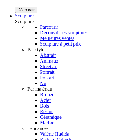
Découvrir
Sculpture
Sculpture
Parcourir
Découvrir les sculptures
Meilleures ventes
Sculpture à petit prix
Par style
Abstrait
Animaux
Street art
Portrait
Pop art
Nu
Par matériau
Bronze
Acier
Bois
Résine
Céramique
Marbre
Tendances
Valérie Hadida
Richard Orlinski