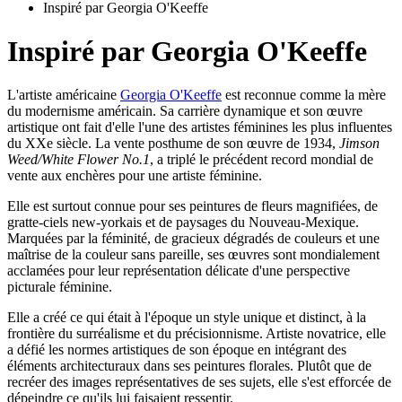
Inspiré par Georgia O'Keeffe
Inspiré par Georgia O'Keeffe
L'artiste américaine
Georgia O'Keeffe
est reconnue comme la mère
du modernisme américain. Sa carrière dynamique et son œuvre
artistique ont fait d'elle l'une des artistes féminines les plus influentes
du XXe siècle. La vente posthume de son œuvre de 1934,
Jimson
Weed/White Flower No.1
, a triplé le précédent record mondial de
vente aux enchères pour une artiste féminine.
Elle est surtout connue pour ses peintures de fleurs magnifiées, de
gratte-ciels new-yorkais et de paysages du Nouveau-Mexique.
Marquées par la féminité, de gracieux dégradés de couleurs et une
maîtrise de la couleur sans pareille, ses œuvres sont mondialement
acclamées pour leur représentation délicate d'une perspective
picturale féminine.
Elle a créé ce qui était à l'époque un style unique et distinct, à la
frontière du surréalisme et du précisionnisme. Artiste novatrice, elle
a défié les normes artistiques de son époque en intégrant des
éléments architecturaux dans ses peintures florales. Plutôt que de
recréer des images représentatives de ses sujets, elle s'est efforcée de
dépeindre ce qu'ils lui faisaient ressentir.