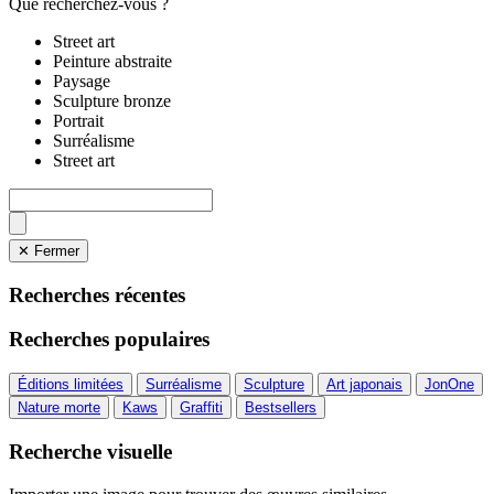
Que recherchez-vous ?
Street art
Peinture abstraite
Paysage
Sculpture bronze
Portrait
Surréalisme
Street art
✕ Fermer
Recherches récentes
Recherches populaires
Éditions limitées
Surréalisme
Sculpture
Art japonais
JonOne
Nature morte
Kaws
Graffiti
Bestsellers
Recherche visuelle