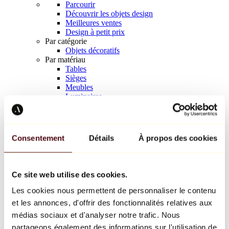
Parcourir
Découvrir les objets design
Meilleures ventes
Design à petit prix
Par catégorie
Objets décoratifs
Par matériau
Tables
Sièges
Meubles
Luminaires
Art de la table
Céramique
Tendances
Richard Orlinski
Consentement
Détails
À propos des cookies
Keith Haring
Jeff Koons
Yayoi Kusama
Jean-Michel Basquiat
Ce site web utilise des cookies.
Tous les designers
Les cookies nous permettent de personnaliser le contenu
et les annonces, d'offrir des fonctionnalités relatives aux
Œuvre de la semaine
médias sociaux et d'analyser notre trafic. Nous
partageons également des informations sur l'utilisation de