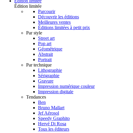
Édition limitée
Édition limitée
Parcourir
Découvrir les éditions
Meilleures ventes
Éditions limitées à petit prix
Par style
Street art
Pop art
Géométrique
Abstrait
Portrait
Par technique
Lithographie
Sérigraphie
Gravure
Impression numérique couleur
Impression digitale
Tendances
Ben
Bruno Mallart
Jef Aérosol
Speedy Graphito
Hervé Di Rosa
Tous les éditeurs