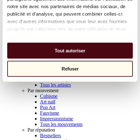
Balloon Dog (Orange)
notre site avec nos partenaires de médias sociaux, de
Jeff Koons
publicité et d'analyse, qui peuvent combiner celles-ci
avec d'autres informations que vous leur avez fournies
10 000 €
ou qu'ils ont collectées lors de votre utilisation de leurs
Découvrir
services.
Artistes
Artistes
Tout autoriser
Parcourir
Tous les peintres
Tous les sculpteurs
Tous les photographes
Refuser
Tous les dessinateurs
Tous les designers
Tous les artistes
Par mouvement
Cubisme
Art naïf
Pop Art
Fauvisme
Impressionnisme
Tous les mouvements
Par réputation
Bestsellers