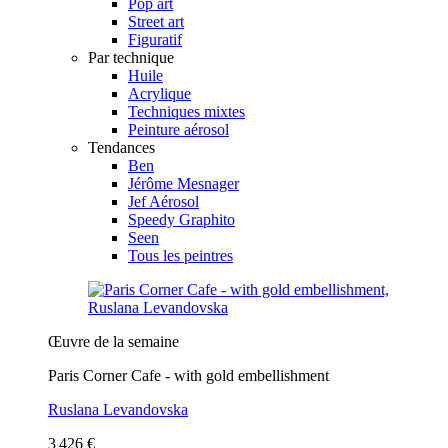
Pop art
Street art
Figuratif
Par technique
Huile
Acrylique
Techniques mixtes
Peinture aérosol
Tendances
Ben
Jérôme Mesnager
Jef Aérosol
Speedy Graphito
Seen
Tous les peintres
Œuvre de la semaine
Paris Corner Cafe - with gold embellishment
Ruslana Levandovska
3 426 €