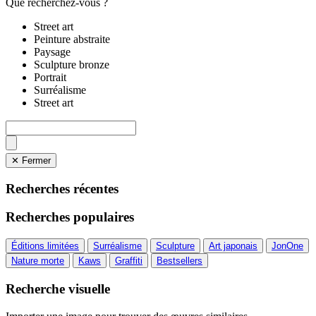
Que recherchez-vous ?
Street art
Peinture abstraite
Paysage
Sculpture bronze
Portrait
Surréalisme
Street art
✕ Fermer
Recherches récentes
Recherches populaires
Éditions limitées
Surréalisme
Sculpture
Art japonais
JonOne
Nature morte
Kaws
Graffiti
Bestsellers
Recherche visuelle