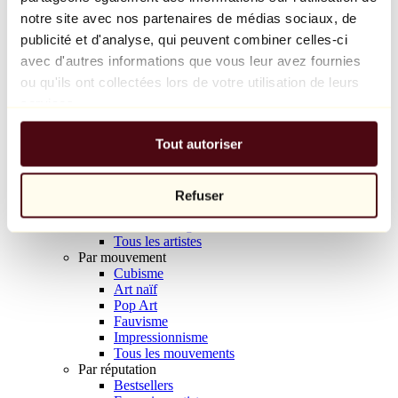
Balloon Dog (Orange)
notre site avec nos partenaires de médias sociaux, de
Jeff Koons
publicité et d'analyse, qui peuvent combiner celles-ci
avec d'autres informations que vous leur avez fournies
10 000 €
ou qu'ils ont collectées lors de votre utilisation de leurs
Découvrir
services.
Artistes
Artistes
Tout autoriser
Parcourir
Tous les peintres
Tous les sculpteurs
Tous les photographes
Refuser
Tous les dessinateurs
Tous les designers
Tous les artistes
Par mouvement
Cubisme
Art naïf
Pop Art
Fauvisme
Impressionnisme
Tous les mouvements
Par réputation
Bestsellers