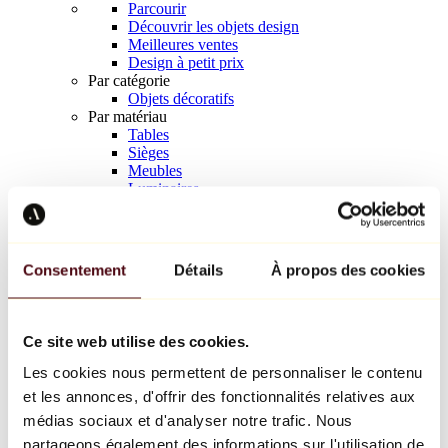
Parcourir
Découvrir les objets design
Meilleures ventes
Design à petit prix
Par catégorie
Objets décoratifs
Par matériau
Tables
Sièges
Meubles
Luminaires
Art de la table
Céramique
Tendances
Richard Orlinski
Consentement
Détails
À propos des cookies
Keith Haring
Jeff Koons
Yayoi Kusama
Jean-Michel Basquiat
Ce site web utilise des cookies.
Tous les designers
Les cookies nous permettent de personnaliser le contenu
et les annonces, d'offrir des fonctionnalités relatives aux
Œuvre de la semaine
médias sociaux et d'analyser notre trafic. Nous
partageons également des informations sur l'utilisation de