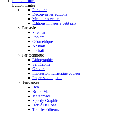
Édition limitée
Édition limitée
Parcourir
Découvrir les éditions
Meilleures ventes
Éditions limitées à petit prix
Par style
Street art
Pop art
Géométrique
Abstrait
Portrait
Par technique
Lithographie
Sérigraphie
Gravure
Impression numérique couleur
Impression digitale
Tendances
Ben
Bruno Mallart
Jef Aérosol
Speedy Graphito
Hervé Di Rosa
Tous les éditeurs