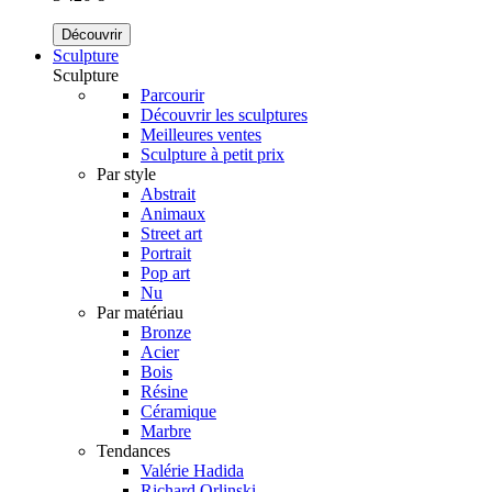
Découvrir
Sculpture
Sculpture
Parcourir
Découvrir les sculptures
Meilleures ventes
Sculpture à petit prix
Par style
Abstrait
Animaux
Street art
Portrait
Pop art
Nu
Par matériau
Bronze
Acier
Bois
Résine
Céramique
Marbre
Tendances
Valérie Hadida
Richard Orlinski