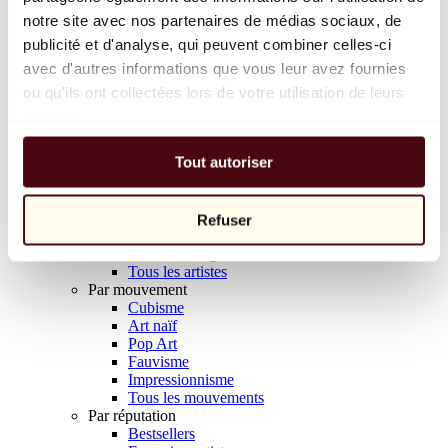
Balloon Dog (Orange)
notre site avec nos partenaires de médias sociaux, de
Jeff Koons
publicité et d'analyse, qui peuvent combiner celles-ci
avec d'autres informations que vous leur avez fournies
10 000 €
ou qu'ils ont collectées lors de votre utilisation de leurs
Découvrir
services.
Artistes
Artistes
Tout autoriser
Parcourir
Tous les peintres
Tous les sculpteurs
Tous les photographes
Refuser
Tous les dessinateurs
Tous les designers
Tous les artistes
Par mouvement
Cubisme
Art naïf
Pop Art
Fauvisme
Impressionnisme
Tous les mouvements
Par réputation
Bestsellers