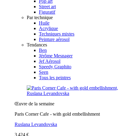
Pop art
Street art
Figuratif
Par technique
Huile
Acrylique
Techniques mixtes
Peinture aérosol
Tendances
Ben
Jérôme Mesnager
Jef Aérosol
Speedy Graphito
Seen
Tous les peintres
Œuvre de la semaine
Paris Corner Cafe - with gold embellishment
Ruslana Levandovska
3 424 €