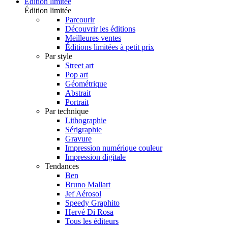
Édition limitée
Édition limitée
Parcourir
Découvrir les éditions
Meilleures ventes
Éditions limitées à petit prix
Par style
Street art
Pop art
Géométrique
Abstrait
Portrait
Par technique
Lithographie
Sérigraphie
Gravure
Impression numérique couleur
Impression digitale
Tendances
Ben
Bruno Mallart
Jef Aérosol
Speedy Graphito
Hervé Di Rosa
Tous les éditeurs