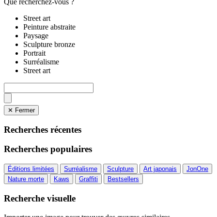
Que recherchez-vous ?
Street art
Peinture abstraite
Paysage
Sculpture bronze
Portrait
Surréalisme
Street art
✕ Fermer
Recherches récentes
Recherches populaires
Éditions limitées
Surréalisme
Sculpture
Art japonais
JonOne
Nature morte
Kaws
Graffiti
Bestsellers
Recherche visuelle