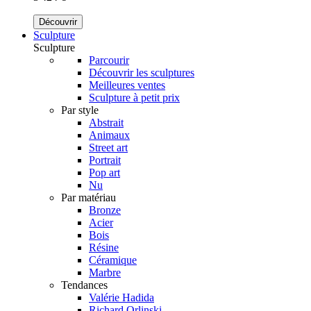
Découvrir
Sculpture
Sculpture
Parcourir
Découvrir les sculptures
Meilleures ventes
Sculpture à petit prix
Par style
Abstrait
Animaux
Street art
Portrait
Pop art
Nu
Par matériau
Bronze
Acier
Bois
Résine
Céramique
Marbre
Tendances
Valérie Hadida
Richard Orlinski