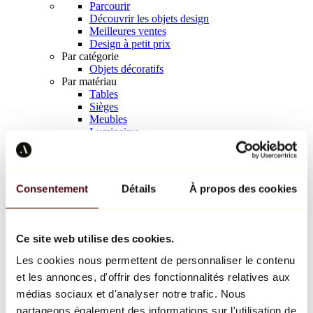
Parcourir
Découvrir les objets design
Meilleures ventes
Design à petit prix
Par catégorie
Objets décoratifs
Par matériau
Tables
Sièges
Meubles
Luminaires
Art de la table
Céramique
Tendances
Richard Orlinski
Consentement
Détails
À propos des cookies
Keith Haring
Jeff Koons
Yayoi Kusama
Jean-Michel Basquiat
Ce site web utilise des cookies.
Tous les designers
Les cookies nous permettent de personnaliser le contenu
et les annonces, d'offrir des fonctionnalités relatives aux
Œuvre de la semaine
médias sociaux et d'analyser notre trafic. Nous
partageons également des informations sur l'utilisation de