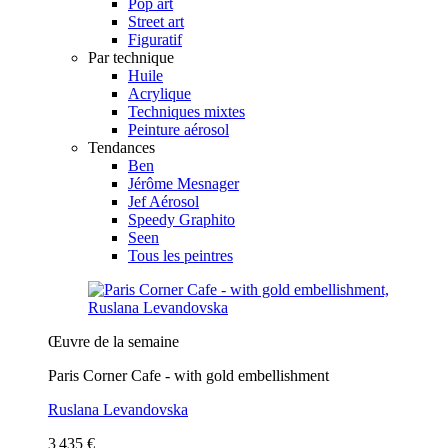
Pop art
Street art
Figuratif
Par technique
Huile
Acrylique
Techniques mixtes
Peinture aérosol
Tendances
Ben
Jérôme Mesnager
Jef Aérosol
Speedy Graphito
Seen
Tous les peintres
Œuvre de la semaine
Paris Corner Cafe - with gold embellishment
Ruslana Levandovska
3 435 €