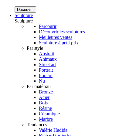
Découvrir
Sculpture
Sculpture
Parcourir
Découvrir les sculptures
Meilleures ventes
Sculpture à petit prix
Par style
Abstrait
Animaux
Street art
Portrait
Pop art
Nu
Par matériau
Bronze
Acier
Bois
Résine
Céramique
Marbre
Tendances
Valérie Hadida
Richard Orlinski