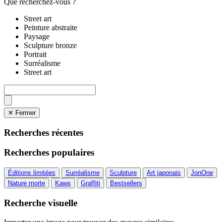
Que recherchez-vous ?
Street art
Peinture abstraite
Paysage
Sculpture bronze
Portrait
Surréalisme
Street art
✕ Fermer
Recherches récentes
Recherches populaires
Éditions limitées
Surréalisme
Sculpture
Art japonais
JonOne
Nature morte
Kaws
Graffiti
Bestsellers
Recherche visuelle