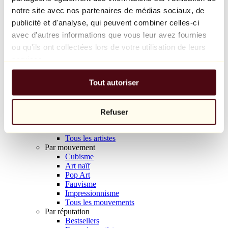
Balloon Dog (Orange)
notre site avec nos partenaires de médias sociaux, de
Jeff Koons
publicité et d'analyse, qui peuvent combiner celles-ci
avec d'autres informations que vous leur avez fournies
10 000 €
ou qu'ils ont collectées lors de votre utilisation de leurs
Découvrir
services.
Artistes
Artistes
Tout autoriser
Parcourir
Tous les peintres
Tous les sculpteurs
Tous les photographes
Refuser
Tous les dessinateurs
Tous les designers
Tous les artistes
Par mouvement
Cubisme
Art naïf
Pop Art
Fauvisme
Impressionnisme
Tous les mouvements
Par réputation
Bestsellers