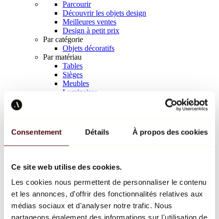
Parcourir
Découvrir les objets design
Meilleures ventes
Design à petit prix
Par catégorie
Objets décoratifs
Par matériau
Tables
Sièges
Meubles
Luminaires
Art de la table
Céramique
Tendances
Richard Orlinski
Consentement
Détails
À propos des cookies
Keith Haring
Jeff Koons
Yayoi Kusama
Jean-Michel Basquiat
Ce site web utilise des cookies.
Tous les designers
Les cookies nous permettent de personnaliser le contenu
et les annonces, d'offrir des fonctionnalités relatives aux
Œuvre de la semaine
médias sociaux et d'analyser notre trafic. Nous
partageons également des informations sur l'utilisation de