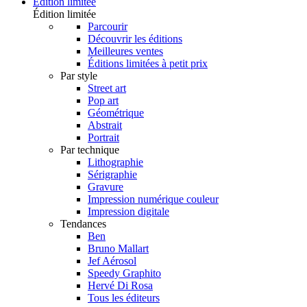
Édition limitée
Édition limitée
Parcourir
Découvrir les éditions
Meilleures ventes
Éditions limitées à petit prix
Par style
Street art
Pop art
Géométrique
Abstrait
Portrait
Par technique
Lithographie
Sérigraphie
Gravure
Impression numérique couleur
Impression digitale
Tendances
Ben
Bruno Mallart
Jef Aérosol
Speedy Graphito
Hervé Di Rosa
Tous les éditeurs