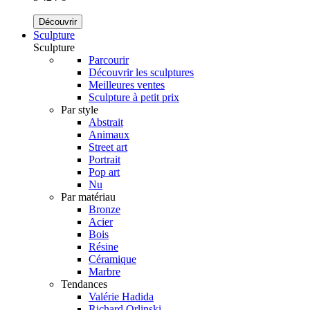
Découvrir
Sculpture
Sculpture
Parcourir
Découvrir les sculptures
Meilleures ventes
Sculpture à petit prix
Par style
Abstrait
Animaux
Street art
Portrait
Pop art
Nu
Par matériau
Bronze
Acier
Bois
Résine
Céramique
Marbre
Tendances
Valérie Hadida
Richard Orlinski