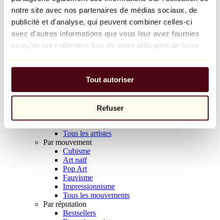
Balloon Dog (Orange)
notre site avec nos partenaires de médias sociaux, de
Jeff Koons
publicité et d'analyse, qui peuvent combiner celles-ci
avec d'autres informations que vous leur avez fournies
10 000 €
ou qu'ils ont collectées lors de votre utilisation de leurs
Découvrir
services.
Artistes
Artistes
Tout autoriser
Parcourir
Tous les peintres
Tous les sculpteurs
Tous les photographes
Refuser
Tous les dessinateurs
Tous les designers
Tous les artistes
Par mouvement
Cubisme
Art naïf
Pop Art
Fauvisme
Impressionnisme
Tous les mouvements
Par réputation
Bestsellers