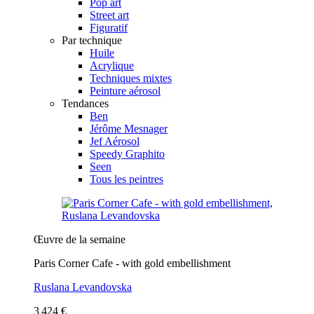
Pop art
Street art
Figuratif
Par technique
Huile
Acrylique
Techniques mixtes
Peinture aérosol
Tendances
Ben
Jérôme Mesnager
Jef Aérosol
Speedy Graphito
Seen
Tous les peintres
Œuvre de la semaine
Paris Corner Cafe - with gold embellishment
Ruslana Levandovska
3 424 €