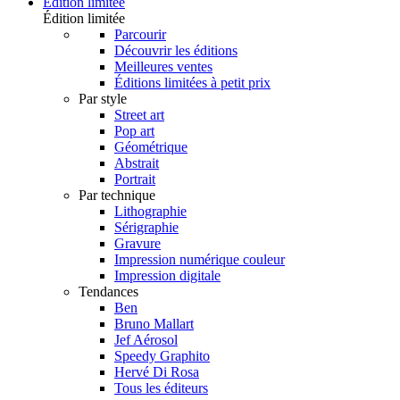
Édition limitée
Édition limitée
Parcourir
Découvrir les éditions
Meilleures ventes
Éditions limitées à petit prix
Par style
Street art
Pop art
Géométrique
Abstrait
Portrait
Par technique
Lithographie
Sérigraphie
Gravure
Impression numérique couleur
Impression digitale
Tendances
Ben
Bruno Mallart
Jef Aérosol
Speedy Graphito
Hervé Di Rosa
Tous les éditeurs