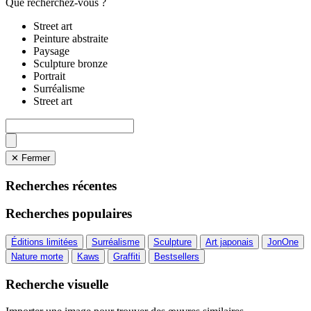
Que recherchez-vous ?
Street art
Peinture abstraite
Paysage
Sculpture bronze
Portrait
Surréalisme
Street art
✕ Fermer
Recherches récentes
Recherches populaires
Éditions limitées
Surréalisme
Sculpture
Art japonais
JonOne
Nature morte
Kaws
Graffiti
Bestsellers
Recherche visuelle