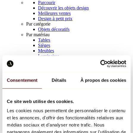
Parcourir
Découvrir les objets design
Meilleures ventes
Design à petit prix
Par catégorie
Objets décoratifs
Par matériau
Tables
Sièges
Meubles
Luminaires
Art de la table
Céramique
Tendances
Richard Orlinski
Consentement
Détails
À propos des cookies
Keith Haring
Jeff Koons
Yayoi Kusama
Jean-Michel Basquiat
Ce site web utilise des cookies.
Tous les designers
Les cookies nous permettent de personnaliser le contenu
et les annonces, d'offrir des fonctionnalités relatives aux
Œuvre de la semaine
médias sociaux et d'analyser notre trafic. Nous
partageons également des informations sur l'utilisation de