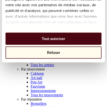
Balloon Dog (Orange)
notre site avec nos partenaires de médias sociaux, de
Jeff Koons
publicité et d'analyse, qui peuvent combiner celles-ci
avec d'autres informations que vous leur avez fournies
10 000 €
ou qu'ils ont collectées lors de votre utilisation de leurs
Découvrir
services.
Artistes
Artistes
Tout autoriser
Parcourir
Tous les peintres
Tous les sculpteurs
Tous les photographes
Refuser
Tous les dessinateurs
Tous les designers
Tous les artistes
Par mouvement
Cubisme
Art naïf
Pop Art
Fauvisme
Impressionnisme
Tous les mouvements
Par réputation
Bestsellers