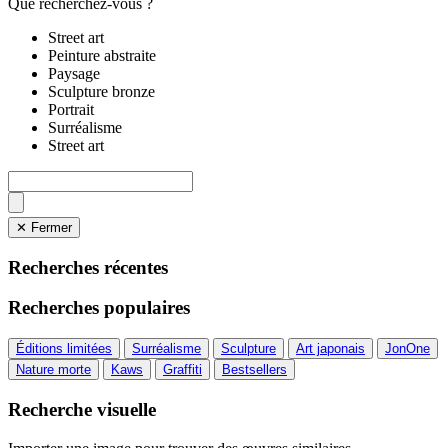
Que recherchez-vous ?
Street art
Peinture abstraite
Paysage
Sculpture bronze
Portrait
Surréalisme
Street art
✕ Fermer
Recherches récentes
Recherches populaires
Éditions limitées
Surréalisme
Sculpture
Art japonais
JonOne
Nature morte
Kaws
Graffiti
Bestsellers
Recherche visuelle