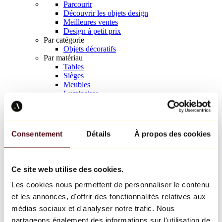
Parcourir
Découvrir les objets design
Meilleures ventes
Design à petit prix
Par catégorie
Objets décoratifs
Par matériau
Tables
Sièges
Meubles
Luminaires
Art de la table
Céramique
Tendances
Richard Orlinski
Consentement
Détails
À propos des cookies
Keith Haring
Jeff Koons
Yayoi Kusama
Jean-Michel Basquiat
Ce site web utilise des cookies.
Tous les designers
Les cookies nous permettent de personnaliser le contenu
et les annonces, d'offrir des fonctionnalités relatives aux
Œuvre de la semaine
médias sociaux et d'analyser notre trafic. Nous
partageons également des informations sur l'utilisation de