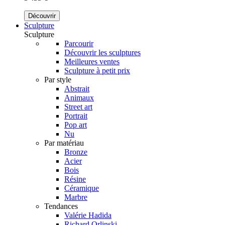
Découvrir
Sculpture
Sculpture
Parcourir
Découvrir les sculptures
Meilleures ventes
Sculpture à petit prix
Par style
Abstrait
Animaux
Street art
Portrait
Pop art
Nu
Par matériau
Bronze
Acier
Bois
Résine
Céramique
Marbre
Tendances
Valérie Hadida
Richard Orlinski