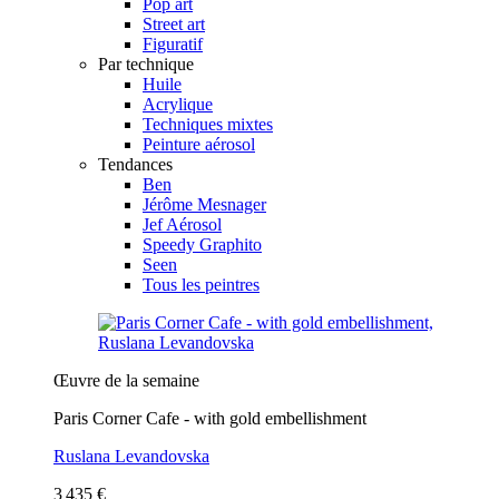
Pop art
Street art
Figuratif
Par technique
Huile
Acrylique
Techniques mixtes
Peinture aérosol
Tendances
Ben
Jérôme Mesnager
Jef Aérosol
Speedy Graphito
Seen
Tous les peintres
Œuvre de la semaine
Paris Corner Cafe - with gold embellishment
Ruslana Levandovska
3 435 €