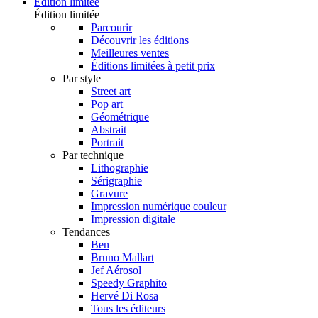
Édition limitée
Édition limitée
Parcourir
Découvrir les éditions
Meilleures ventes
Éditions limitées à petit prix
Par style
Street art
Pop art
Géométrique
Abstrait
Portrait
Par technique
Lithographie
Sérigraphie
Gravure
Impression numérique couleur
Impression digitale
Tendances
Ben
Bruno Mallart
Jef Aérosol
Speedy Graphito
Hervé Di Rosa
Tous les éditeurs