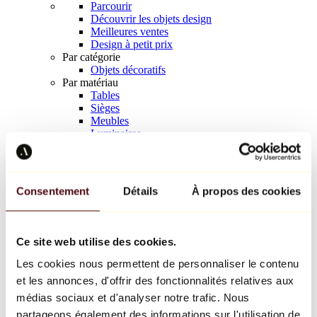
Parcourir
Découvrir les objets design
Meilleures ventes
Design à petit prix
Par catégorie
Objets décoratifs
Par matériau
Tables
Sièges
Meubles
Luminaires
Art de la table
Céramique
Tendances
Richard Orlinski
Consentement
Détails
À propos des cookies
Keith Haring
Jeff Koons
Yayoi Kusama
Jean-Michel Basquiat
Ce site web utilise des cookies.
Tous les designers
Les cookies nous permettent de personnaliser le contenu
et les annonces, d'offrir des fonctionnalités relatives aux
Œuvre de la semaine
médias sociaux et d'analyser notre trafic. Nous
partageons également des informations sur l'utilisation de