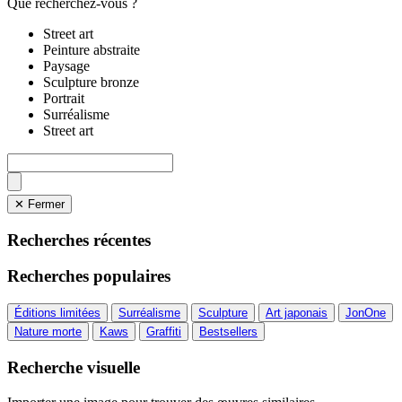
Que recherchez-vous ?
Street art
Peinture abstraite
Paysage
Sculpture bronze
Portrait
Surréalisme
Street art
✕ Fermer
Recherches récentes
Recherches populaires
Éditions limitées
Surréalisme
Sculpture
Art japonais
JonOne
Nature morte
Kaws
Graffiti
Bestsellers
Recherche visuelle