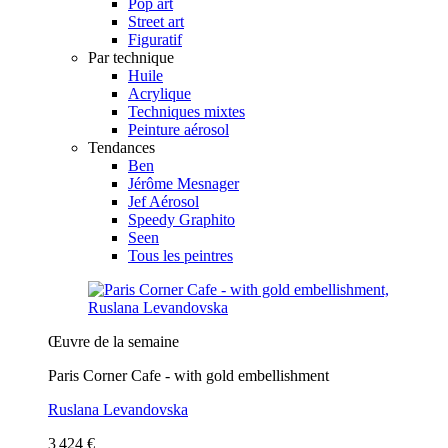
Pop art
Street art
Figuratif
Par technique
Huile
Acrylique
Techniques mixtes
Peinture aérosol
Tendances
Ben
Jérôme Mesnager
Jef Aérosol
Speedy Graphito
Seen
Tous les peintres
Œuvre de la semaine
Paris Corner Cafe - with gold embellishment
Ruslana Levandovska
3 424 €