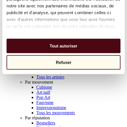
Balloon Dog (Orange)
notre site avec nos partenaires de médias sociaux, de
Jeff Koons
publicité et d'analyse, qui peuvent combiner celles-ci
avec d'autres informations que vous leur avez fournies
10 000 €
ou qu'ils ont collectées lors de votre utilisation de leurs
Découvrir
services.
Artistes
Artistes
Tout autoriser
Parcourir
Tous les peintres
Tous les sculpteurs
Tous les photographes
Refuser
Tous les dessinateurs
Tous les designers
Tous les artistes
Par mouvement
Cubisme
Art naïf
Pop Art
Fauvisme
Impressionnisme
Tous les mouvements
Par réputation
Bestsellers