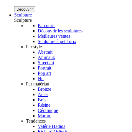
Découvrir
Sculpture
Sculpture
Parcourir
Découvrir les sculptures
Meilleures ventes
Sculpture à petit prix
Par style
Abstrait
Animaux
Street art
Portrait
Pop art
Nu
Par matériau
Bronze
Acier
Bois
Résine
Céramique
Marbre
Tendances
Valérie Hadida
Richard Orlinski