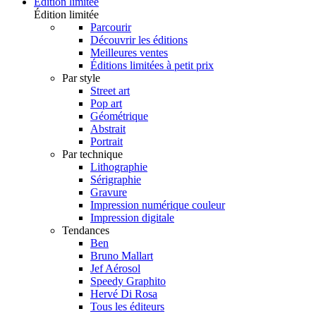
Édition limitée
Édition limitée
Parcourir
Découvrir les éditions
Meilleures ventes
Éditions limitées à petit prix
Par style
Street art
Pop art
Géométrique
Abstrait
Portrait
Par technique
Lithographie
Sérigraphie
Gravure
Impression numérique couleur
Impression digitale
Tendances
Ben
Bruno Mallart
Jef Aérosol
Speedy Graphito
Hervé Di Rosa
Tous les éditeurs