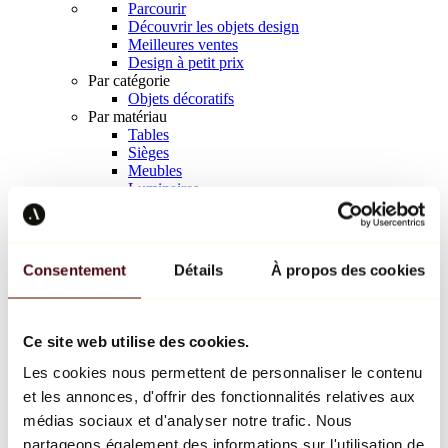
Parcourir
Découvrir les objets design
Meilleures ventes
Design à petit prix
Par catégorie
Objets décoratifs
Par matériau
Tables
Sièges
Meubles
Luminaires
Art de la table
Céramique
Tendances
Richard Orlinski
Consentement
Détails
À propos des cookies
Keith Haring
Jeff Koons
Yayoi Kusama
Jean-Michel Basquiat
Ce site web utilise des cookies.
Tous les designers
Les cookies nous permettent de personnaliser le contenu
et les annonces, d'offrir des fonctionnalités relatives aux
Œuvre de la semaine
médias sociaux et d'analyser notre trafic. Nous
partageons également des informations sur l'utilisation de