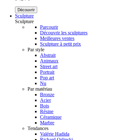
Découvrir
Sculpture
Sculpture
Parcourir
Découvrir les sculptures
Meilleures ventes
Sculpture à petit prix
Par style
Abstrait
Animaux
Street art
Portrait
Pop art
Nu
Par matériau
Bronze
Acier
Bois
Résine
Céramique
Marbre
Tendances
Valérie Hadida
Richard Orlinski