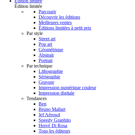
Édition limitée
Édition limitée
Parcourir
Découvrir les éditions
Meilleures ventes
Éditions limitées à petit prix
Par style
Street art
Pop art
Géométrique
Abstrait
Portrait
Par technique
Lithographie
Sérigraphie
Gravure
Impression numérique couleur
Impression digitale
Tendances
Ben
Bruno Mallart
Jef Aérosol
Speedy Graphito
Hervé Di Rosa
Tous les éditeurs