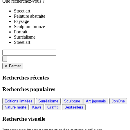
Que recherchez-vous ?
Street art
Peinture abstraite
Paysage
Sculpture bronze
Portrait
Surréalisme
Street art
✕ Fermer
Recherches récentes
Recherches populaires
Éditions limitées
Surréalisme
Sculpture
Art japonais
JonOne
Nature morte
Kaws
Graffiti
Bestsellers
Recherche visuelle