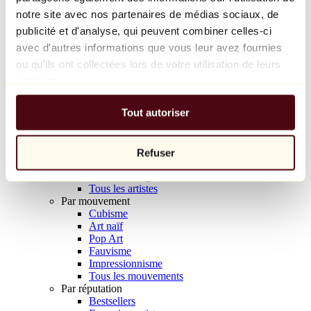
Balloon Dog (Orange)
notre site avec nos partenaires de médias sociaux, de
Jeff Koons
publicité et d'analyse, qui peuvent combiner celles-ci
avec d'autres informations que vous leur avez fournies
10 000 €
ou qu'ils ont collectées lors de votre utilisation de leurs
Découvrir
services.
Artistes
Artistes
Tout autoriser
Parcourir
Tous les peintres
Tous les sculpteurs
Tous les photographes
Refuser
Tous les dessinateurs
Tous les designers
Tous les artistes
Par mouvement
Cubisme
Art naïf
Pop Art
Fauvisme
Impressionnisme
Tous les mouvements
Par réputation
Bestsellers