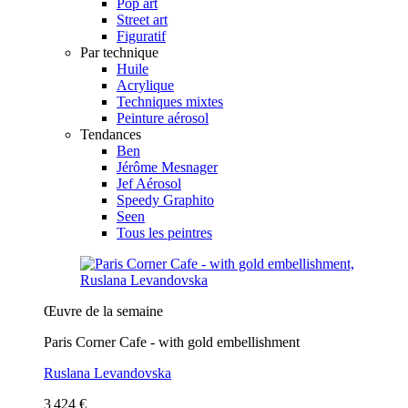
Pop art
Street art
Figuratif
Par technique
Huile
Acrylique
Techniques mixtes
Peinture aérosol
Tendances
Ben
Jérôme Mesnager
Jef Aérosol
Speedy Graphito
Seen
Tous les peintres
Œuvre de la semaine
Paris Corner Cafe - with gold embellishment
Ruslana Levandovska
3 424 €