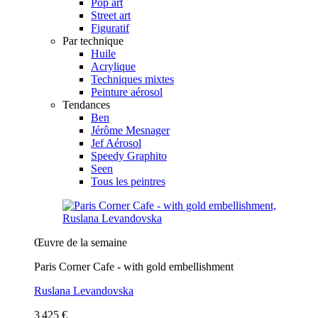
Pop art
Street art
Figuratif
Par technique
Huile
Acrylique
Techniques mixtes
Peinture aérosol
Tendances
Ben
Jérôme Mesnager
Jef Aérosol
Speedy Graphito
Seen
Tous les peintres
Œuvre de la semaine
Paris Corner Cafe - with gold embellishment
Ruslana Levandovska
3 425 €