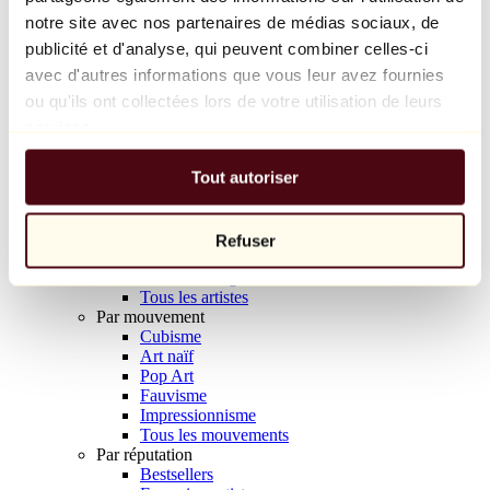
Balloon Dog (Orange)
notre site avec nos partenaires de médias sociaux, de
Jeff Koons
publicité et d'analyse, qui peuvent combiner celles-ci
avec d'autres informations que vous leur avez fournies
10 000 €
ou qu'ils ont collectées lors de votre utilisation de leurs
Découvrir
services.
Artistes
Artistes
Tout autoriser
Parcourir
Tous les peintres
Tous les sculpteurs
Tous les photographes
Refuser
Tous les dessinateurs
Tous les designers
Tous les artistes
Par mouvement
Cubisme
Art naïf
Pop Art
Fauvisme
Impressionnisme
Tous les mouvements
Par réputation
Bestsellers