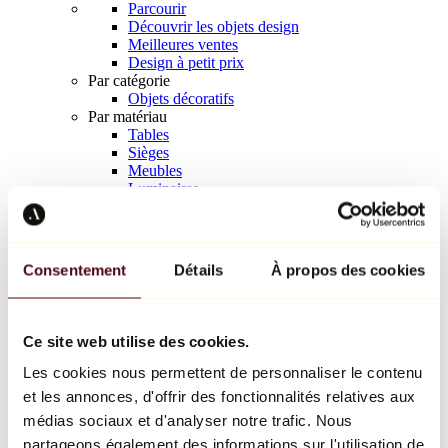
Parcourir
Découvrir les objets design
Meilleures ventes
Design à petit prix
Par catégorie
Objets décoratifs
Par matériau
Tables
Sièges
Meubles
Luminaires
Art de la table
Céramique
Tendances
Richard Orlinski
Consentement
Détails
À propos des cookies
Keith Haring
Jeff Koons
Yayoi Kusama
Jean-Michel Basquiat
Ce site web utilise des cookies.
Tous les designers
Les cookies nous permettent de personnaliser le contenu
et les annonces, d'offrir des fonctionnalités relatives aux
Œuvre de la semaine
médias sociaux et d'analyser notre trafic. Nous
partageons également des informations sur l'utilisation de