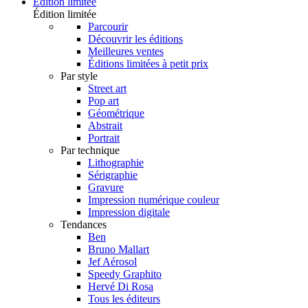
Édition limitée
Édition limitée
Parcourir
Découvrir les éditions
Meilleures ventes
Éditions limitées à petit prix
Par style
Street art
Pop art
Géométrique
Abstrait
Portrait
Par technique
Lithographie
Sérigraphie
Gravure
Impression numérique couleur
Impression digitale
Tendances
Ben
Bruno Mallart
Jef Aérosol
Speedy Graphito
Hervé Di Rosa
Tous les éditeurs