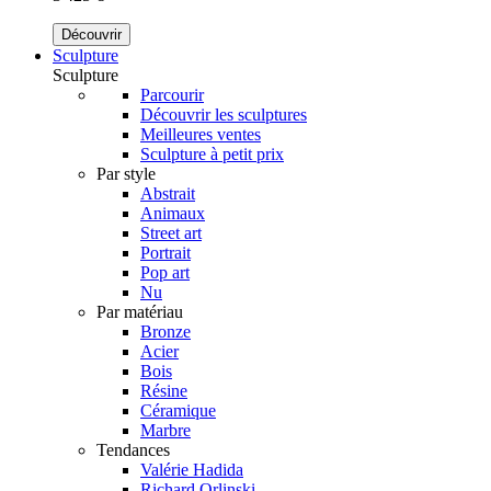
Découvrir
Sculpture
Sculpture
Parcourir
Découvrir les sculptures
Meilleures ventes
Sculpture à petit prix
Par style
Abstrait
Animaux
Street art
Portrait
Pop art
Nu
Par matériau
Bronze
Acier
Bois
Résine
Céramique
Marbre
Tendances
Valérie Hadida
Richard Orlinski