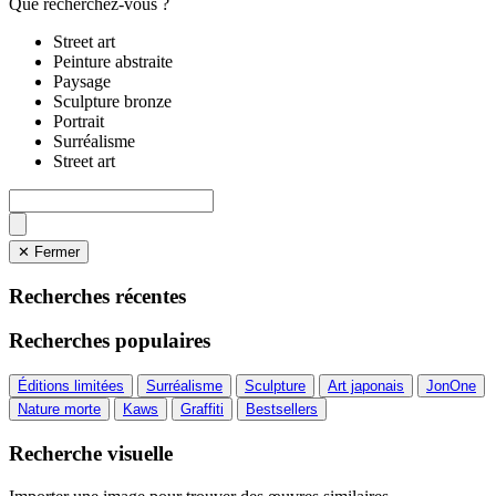
Que recherchez-vous ?
Street art
Peinture abstraite
Paysage
Sculpture bronze
Portrait
Surréalisme
Street art
✕ Fermer
Recherches récentes
Recherches populaires
Éditions limitées
Surréalisme
Sculpture
Art japonais
JonOne
Nature morte
Kaws
Graffiti
Bestsellers
Recherche visuelle