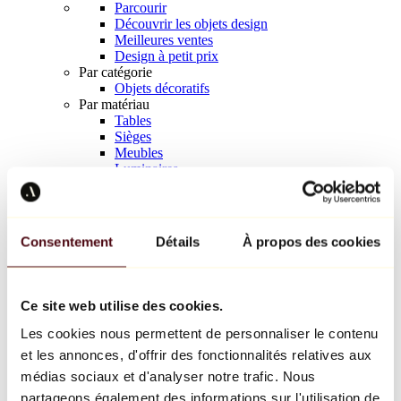
Parcourir
Découvrir les objets design
Meilleures ventes
Design à petit prix
Par catégorie
Objets décoratifs
Par matériau
Tables
Sièges
Meubles
Luminaires
Art de la table
Céramique
Tendances
Richard Orlinski
Consentement
Détails
À propos des cookies
Keith Haring
Jeff Koons
Yayoi Kusama
Jean-Michel Basquiat
Ce site web utilise des cookies.
Tous les designers
Les cookies nous permettent de personnaliser le contenu
et les annonces, d'offrir des fonctionnalités relatives aux
Œuvre de la semaine
médias sociaux et d'analyser notre trafic. Nous
partageons également des informations sur l'utilisation de