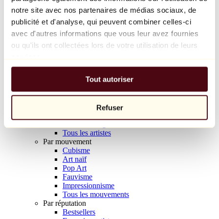
Balloon Dog (Orange)
notre site avec nos partenaires de médias sociaux, de
Jeff Koons
publicité et d'analyse, qui peuvent combiner celles-ci
avec d'autres informations que vous leur avez fournies
10 000 €
ou qu'ils ont collectées lors de votre utilisation de leurs
Découvrir
services.
Artistes
Artistes
Tout autoriser
Parcourir
Tous les peintres
Tous les sculpteurs
Tous les photographes
Refuser
Tous les dessinateurs
Tous les designers
Tous les artistes
Par mouvement
Cubisme
Art naïf
Pop Art
Fauvisme
Impressionnisme
Tous les mouvements
Par réputation
Bestsellers