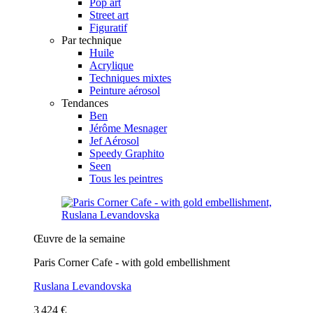
Pop art
Street art
Figuratif
Par technique
Huile
Acrylique
Techniques mixtes
Peinture aérosol
Tendances
Ben
Jérôme Mesnager
Jef Aérosol
Speedy Graphito
Seen
Tous les peintres
Œuvre de la semaine
Paris Corner Cafe - with gold embellishment
Ruslana Levandovska
3 424 €