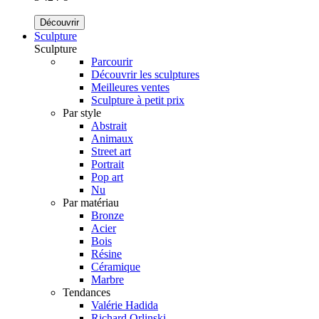
Découvrir
Sculpture
Sculpture
Parcourir
Découvrir les sculptures
Meilleures ventes
Sculpture à petit prix
Par style
Abstrait
Animaux
Street art
Portrait
Pop art
Nu
Par matériau
Bronze
Acier
Bois
Résine
Céramique
Marbre
Tendances
Valérie Hadida
Richard Orlinski