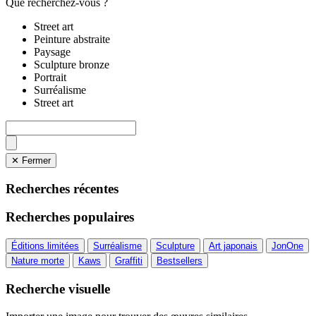
Que recherchez-vous ?
Street art
Peinture abstraite
Paysage
Sculpture bronze
Portrait
Surréalisme
Street art
✕ Fermer
Recherches récentes
Recherches populaires
Éditions limitées
Surréalisme
Sculpture
Art japonais
JonOne
Nature morte
Kaws
Graffiti
Bestsellers
Recherche visuelle