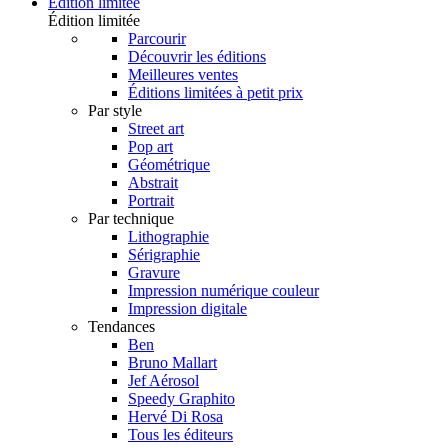
Édition limitée
Édition limitée
Parcourir
Découvrir les éditions
Meilleures ventes
Éditions limitées à petit prix
Par style
Street art
Pop art
Géométrique
Abstrait
Portrait
Par technique
Lithographie
Sérigraphie
Gravure
Impression numérique couleur
Impression digitale
Tendances
Ben
Bruno Mallart
Jef Aérosol
Speedy Graphito
Hervé Di Rosa
Tous les éditeurs