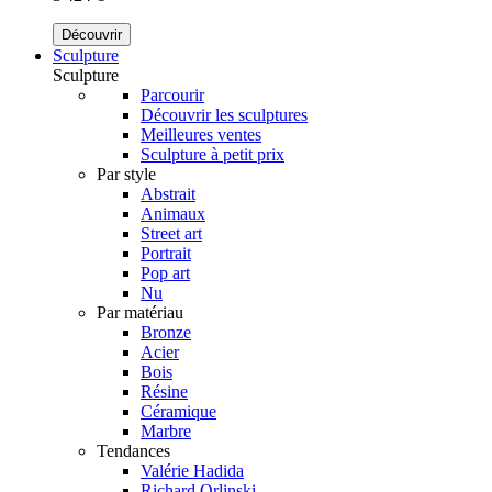
Découvrir
Sculpture
Sculpture
Parcourir
Découvrir les sculptures
Meilleures ventes
Sculpture à petit prix
Par style
Abstrait
Animaux
Street art
Portrait
Pop art
Nu
Par matériau
Bronze
Acier
Bois
Résine
Céramique
Marbre
Tendances
Valérie Hadida
Richard Orlinski