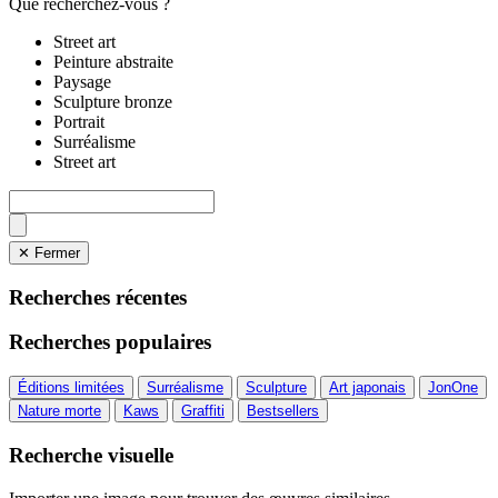
Que recherchez-vous ?
Street art
Peinture abstraite
Paysage
Sculpture bronze
Portrait
Surréalisme
Street art
✕ Fermer
Recherches récentes
Recherches populaires
Éditions limitées
Surréalisme
Sculpture
Art japonais
JonOne
Nature morte
Kaws
Graffiti
Bestsellers
Recherche visuelle