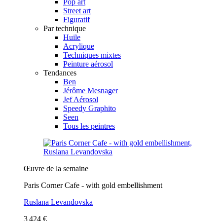
Pop art
Street art
Figuratif
Par technique
Huile
Acrylique
Techniques mixtes
Peinture aérosol
Tendances
Ben
Jérôme Mesnager
Jef Aérosol
Speedy Graphito
Seen
Tous les peintres
Œuvre de la semaine
Paris Corner Cafe - with gold embellishment
Ruslana Levandovska
3 424 €