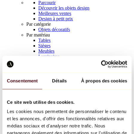
Parcourir
Découvrir les objets design
Meilleures ventes
Design à petit prix
Par catégorie
Objets décoratifs
Par matériau
Tables
Sièges
Meubles
Luminaires
Art de la table
Céramique
Tendances
Richard Orlinski
Consentement
Détails
À propos des cookies
Keith Haring
Jeff Koons
Yayoi Kusama
Jean-Michel Basquiat
Ce site web utilise des cookies.
Tous les designers
Les cookies nous permettent de personnaliser le contenu
et les annonces, d'offrir des fonctionnalités relatives aux
Œuvre de la semaine
médias sociaux et d'analyser notre trafic. Nous
partageons également des informations sur l'utilisation de