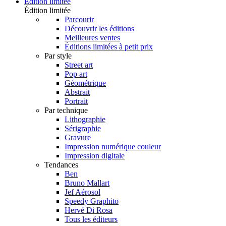
Édition limitée
Édition limitée
Parcourir
Découvrir les éditions
Meilleures ventes
Éditions limitées à petit prix
Par style
Street art
Pop art
Géométrique
Abstrait
Portrait
Par technique
Lithographie
Sérigraphie
Gravure
Impression numérique couleur
Impression digitale
Tendances
Ben
Bruno Mallart
Jef Aérosol
Speedy Graphito
Hervé Di Rosa
Tous les éditeurs