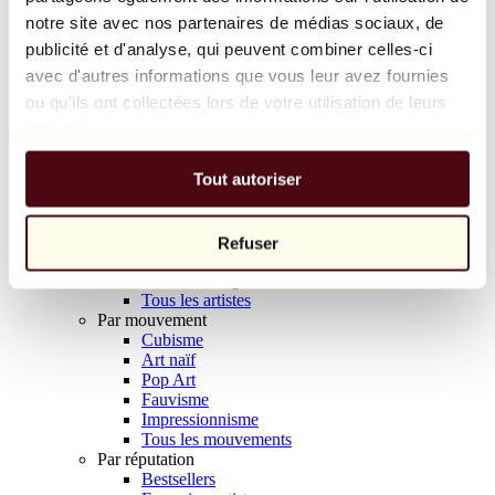
Balloon Dog (Orange)
notre site avec nos partenaires de médias sociaux, de
Jeff Koons
publicité et d'analyse, qui peuvent combiner celles-ci
avec d'autres informations que vous leur avez fournies
10 000 €
ou qu'ils ont collectées lors de votre utilisation de leurs
Découvrir
services.
Artistes
Artistes
Tout autoriser
Parcourir
Tous les peintres
Tous les sculpteurs
Tous les photographes
Refuser
Tous les dessinateurs
Tous les designers
Tous les artistes
Par mouvement
Cubisme
Art naïf
Pop Art
Fauvisme
Impressionnisme
Tous les mouvements
Par réputation
Bestsellers