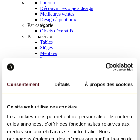
Parcourir
Découvrir les objets design
Meilleures ventes
Design à petit prix
Par catégorie
Objets décoratifs
Par matériau
Tables
Sièges
Meubles
Luminaires
Art de la table
Céramique
Tendances
Richard Orlinski
Consentement
Détails
À propos des cookies
Keith Haring
Jeff Koons
Yayoi Kusama
Jean-Michel Basquiat
Ce site web utilise des cookies.
Tous les designers
Les cookies nous permettent de personnaliser le contenu
et les annonces, d'offrir des fonctionnalités relatives aux
Œuvre de la semaine
médias sociaux et d'analyser notre trafic. Nous
partageons également des informations sur l'utilisation de