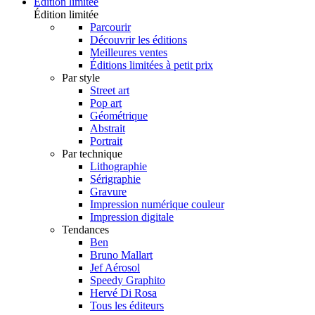
Édition limitée
Édition limitée
Parcourir
Découvrir les éditions
Meilleures ventes
Éditions limitées à petit prix
Par style
Street art
Pop art
Géométrique
Abstrait
Portrait
Par technique
Lithographie
Sérigraphie
Gravure
Impression numérique couleur
Impression digitale
Tendances
Ben
Bruno Mallart
Jef Aérosol
Speedy Graphito
Hervé Di Rosa
Tous les éditeurs