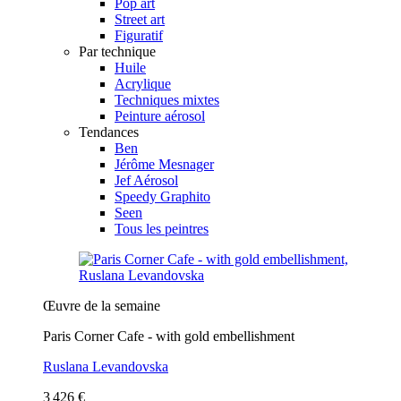
Pop art
Street art
Figuratif
Par technique
Huile
Acrylique
Techniques mixtes
Peinture aérosol
Tendances
Ben
Jérôme Mesnager
Jef Aérosol
Speedy Graphito
Seen
Tous les peintres
Œuvre de la semaine
Paris Corner Cafe - with gold embellishment
Ruslana Levandovska
3 426 €