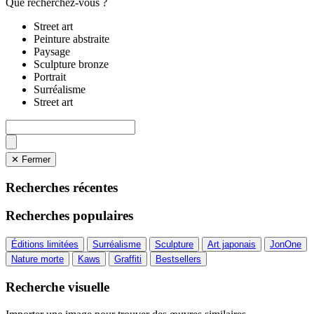
Que recherchez-vous ?
Street art
Peinture abstraite
Paysage
Sculpture bronze
Portrait
Surréalisme
Street art
✕ Fermer
Recherches récentes
Recherches populaires
Éditions limitées
Surréalisme
Sculpture
Art japonais
JonOne
Nature morte
Kaws
Graffiti
Bestsellers
Recherche visuelle