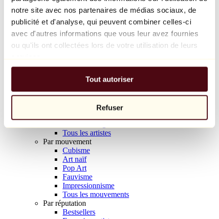
Balloon Dog (Orange)
notre site avec nos partenaires de médias sociaux, de
Jeff Koons
publicité et d'analyse, qui peuvent combiner celles-ci
avec d'autres informations que vous leur avez fournies
10 000 €
ou qu'ils ont collectées lors de votre utilisation de leurs
Découvrir
services.
Artistes
Artistes
Tout autoriser
Parcourir
Tous les peintres
Tous les sculpteurs
Tous les photographes
Refuser
Tous les dessinateurs
Tous les designers
Tous les artistes
Par mouvement
Cubisme
Art naïf
Pop Art
Fauvisme
Impressionnisme
Tous les mouvements
Par réputation
Bestsellers