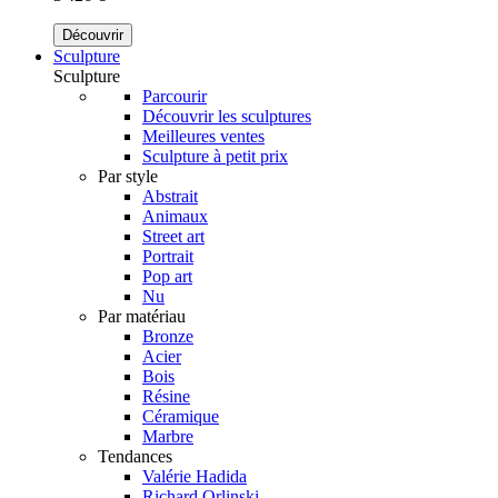
Découvrir
Sculpture
Sculpture
Parcourir
Découvrir les sculptures
Meilleures ventes
Sculpture à petit prix
Par style
Abstrait
Animaux
Street art
Portrait
Pop art
Nu
Par matériau
Bronze
Acier
Bois
Résine
Céramique
Marbre
Tendances
Valérie Hadida
Richard Orlinski