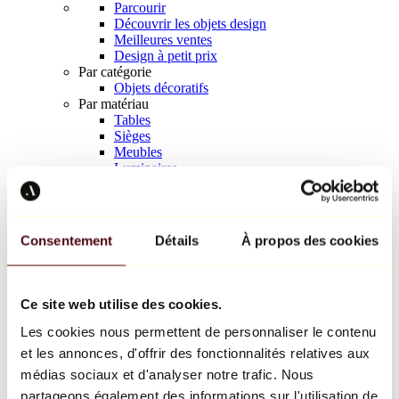
Parcourir
Découvrir les objets design
Meilleures ventes
Design à petit prix
Par catégorie
Objets décoratifs
Par matériau
Tables
Sièges
Meubles
Luminaires
Art de la table
Céramique
Tendances
Richard Orlinski
Consentement
Détails
À propos des cookies
Keith Haring
Jeff Koons
Yayoi Kusama
Jean-Michel Basquiat
Ce site web utilise des cookies.
Tous les designers
Les cookies nous permettent de personnaliser le contenu
et les annonces, d'offrir des fonctionnalités relatives aux
Œuvre de la semaine
médias sociaux et d'analyser notre trafic. Nous
partageons également des informations sur l'utilisation de