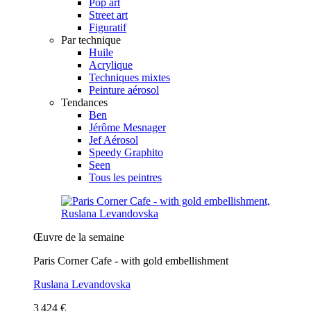
Pop art
Street art
Figuratif
Par technique
Huile
Acrylique
Techniques mixtes
Peinture aérosol
Tendances
Ben
Jérôme Mesnager
Jef Aérosol
Speedy Graphito
Seen
Tous les peintres
Œuvre de la semaine
Paris Corner Cafe - with gold embellishment
Ruslana Levandovska
3 424 €