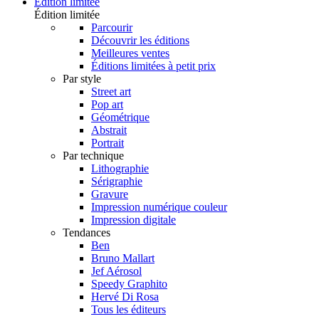
Édition limitée
Édition limitée
Parcourir
Découvrir les éditions
Meilleures ventes
Éditions limitées à petit prix
Par style
Street art
Pop art
Géométrique
Abstrait
Portrait
Par technique
Lithographie
Sérigraphie
Gravure
Impression numérique couleur
Impression digitale
Tendances
Ben
Bruno Mallart
Jef Aérosol
Speedy Graphito
Hervé Di Rosa
Tous les éditeurs