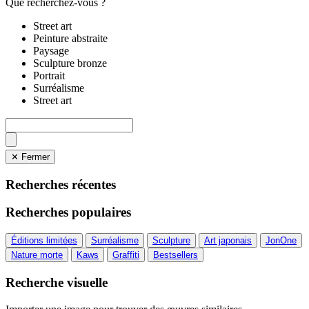
Que recherchez-vous ?
Street art
Peinture abstraite
Paysage
Sculpture bronze
Portrait
Surréalisme
Street art
✕ Fermer
Recherches récentes
Recherches populaires
Éditions limitées
Surréalisme
Sculpture
Art japonais
JonOne
Nature morte
Kaws
Graffiti
Bestsellers
Recherche visuelle