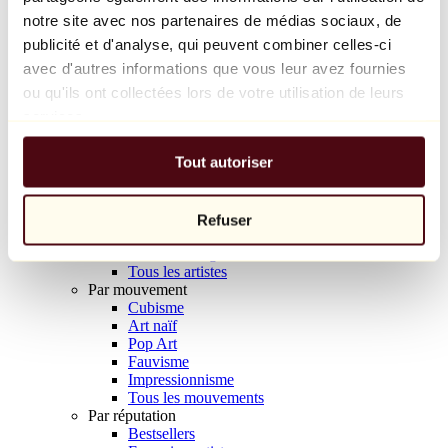
Balloon Dog (Orange)
notre site avec nos partenaires de médias sociaux, de
Jeff Koons
publicité et d'analyse, qui peuvent combiner celles-ci
avec d'autres informations que vous leur avez fournies
10 000 €
ou qu'ils ont collectées lors de votre utilisation de leurs
Découvrir
services.
Artistes
Artistes
Tout autoriser
Parcourir
Tous les peintres
Tous les sculpteurs
Tous les photographes
Refuser
Tous les dessinateurs
Tous les designers
Tous les artistes
Par mouvement
Cubisme
Art naïf
Pop Art
Fauvisme
Impressionnisme
Tous les mouvements
Par réputation
Bestsellers