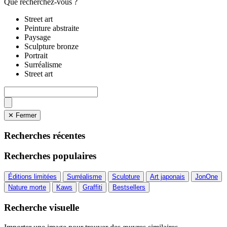
Que recherchez-vous ?
Street art
Peinture abstraite
Paysage
Sculpture bronze
Portrait
Surréalisme
Street art
✕ Fermer
Recherches récentes
Recherches populaires
Éditions limitées
Surréalisme
Sculpture
Art japonais
JonOne
Nature morte
Kaws
Graffiti
Bestsellers
Recherche visuelle