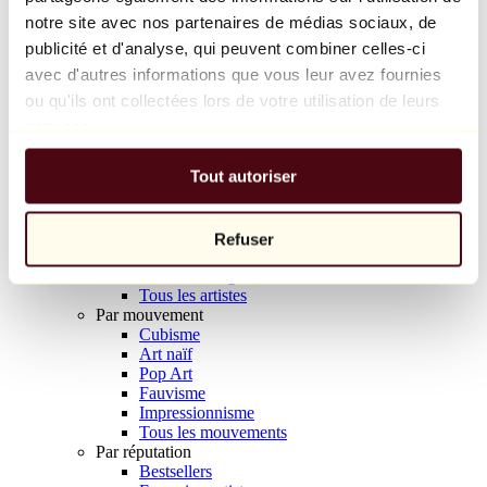
Balloon Dog (Orange)
notre site avec nos partenaires de médias sociaux, de
Jeff Koons
publicité et d'analyse, qui peuvent combiner celles-ci
avec d'autres informations que vous leur avez fournies
10 000 €
ou qu'ils ont collectées lors de votre utilisation de leurs
Découvrir
services.
Artistes
Artistes
Tout autoriser
Parcourir
Tous les peintres
Tous les sculpteurs
Tous les photographes
Refuser
Tous les dessinateurs
Tous les designers
Tous les artistes
Par mouvement
Cubisme
Art naïf
Pop Art
Fauvisme
Impressionnisme
Tous les mouvements
Par réputation
Bestsellers