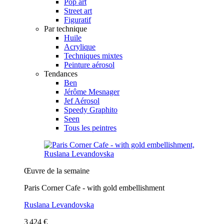
Pop art
Street art
Figuratif
Par technique
Huile
Acrylique
Techniques mixtes
Peinture aérosol
Tendances
Ben
Jérôme Mesnager
Jef Aérosol
Speedy Graphito
Seen
Tous les peintres
Œuvre de la semaine
Paris Corner Cafe - with gold embellishment
Ruslana Levandovska
3 424 €