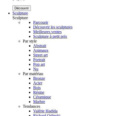
Découvrir
Sculpture
Sculpture
Parcourir
Découvrir les sculptures
Meilleures ventes
Sculpture à petit prix
Par style
Abstrait
Animaux
Street art
Portrait
Pop art
Nu
Par matériau
Bronze
Acier
Bois
Résine
Céramique
Marbre
Tendances
Valérie Hadida
Richard Orlinski