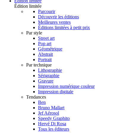
Édition limitée
Édition limitée
Parcourir
Découvrir les éditions
Meilleures ventes
Éditions limitées à petit prix
Par style
Street art
Pop art
Géométrique
Abstrait
Portrait
Par technique
Lithographie
Sérigraphie
Gravure
Impression numérique couleur
Impression digitale
Tendances
Ben
Bruno Mallart
Jef Aérosol
Speedy Graphito
Hervé Di Rosa
Tous les éditeurs