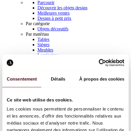
Parcourir
Découvrir les objets design
Meilleures ventes
Design à petit prix
Par catégorie
Objets décoratifs
Par matériau
Tables
Sièges
Meubles
Luminaires
Art de la table
Céramique
Tendances
Richard Orlinski
Consentement
Détails
À propos des cookies
Keith Haring
Jeff Koons
Yayoi Kusama
Jean-Michel Basquiat
Ce site web utilise des cookies.
Tous les designers
Les cookies nous permettent de personnaliser le contenu
et les annonces, d'offrir des fonctionnalités relatives aux
Œuvre de la semaine
médias sociaux et d'analyser notre trafic. Nous
partageons également des informations sur l'utilisation de