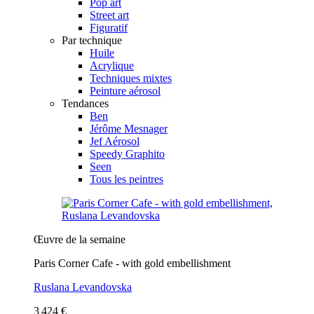
Pop art
Street art
Figuratif
Par technique
Huile
Acrylique
Techniques mixtes
Peinture aérosol
Tendances
Ben
Jérôme Mesnager
Jef Aérosol
Speedy Graphito
Seen
Tous les peintres
Œuvre de la semaine
Paris Corner Cafe - with gold embellishment
Ruslana Levandovska
3 424 €