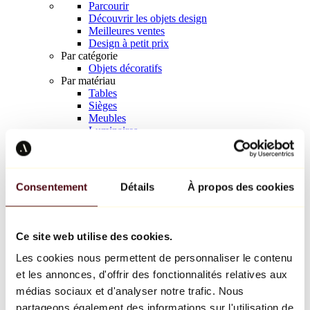
Parcourir
Découvrir les objets design
Meilleures ventes
Design à petit prix
Par catégorie
Objets décoratifs
Par matériau
Tables
Sièges
Meubles
Luminaires
Art de la table
Céramique
Tendances
Richard Orlinski
Consentement
Détails
À propos des cookies
Keith Haring
Jeff Koons
Yayoi Kusama
Jean-Michel Basquiat
Ce site web utilise des cookies.
Tous les designers
Les cookies nous permettent de personnaliser le contenu
et les annonces, d'offrir des fonctionnalités relatives aux
Œuvre de la semaine
médias sociaux et d'analyser notre trafic. Nous
partageons également des informations sur l'utilisation de