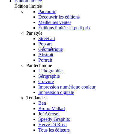
Édition limitée
Édition limitée
Parcourir
Découvrir les éditions
Meilleures ventes
Éditions limitées à petit prix
Par style
Street art
Pop art
Géométrique
Abstrait
Portrait
Par technique
Lithographie
Sérigraphie
Gravure
Impression numérique couleur
Impression digitale
Tendances
Ben
Bruno Mallart
Jef Aérosol
Speedy Graphito
Hervé Di Rosa
Tous les éditeurs