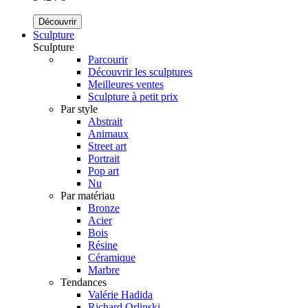
Découvrir
Sculpture
Sculpture
Parcourir
Découvrir les sculptures
Meilleures ventes
Sculpture à petit prix
Par style
Abstrait
Animaux
Street art
Portrait
Pop art
Nu
Par matériau
Bronze
Acier
Bois
Résine
Céramique
Marbre
Tendances
Valérie Hadida
Richard Orlinski