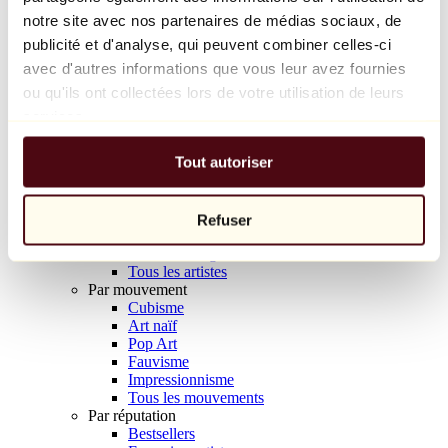
Balloon Dog (Orange)
notre site avec nos partenaires de médias sociaux, de
Jeff Koons
publicité et d'analyse, qui peuvent combiner celles-ci
avec d'autres informations que vous leur avez fournies
10 000 €
ou qu'ils ont collectées lors de votre utilisation de leurs
Découvrir
services.
Artistes
Artistes
Tout autoriser
Parcourir
Tous les peintres
Tous les sculpteurs
Tous les photographes
Refuser
Tous les dessinateurs
Tous les designers
Tous les artistes
Par mouvement
Cubisme
Art naïf
Pop Art
Fauvisme
Impressionnisme
Tous les mouvements
Par réputation
Bestsellers