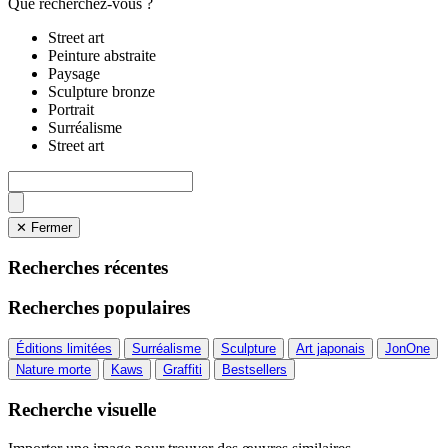
Que recherchez-vous ?
Street art
Peinture abstraite
Paysage
Sculpture bronze
Portrait
Surréalisme
Street art
✕ Fermer
Recherches récentes
Recherches populaires
Éditions limitées
Surréalisme
Sculpture
Art japonais
JonOne
Nature morte
Kaws
Graffiti
Bestsellers
Recherche visuelle