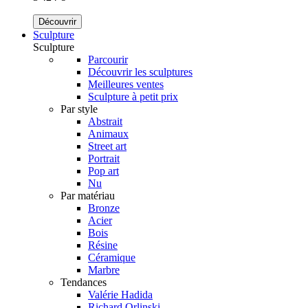
Découvrir
Sculpture
Sculpture
Parcourir
Découvrir les sculptures
Meilleures ventes
Sculpture à petit prix
Par style
Abstrait
Animaux
Street art
Portrait
Pop art
Nu
Par matériau
Bronze
Acier
Bois
Résine
Céramique
Marbre
Tendances
Valérie Hadida
Richard Orlinski