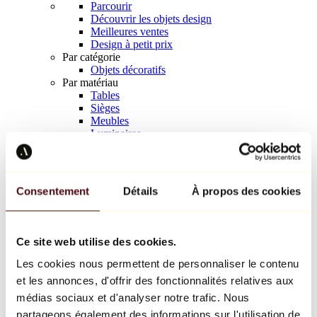
Parcourir
Découvrir les objets design
Meilleures ventes
Design à petit prix
Par catégorie
Objets décoratifs
Par matériau
Tables
Sièges
Meubles
Luminaires
Art de la table
Céramique
Tendances
Richard Orlinski
Consentement
Détails
À propos des cookies
Keith Haring
Jeff Koons
Yayoi Kusama
Jean-Michel Basquiat
Ce site web utilise des cookies.
Tous les designers
Les cookies nous permettent de personnaliser le contenu
et les annonces, d'offrir des fonctionnalités relatives aux
Œuvre de la semaine
médias sociaux et d'analyser notre trafic. Nous
partageons également des informations sur l'utilisation de