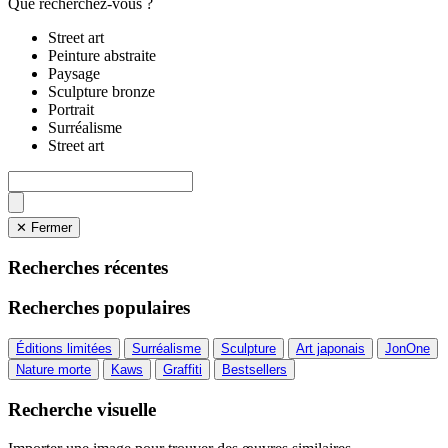
Que recherchez-vous ?
Street art
Peinture abstraite
Paysage
Sculpture bronze
Portrait
Surréalisme
Street art
✕ Fermer
Recherches récentes
Recherches populaires
Éditions limitées
Surréalisme
Sculpture
Art japonais
JonOne
Nature morte
Kaws
Graffiti
Bestsellers
Recherche visuelle