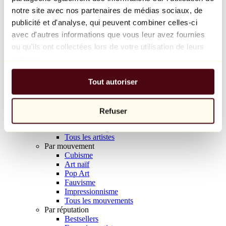
Balloon Dog (Orange)
notre site avec nos partenaires de médias sociaux, de
Jeff Koons
publicité et d'analyse, qui peuvent combiner celles-ci
avec d'autres informations que vous leur avez fournies
10 000 €
ou qu'ils ont collectées lors de votre utilisation de leurs
Découvrir
services.
Artistes
Artistes
Tout autoriser
Parcourir
Tous les peintres
Tous les sculpteurs
Tous les photographes
Refuser
Tous les dessinateurs
Tous les designers
Tous les artistes
Par mouvement
Cubisme
Art naïf
Pop Art
Fauvisme
Impressionnisme
Tous les mouvements
Par réputation
Bestsellers