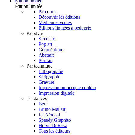
Édition limitée
Édition limitée
Parcourir
Découvrir les éditions
Meilleures ventes
Éditions limitées à petit prix
Par style
Street art
Pop art
Géométrique
Abstrait
Portrait
Par technique
Lithographie
Sérigraphie
Gravure
Impression numérique couleur
Impression digitale
Tendances
Ben
Bruno Mallart
Jef Aérosol
Speedy Graphito
Hervé Di Rosa
Tous les éditeurs