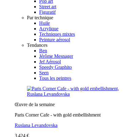
Pop art
Street art
Figuratif
Par technique
Huile
Acrylique
Techniques mixtes
Peinture aérosol
Tendances
Ben
Jérôme Mesnager
Jef Aérosol
Speedy Graphito
Seen
Tous les peintres
Œuvre de la semaine
Paris Corner Cafe - with gold embellishment
Ruslana Levandovska
3 424 €