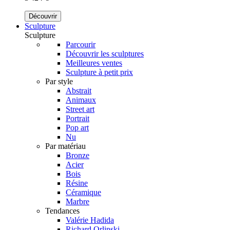
Découvrir
Sculpture
Sculpture
Parcourir
Découvrir les sculptures
Meilleures ventes
Sculpture à petit prix
Par style
Abstrait
Animaux
Street art
Portrait
Pop art
Nu
Par matériau
Bronze
Acier
Bois
Résine
Céramique
Marbre
Tendances
Valérie Hadida
Richard Orlinski