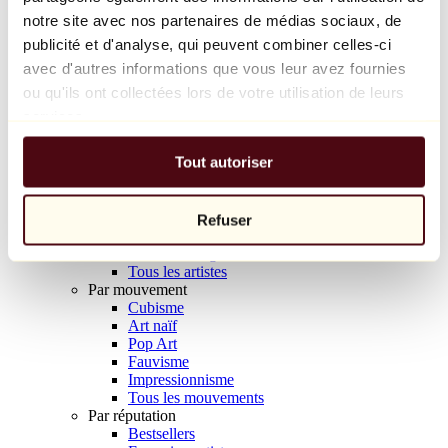
Balloon Dog (Orange)
notre site avec nos partenaires de médias sociaux, de
Jeff Koons
publicité et d'analyse, qui peuvent combiner celles-ci
avec d'autres informations que vous leur avez fournies
10 000 €
ou qu'ils ont collectées lors de votre utilisation de leurs
Découvrir
services.
Artistes
Artistes
Tout autoriser
Parcourir
Tous les peintres
Tous les sculpteurs
Tous les photographes
Refuser
Tous les dessinateurs
Tous les designers
Tous les artistes
Par mouvement
Cubisme
Art naïf
Pop Art
Fauvisme
Impressionnisme
Tous les mouvements
Par réputation
Bestsellers