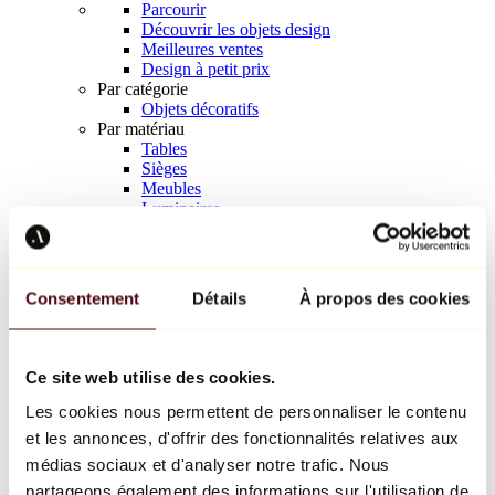
Parcourir
Découvrir les objets design
Meilleures ventes
Design à petit prix
Par catégorie
Objets décoratifs
Par matériau
Tables
Sièges
Meubles
Luminaires
Art de la table
Céramique
Tendances
Richard Orlinski
Consentement
Détails
À propos des cookies
Keith Haring
Jeff Koons
Yayoi Kusama
Jean-Michel Basquiat
Ce site web utilise des cookies.
Tous les designers
Les cookies nous permettent de personnaliser le contenu
et les annonces, d'offrir des fonctionnalités relatives aux
Œuvre de la semaine
médias sociaux et d'analyser notre trafic. Nous
partageons également des informations sur l'utilisation de