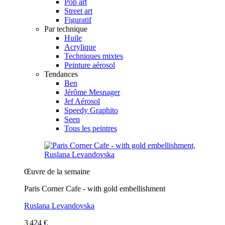
Pop art
Street art
Figuratif
Par technique
Huile
Acrylique
Techniques mixtes
Peinture aérosol
Tendances
Ben
Jérôme Mesnager
Jef Aérosol
Speedy Graphito
Seen
Tous les peintres
Œuvre de la semaine
Paris Corner Cafe - with gold embellishment
Ruslana Levandovska
3 424 €