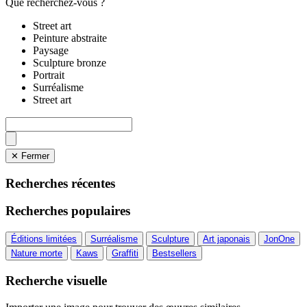
Que recherchez-vous ?
Street art
Peinture abstraite
Paysage
Sculpture bronze
Portrait
Surréalisme
Street art
✕ Fermer
Recherches récentes
Recherches populaires
Éditions limitées
Surréalisme
Sculpture
Art japonais
JonOne
Nature morte
Kaws
Graffiti
Bestsellers
Recherche visuelle