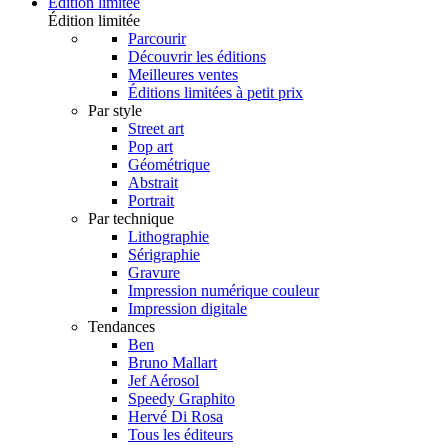
Édition limitée
Édition limitée
Parcourir
Découvrir les éditions
Meilleures ventes
Éditions limitées à petit prix
Par style
Street art
Pop art
Géométrique
Abstrait
Portrait
Par technique
Lithographie
Sérigraphie
Gravure
Impression numérique couleur
Impression digitale
Tendances
Ben
Bruno Mallart
Jef Aérosol
Speedy Graphito
Hervé Di Rosa
Tous les éditeurs