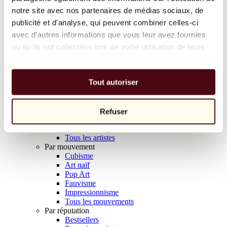
Balloon Dog (Orange)
notre site avec nos partenaires de médias sociaux, de
Jeff Koons
publicité et d'analyse, qui peuvent combiner celles-ci
avec d'autres informations que vous leur avez fournies
10 000 €
ou qu'ils ont collectées lors de votre utilisation de leurs
Découvrir
services.
Artistes
Artistes
Tout autoriser
Parcourir
Tous les peintres
Tous les sculpteurs
Tous les photographes
Refuser
Tous les dessinateurs
Tous les designers
Tous les artistes
Par mouvement
Cubisme
Art naïf
Pop Art
Fauvisme
Impressionnisme
Tous les mouvements
Par réputation
Bestsellers