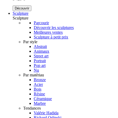
Découvrir
Sculpture
Sculpture
Parcourir
Découvrir les sculptures
Meilleures ventes
Sculpture à petit prix
Par style
Abstrait
Animaux
Street art
Portrait
Pop art
Nu
Par matériau
Bronze
Acier
Bois
Résine
Céramique
Marbre
Tendances
Valérie Hadida
Richard Orlinski