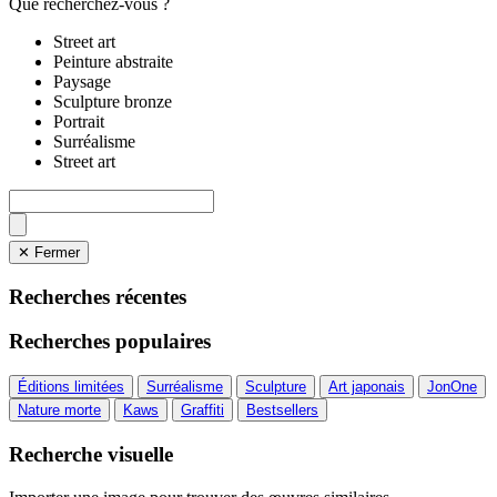
Que recherchez-vous ?
Street art
Peinture abstraite
Paysage
Sculpture bronze
Portrait
Surréalisme
Street art
✕ Fermer
Recherches récentes
Recherches populaires
Éditions limitées
Surréalisme
Sculpture
Art japonais
JonOne
Nature morte
Kaws
Graffiti
Bestsellers
Recherche visuelle