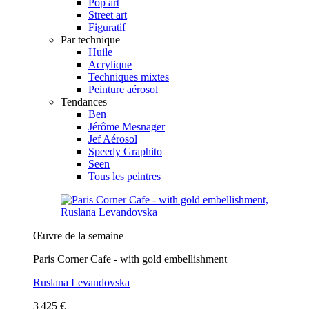
Pop art
Street art
Figuratif
Par technique
Huile
Acrylique
Techniques mixtes
Peinture aérosol
Tendances
Ben
Jérôme Mesnager
Jef Aérosol
Speedy Graphito
Seen
Tous les peintres
Œuvre de la semaine
Paris Corner Cafe - with gold embellishment
Ruslana Levandovska
3 425 €