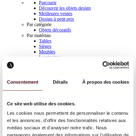
Parcourir
Découvrir les objets design
Meilleures ventes
Design à petit prix
Par catégorie
Objets décoratifs
Par matériau
Tables
Sièges
Meubles
Luminaires
Art de la table
Céramique
Tendances
Richard Orlinski
Consentement
Détails
À propos des cookies
Keith Haring
Jeff Koons
Yayoi Kusama
Jean-Michel Basquiat
Ce site web utilise des cookies.
Tous les designers
Les cookies nous permettent de personnaliser le contenu
et les annonces, d'offrir des fonctionnalités relatives aux
Œuvre de la semaine
médias sociaux et d'analyser notre trafic. Nous
partageons également des informations sur l'utilisation de