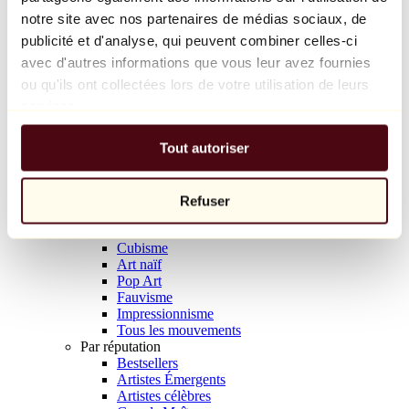
Natacha Birds
notre site avec nos partenaires de médias sociaux, de
69 €
publicité et d'analyse, qui peuvent combiner celles-ci
avec d'autres informations que vous leur avez fournies
Découvrir
Artistes
ou qu'ils ont collectées lors de votre utilisation de leurs
Artistes
services.
Parcourir
Tous les peintres
Tout autoriser
Tous les sculpteurs
Tous les photographes
Tous les dessinateurs
Tous les designers
Refuser
Tous les artistes
Par mouvement
Cubisme
Art naïf
Pop Art
Fauvisme
Impressionnisme
Tous les mouvements
Par réputation
Bestsellers
Artistes Émergents
Artistes célèbres