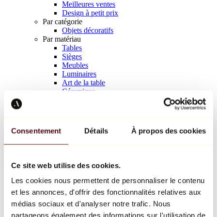
Meilleures ventes
Design à petit prix
Par catégorie
Objets décoratifs
Par matériau
Tables
Sièges
Meubles
Luminaires
Art de la table
Céramique
Tendances
Richard Orlinski
Keith Haring
Jeff Koons
Consentement
Détails
À propos des cookies
Jean-Michel Basquiat
Kaws
Tous les designers
Ce site web utilise des cookies.
Les cookies nous permettent de personnaliser le contenu
Œuvre de la semaine
et les annonces, d'offrir des fonctionnalités relatives aux
Une poignée de prières.
médias sociaux et d'analyser notre trafic. Nous
partageons également des informations sur l'utilisation de