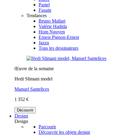
Pastel
Fusain
Tendances
Bruno Mallart
Valérie Hadida
Hom Nguyen
Ernest Pignon-Ernest
Jazzu
Tous les dessinateurs
Œuvre de la semaine
Hedi Slimani model
Manuel Santelices
1 352 €
Découvrir
Design
Design
Parcourir
Découvrir les objets design