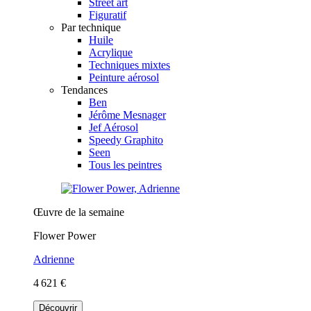
Street art
Figuratif
Par technique
Huile
Acrylique
Techniques mixtes
Peinture aérosol
Tendances
Ben
Jérôme Mesnager
Jef Aérosol
Speedy Graphito
Seen
Tous les peintres
Œuvre de la semaine
Flower Power
Adrienne
4 621 €
Découvrir