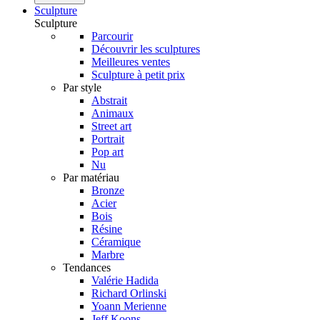
Sculpture
Sculpture
Parcourir
Découvrir les sculptures
Meilleures ventes
Sculpture à petit prix
Par style
Abstrait
Animaux
Street art
Portrait
Pop art
Nu
Par matériau
Bronze
Acier
Bois
Résine
Céramique
Marbre
Tendances
Valérie Hadida
Richard Orlinski
Yoann Merienne
Jeff Koons