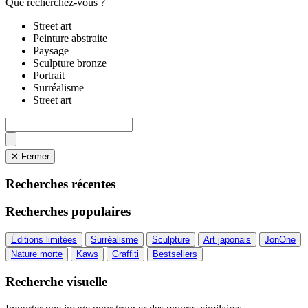
Que recherchez-vous ?
Street art
Peinture abstraite
Paysage
Sculpture bronze
Portrait
Surréalisme
Street art
✕ Fermer
Recherches récentes
Recherches populaires
Éditions limitées
Surréalisme
Sculpture
Art japonais
JonOne
Nature morte
Kaws
Graffiti
Bestsellers
Recherche visuelle