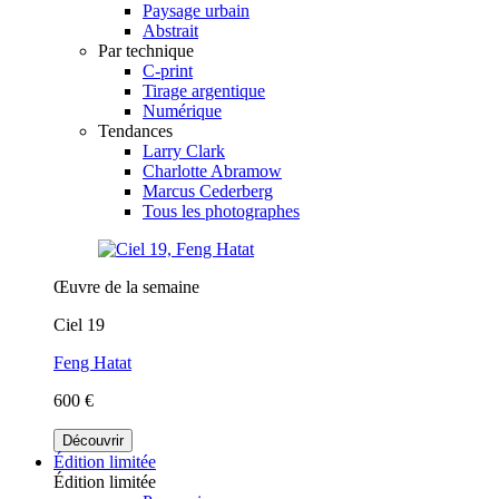
Paysage urbain
Abstrait
Par technique
C-print
Tirage argentique
Numérique
Tendances
Larry Clark
Charlotte Abramow
Marcus Cederberg
Tous les photographes
Œuvre de la semaine
Ciel 19
Feng Hatat
600 €
Découvrir
Édition limitée
Édition limitée