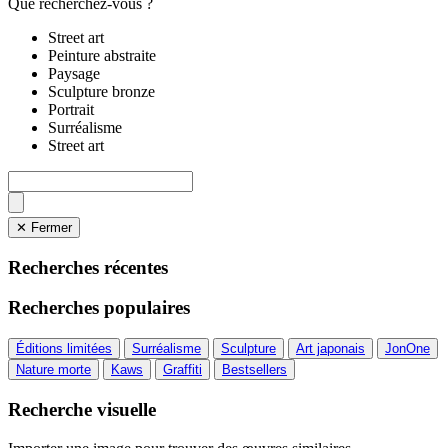
Que recherchez-vous ?
Street art
Peinture abstraite
Paysage
Sculpture bronze
Portrait
Surréalisme
Street art
✕ Fermer
Recherches récentes
Recherches populaires
Éditions limitées
Surréalisme
Sculpture
Art japonais
JonOne
Nature morte
Kaws
Graffiti
Bestsellers
Recherche visuelle