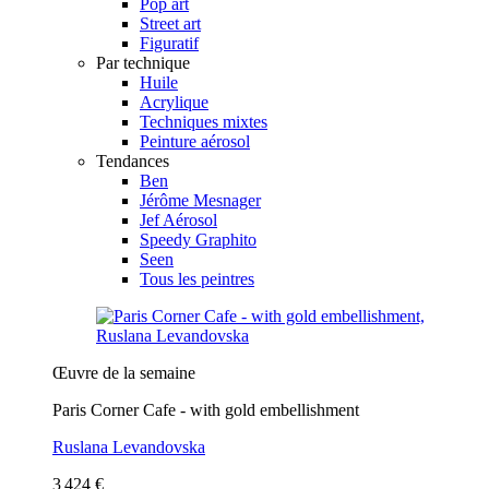
Pop art
Street art
Figuratif
Par technique
Huile
Acrylique
Techniques mixtes
Peinture aérosol
Tendances
Ben
Jérôme Mesnager
Jef Aérosol
Speedy Graphito
Seen
Tous les peintres
Œuvre de la semaine
Paris Corner Cafe - with gold embellishment
Ruslana Levandovska
3 424 €