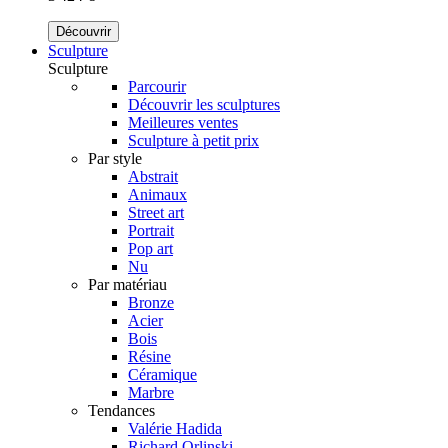
Découvrir
Sculpture
Sculpture
Parcourir
Découvrir les sculptures
Meilleures ventes
Sculpture à petit prix
Par style
Abstrait
Animaux
Street art
Portrait
Pop art
Nu
Par matériau
Bronze
Acier
Bois
Résine
Céramique
Marbre
Tendances
Valérie Hadida
Richard Orlinski