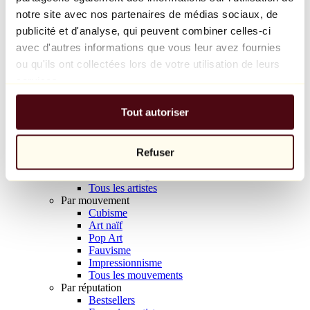
Balloon Dog (Orange)
notre site avec nos partenaires de médias sociaux, de
Jeff Koons
publicité et d'analyse, qui peuvent combiner celles-ci
avec d'autres informations que vous leur avez fournies
10 000 €
ou qu'ils ont collectées lors de votre utilisation de leurs
Découvrir
services.
Artistes
Artistes
Tout autoriser
Parcourir
Tous les peintres
Tous les sculpteurs
Tous les photographes
Refuser
Tous les dessinateurs
Tous les designers
Tous les artistes
Par mouvement
Cubisme
Art naïf
Pop Art
Fauvisme
Impressionnisme
Tous les mouvements
Par réputation
Bestsellers