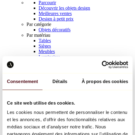
Parcourir
Découvrir les objets design
Meilleures ventes
Design à petit prix
Par catégorie
Objets décoratifs
Par matériau
Tables
Sièges
Meubles
Luminaires
Art de la table
Céramique
Tendances
Richard Orlinski
Consentement
Détails
À propos des cookies
Keith Haring
Jeff Koons
Yayoi Kusama
Jean-Michel Basquiat
Ce site web utilise des cookies.
Tous les designers
Les cookies nous permettent de personnaliser le contenu
et les annonces, d'offrir des fonctionnalités relatives aux
Œuvre de la semaine
médias sociaux et d'analyser notre trafic. Nous
partageons également des informations sur l'utilisation de