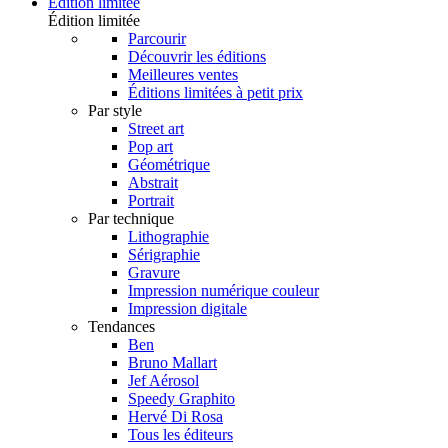
Édition limitée
Édition limitée
Parcourir
Découvrir les éditions
Meilleures ventes
Éditions limitées à petit prix
Par style
Street art
Pop art
Géométrique
Abstrait
Portrait
Par technique
Lithographie
Sérigraphie
Gravure
Impression numérique couleur
Impression digitale
Tendances
Ben
Bruno Mallart
Jef Aérosol
Speedy Graphito
Hervé Di Rosa
Tous les éditeurs