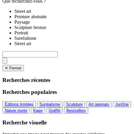
Que recherchez-vous ?
Street art
Peinture abstraite
Paysage
Sculpture bronze
Portrait
Surréalisme
Street art
✕ Fermer
Recherches récentes
Recherches populaires
Éditions limitées
Surréalisme
Sculpture
Art japonais
JonOne
Nature morte
Kaws
Graffiti
Bestsellers
Recherche visuelle