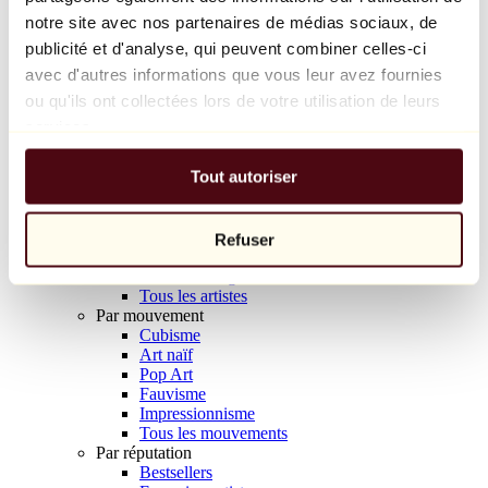
Balloon Dog (Orange)
notre site avec nos partenaires de médias sociaux, de
Jeff Koons
publicité et d'analyse, qui peuvent combiner celles-ci
avec d'autres informations que vous leur avez fournies
10 000 €
ou qu'ils ont collectées lors de votre utilisation de leurs
Découvrir
services.
Artistes
Artistes
Tout autoriser
Parcourir
Tous les peintres
Tous les sculpteurs
Tous les photographes
Refuser
Tous les dessinateurs
Tous les designers
Tous les artistes
Par mouvement
Cubisme
Art naïf
Pop Art
Fauvisme
Impressionnisme
Tous les mouvements
Par réputation
Bestsellers