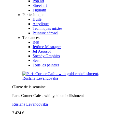
Pop art
Street art
Figuratif
Par technique
Huile
Acrylique
Techniques mixtes
Peinture aérosol
Tendances
Ben
Jérôme Mesnager
Jef Aérosol
Speedy Graphito
Seen
Tous les peintres
Œuvre de la semaine
Paris Corner Cafe - with gold embellishment
Ruslana Levandovska
3 424 €