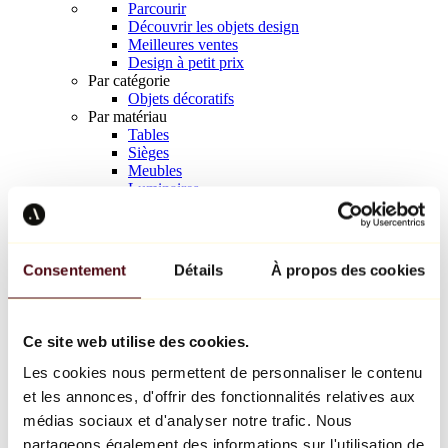
Parcourir
Découvrir les objets design
Meilleures ventes
Design à petit prix
Par catégorie
Objets décoratifs
Par matériau
Tables
Sièges
Meubles
Luminaires
Art de la table
Céramique
Tendances
Richard Orlinski
Consentement
Détails
À propos des cookies
Keith Haring
Jeff Koons
Yayoi Kusama
Jean-Michel Basquiat
Ce site web utilise des cookies.
Tous les designers
Les cookies nous permettent de personnaliser le contenu
et les annonces, d'offrir des fonctionnalités relatives aux
Œuvre de la semaine
médias sociaux et d'analyser notre trafic. Nous
partageons également des informations sur l'utilisation de