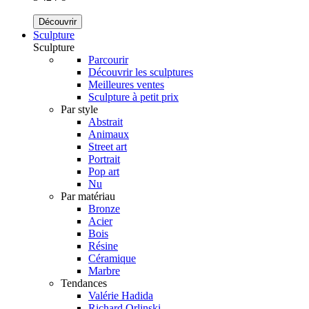
Découvrir
Sculpture
Sculpture
Parcourir
Découvrir les sculptures
Meilleures ventes
Sculpture à petit prix
Par style
Abstrait
Animaux
Street art
Portrait
Pop art
Nu
Par matériau
Bronze
Acier
Bois
Résine
Céramique
Marbre
Tendances
Valérie Hadida
Richard Orlinski