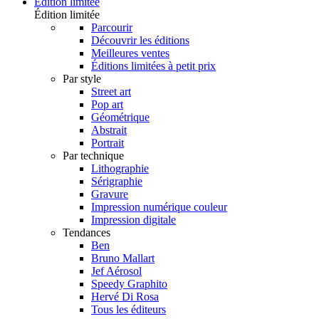
Édition limitée
Édition limitée
Parcourir
Découvrir les éditions
Meilleures ventes
Éditions limitées à petit prix
Par style
Street art
Pop art
Géométrique
Abstrait
Portrait
Par technique
Lithographie
Sérigraphie
Gravure
Impression numérique couleur
Impression digitale
Tendances
Ben
Bruno Mallart
Jef Aérosol
Speedy Graphito
Hervé Di Rosa
Tous les éditeurs