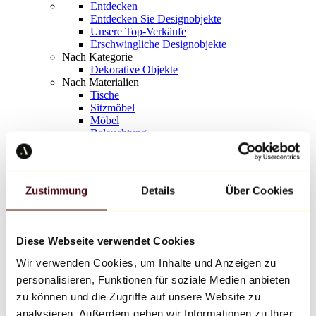
Entdecken
Entdecken Sie Designobjekte
Unsere Top-Verkäufe
Erschwingliche Designobjekte
Nach Kategorie
Dekorative Objekte
Nach Materialien
Tische
Sitzmöbel
Möbel
Beleuchtung
Kunstvolles Geschirr
Keramik
Trends
Richard Orlinski
Zustimmung
Details
Über Cookies
Keith Haring
Jeff Koons
Yayoi Kusama
Jean-Michel Basquiat
Diese Webseite verwendet Cookies
Alle Designer
Wir verwenden Cookies, um Inhalte und Anzeigen zu
personalisieren, Funktionen für soziale Medien anbieten
Werk der Woche
zu können und die Zugriffe auf unsere Website zu
analysieren. Außerdem geben wir Informationen zu Ihrer