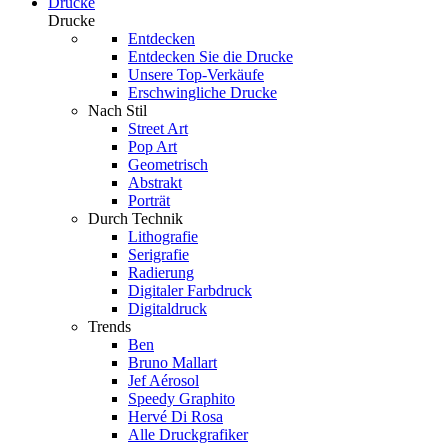
Drucke
Drucke
Entdecken
Entdecken Sie die Drucke
Unsere Top-Verkäufe
Erschwingliche Drucke
Nach Stil
Street Art
Pop Art
Geometrisch
Abstrakt
Porträt
Durch Technik
Lithografie
Serigrafie
Radierung
Digitaler Farbdruck
Digitaldruck
Trends
Ben
Bruno Mallart
Jef Aérosol
Speedy Graphito
Hervé Di Rosa
Alle Druckgrafiker