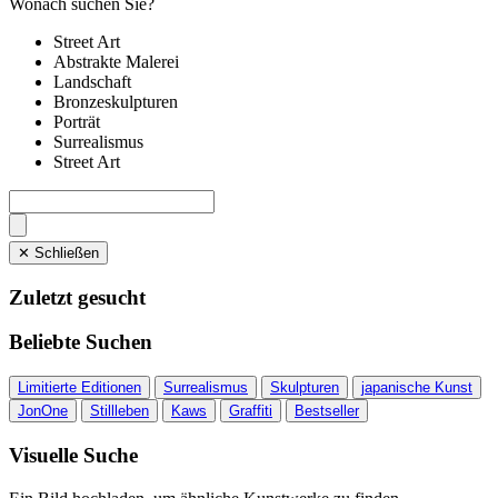
Wonach suchen Sie?
Street Art
Abstrakte Malerei
Landschaft
Bronzeskulpturen
Porträt
Surrealismus
Street Art
✕ Schließen
Zuletzt gesucht
Beliebte Suchen
Limitierte Editionen
Surrealismus
Skulpturen
japanische Kunst
JonOne
Stillleben
Kaws
Graffiti
Bestseller
Visuelle Suche