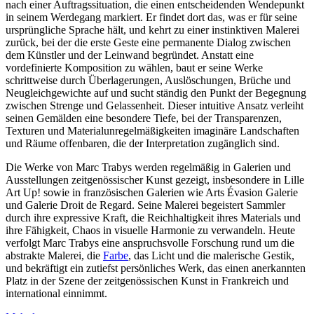
nach einer Auftragssituation, die einen entscheidenden Wendepunkt
in seinem Werdegang markiert. Er findet dort das, was er für seine
ursprüngliche Sprache hält, und kehrt zu einer instinktiven Malerei
zurück, bei der die erste Geste eine permanente Dialog zwischen
dem Künstler und der Leinwand begründet. Anstatt eine
vordefinierte Komposition zu wählen, baut er seine Werke
schrittweise durch Überlagerungen, Auslöschungen, Brüche und
Neugleichgewichte auf und sucht ständig den Punkt der Begegnung
zwischen Strenge und Gelassenheit. Dieser intuitive Ansatz verleiht
seinen Gemälden eine besondere Tiefe, bei der Transparenzen,
Texturen und Materialunregelmäßigkeiten imaginäre Landschaften
und Räume offenbaren, die der Interpretation zugänglich sind.
Die Werke von Marc Trabys werden regelmäßig in Galerien und
Ausstellungen zeitgenössischer Kunst gezeigt, insbesondere in Lille
Art Up! sowie in französischen Galerien wie Arts Évasion Galerie
und Galerie Droit de Regard. Seine Malerei begeistert Sammler
durch ihre expressive Kraft, die Reichhaltigkeit ihres Materials und
ihre Fähigkeit, Chaos in visuelle Harmonie zu verwandeln. Heute
verfolgt Marc Trabys eine anspruchsvolle Forschung rund um die
abstrakte Malerei, die
Farbe
, das Licht und die malerische Gestik,
und bekräftigt ein zutiefst persönliches Werk, das einen anerkannten
Platz in der Szene der zeitgenössischen Kunst in Frankreich und
international einnimmt.