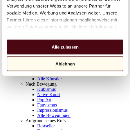
Balloon Dog (Orange)
Verwendung unserer Website an unsere Partner für
Jeff Koons
soziale Medien, Werbung und Analysen weiter. Unsere
Partner führen diese Informationen möglicherweise mit
10.000 €
weiteren Daten zusammen, die Sie ihnen bereitgestellt
Entdecken
haben oder die sie im Rahmen Ihrer Nutzung der Dienste
Künstler
gesammelt haben.
Künstler
Alle zulassen
Entdecken
Alle Maler
Alle Bildhauer
Alle Fotografen
Ablehnen
Alle Zeichner
Alle Designer
Alle Künstler
Nach Bewegung
Kubismus
Naive Kunst
Pop Art
Fauvismus
Impressionismus
Alle Bewegungen
Aufgrund seines Rufs
Bestseller