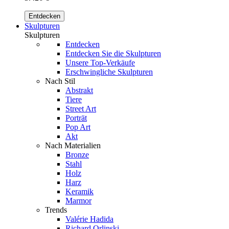
Entdecken
Skulpturen
Skulpturen
Entdecken
Entdecken Sie die Skulpturen
Unsere Top-Verkäufe
Erschwingliche Skulpturen
Nach Stil
Abstrakt
Tiere
Street Art
Porträt
Pop Art
Akt
Nach Materialien
Bronze
Stahl
Holz
Harz
Keramik
Marmor
Trends
Valérie Hadida
Richard Orlinski