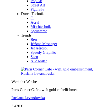
Pop Art
Street Art
Figurativ
Durch Technik
Öl
Acryl
Mischtechnik
Sprühfarbe
Trends
Ben
Jérôme Mesnager
Jef Aérosol
Speedy Graphito
Seen
Alle Maler
Werk der Woche
Paris Corner Cafe - with gold embellishment
Ruslana Levandovska
3.426 €