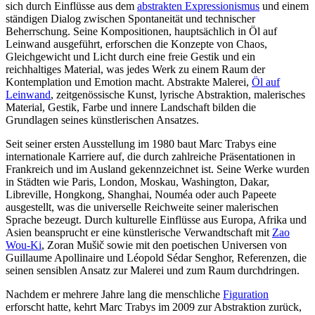
sich durch Einflüsse aus dem
abstrakten Expressionismus
und einem
ständigen Dialog zwischen Spontaneität und technischer
Beherrschung. Seine Kompositionen, hauptsächlich in Öl auf
Leinwand ausgeführt, erforschen die Konzepte von Chaos,
Gleichgewicht und Licht durch eine freie Gestik und ein
reichhaltiges Material, was jedes Werk zu einem Raum der
Kontemplation und Emotion macht. Abstrakte Malerei,
Öl auf
Leinwand
, zeitgenössische Kunst, lyrische Abstraktion, malerisches
Material, Gestik, Farbe und innere Landschaft bilden die
Grundlagen seines künstlerischen Ansatzes.
Seit seiner ersten Ausstellung im 1980 baut Marc Trabys eine
internationale Karriere auf, die durch zahlreiche Präsentationen in
Frankreich und im Ausland gekennzeichnet ist. Seine Werke wurden
in Städten wie Paris, London, Moskau, Washington, Dakar,
Libreville, Hongkong, Shanghai, Nouméa oder auch Papeete
ausgestellt, was die universelle Reichweite seiner malerischen
Sprache bezeugt. Durch kulturelle Einflüsse aus Europa, Afrika und
Asien beansprucht er eine künstlerische Verwandtschaft mit
Zao
Wou-Ki
, Zoran Mušič sowie mit den poetischen Universen von
Guillaume Apollinaire und Léopold Sédar Senghor, Referenzen, die
seinen sensiblen Ansatz zur Malerei und zum Raum durchdringen.
Nachdem er mehrere Jahre lang die menschliche
Figuration
erforscht hatte, kehrt Marc Trabys im 2009 zur Abstraktion zurück,