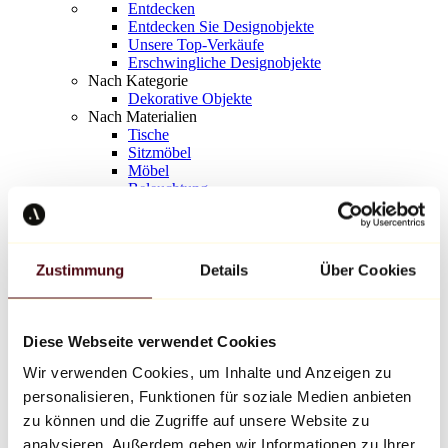
Entdecken
Entdecken Sie Designobjekte
Unsere Top-Verkäufe
Erschwingliche Designobjekte
Nach Kategorie
Dekorative Objekte
Nach Materialien
Tische
Sitzmöbel
Möbel
Beleuchtung
Kunstvolles Geschirr
Keramik
Trends
Richard Orlinski
Zustimmung
Details
Über Cookies
Keith Haring
Jeff Koons
Yayoi Kusama
Jean-Michel Basquiat
Diese Webseite verwendet Cookies
Alle Designer
Wir verwenden Cookies, um Inhalte und Anzeigen zu
personalisieren, Funktionen für soziale Medien anbieten
Werk der Woche
zu können und die Zugriffe auf unsere Website zu
analysieren. Außerdem geben wir Informationen zu Ihrer