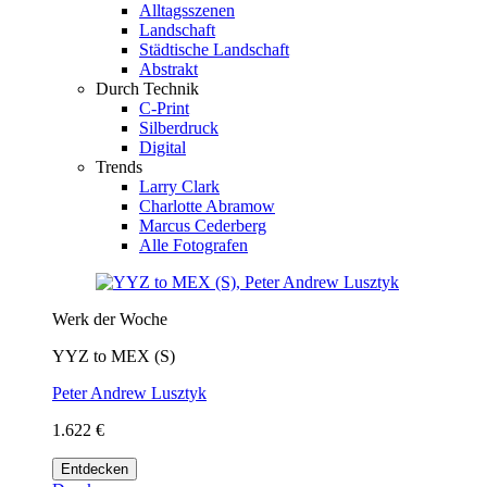
Alltagsszenen
Landschaft
Städtische Landschaft
Abstrakt
Durch Technik
C-Print
Silberdruck
Digital
Trends
Larry Clark
Charlotte Abramow
Marcus Cederberg
Alle Fotografen
Werk der Woche
YYZ to MEX (S)
Peter Andrew Lusztyk
1.622 €
Entdecken