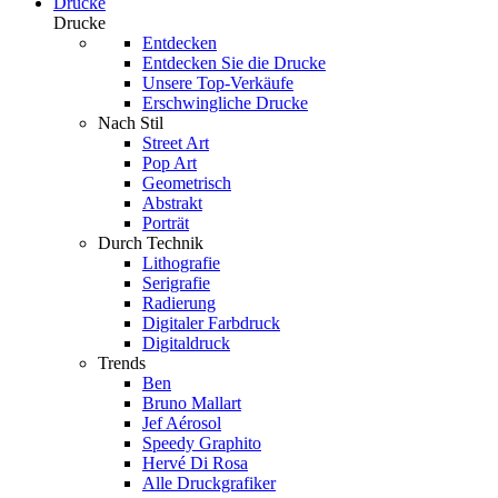
Drucke
Drucke
Entdecken
Entdecken Sie die Drucke
Unsere Top-Verkäufe
Erschwingliche Drucke
Nach Stil
Street Art
Pop Art
Geometrisch
Abstrakt
Porträt
Durch Technik
Lithografie
Serigrafie
Radierung
Digitaler Farbdruck
Digitaldruck
Trends
Ben
Bruno Mallart
Jef Aérosol
Speedy Graphito
Hervé Di Rosa
Alle Druckgrafiker