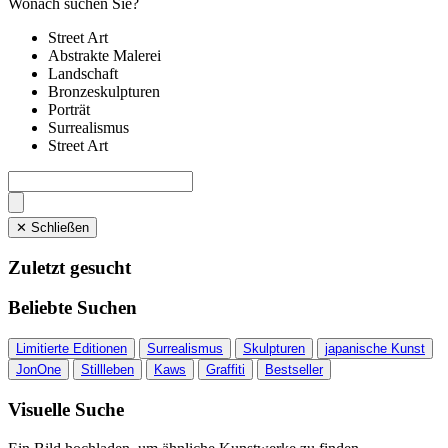
Wonach suchen Sie?
Street Art
Abstrakte Malerei
Landschaft
Bronzeskulpturen
Porträt
Surrealismus
Street Art
✕ Schließen
Zuletzt gesucht
Beliebte Suchen
Limitierte Editionen
Surrealismus
Skulpturen
japanische Kunst
JonOne
Stillleben
Kaws
Graffiti
Bestseller
Visuelle Suche