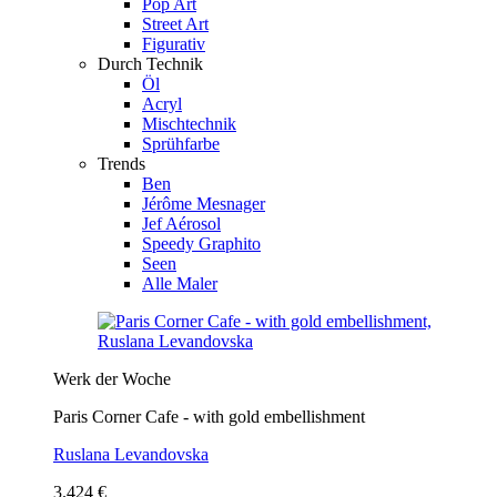
Pop Art
Street Art
Figurativ
Durch Technik
Öl
Acryl
Mischtechnik
Sprühfarbe
Trends
Ben
Jérôme Mesnager
Jef Aérosol
Speedy Graphito
Seen
Alle Maler
Werk der Woche
Paris Corner Cafe - with gold embellishment
Ruslana Levandovska
3.424 €