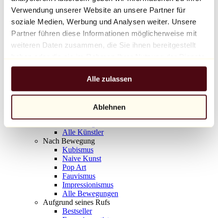
Balloon Dog (Orange)
Verwendung unserer Website an unsere Partner für
Jeff Koons
soziale Medien, Werbung und Analysen weiter. Unsere
Partner führen diese Informationen möglicherweise mit
10.000 €
weiteren Daten zusammen, die Sie ihnen bereitgestellt
Entdecken
haben oder die sie im Rahmen Ihrer Nutzung der Dienste
Künstler
gesammelt haben.
Künstler
Alle zulassen
Entdecken
Alle Maler
Alle Bildhauer
Alle Fotografen
Ablehnen
Alle Zeichner
Alle Designer
Alle Künstler
Nach Bewegung
Kubismus
Naive Kunst
Pop Art
Fauvismus
Impressionismus
Alle Bewegungen
Aufgrund seines Rufs
Bestseller