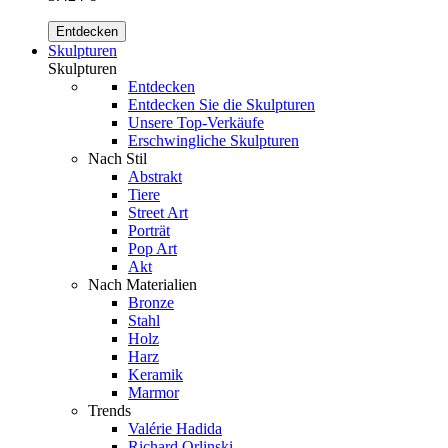
Entdecken
Skulpturen
Skulpturen
Entdecken
Entdecken Sie die Skulpturen
Unsere Top-Verkäufe
Erschwingliche Skulpturen
Nach Stil
Abstrakt
Tiere
Street Art
Porträt
Pop Art
Akt
Nach Materialien
Bronze
Stahl
Holz
Harz
Keramik
Marmor
Trends
Valérie Hadida
Richard Orlinski