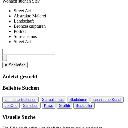
Wonach suchen Sie?
Street Art
Abstrakte Malerei
Landschaft
Bronzeskulpturen
Porträt
Surrealismus
Street Art
✕ Schließen
Zuletzt gesucht
Beliebte Suchen
Limitierte Editionen
Surrealismus
Skulpturen
japanische Kunst
JonOne
Stillleben
Kaws
Graffiti
Bestseller
Visuelle Suche