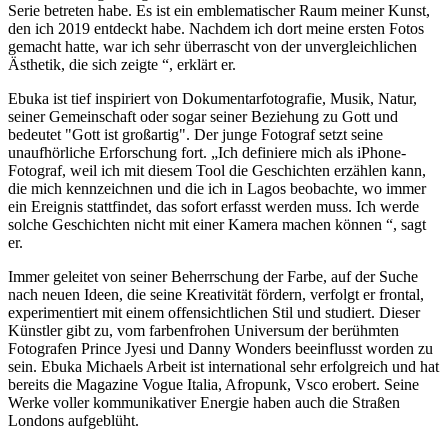
Serie betreten habe. Es ist ein emblematischer Raum meiner Kunst,
den ich 2019 entdeckt habe. Nachdem ich dort meine ersten Fotos
gemacht hatte, war ich sehr überrascht von der unvergleichlichen
Ästhetik, die sich zeigte “, erklärt er.
Ebuka ist tief inspiriert von Dokumentarfotografie, Musik, Natur,
seiner Gemeinschaft oder sogar seiner Beziehung zu Gott und
bedeutet "Gott ist großartig". Der junge Fotograf setzt seine
unaufhörliche Erforschung fort. „Ich definiere mich als iPhone-
Fotograf, weil ich mit diesem Tool die Geschichten erzählen kann,
die mich kennzeichnen und die ich in Lagos beobachte, wo immer
ein Ereignis stattfindet, das sofort erfasst werden muss. Ich werde
solche Geschichten nicht mit einer Kamera machen können “, sagt
er.
Immer geleitet von seiner Beherrschung der Farbe, auf der Suche
nach neuen Ideen, die seine Kreativität fördern, verfolgt er frontal,
experimentiert mit einem offensichtlichen Stil und studiert. Dieser
Künstler gibt zu, vom farbenfrohen Universum der berühmten
Fotografen Prince Jyesi und Danny Wonders beeinflusst worden zu
sein. Ebuka Michaels Arbeit ist international sehr erfolgreich und hat
bereits die Magazine Vogue Italia, Afropunk, Vsco erobert. Seine
Werke voller kommunikativer Energie haben auch die Straßen
Londons aufgeblüht.