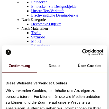
Entdecken
Entdecken Sie Designobjekte
Unsere Top-Verkäufe
Erschwingliche Designobjekte
Nach Kategorie
Dekorative Objekte
Nach Materialien
Tische
Sitzmöbel
Möbel
Beleuchtung
Kunstvolles Geschirr
Keramik
Trends
Richard Orlinski
Zustimmung
Details
Über Cookies
Keith Haring
Jeff Koons
Yayoi Kusama
Jean-Michel Basquiat
Diese Webseite verwendet Cookies
Alle Designer
Wir verwenden Cookies, um Inhalte und Anzeigen zu
personalisieren, Funktionen für soziale Medien anbieten
Werk der Woche
zu können und die Zugriffe auf unsere Website zu
analysieren. Außerdem geben wir Informationen zu Ihrer