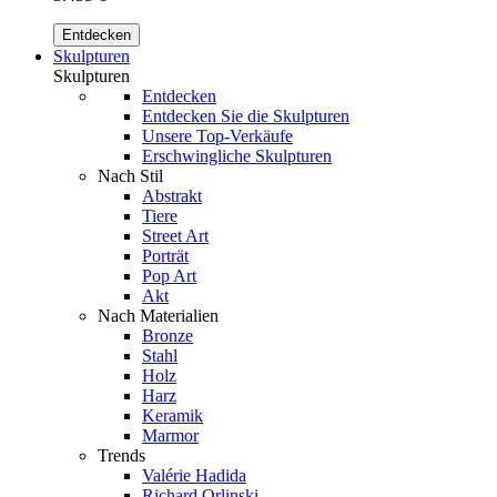
Entdecken
Skulpturen
Skulpturen
Entdecken
Entdecken Sie die Skulpturen
Unsere Top-Verkäufe
Erschwingliche Skulpturen
Nach Stil
Abstrakt
Tiere
Street Art
Porträt
Pop Art
Akt
Nach Materialien
Bronze
Stahl
Holz
Harz
Keramik
Marmor
Trends
Valérie Hadida
Richard Orlinski