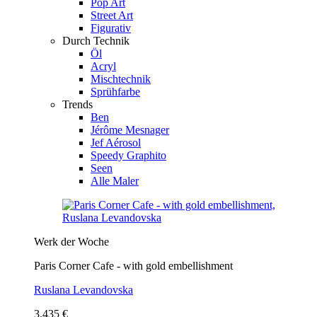
Pop Art
Street Art
Figurativ
Durch Technik
Öl
Acryl
Mischtechnik
Sprühfarbe
Trends
Ben
Jérôme Mesnager
Jef Aérosol
Speedy Graphito
Seen
Alle Maler
Werk der Woche
Paris Corner Cafe - with gold embellishment
Ruslana Levandovska
3.435 €