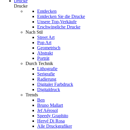
Drucke
Drucke
Entdecken
Entdecken Sie die Drucke
Unsere Top-Verkäufe
Erschwingliche Drucke
Nach Stil
Street Art
Pop Art
Geometrisch
Abstrakt
Porträt
Durch Technik
Lithografie
Serigrafie
Radierung
Digitaler Farbdruck
Digitaldruck
Trends
Ben
Bruno Mallart
Jef Aérosol
Speedy Graphito
Hervé Di Rosa
Alle Druckgrafiker