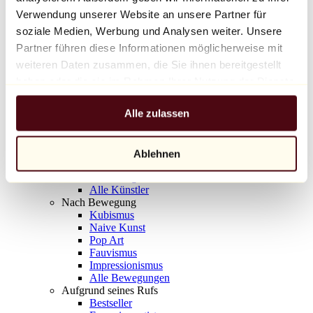
Balloon Dog (Orange)
Verwendung unserer Website an unsere Partner für
Jeff Koons
soziale Medien, Werbung und Analysen weiter. Unsere
Partner führen diese Informationen möglicherweise mit
10.000 €
weiteren Daten zusammen, die Sie ihnen bereitgestellt
Entdecken
haben oder die sie im Rahmen Ihrer Nutzung der Dienste
Künstler
gesammelt haben.
Künstler
Alle zulassen
Entdecken
Alle Maler
Alle Bildhauer
Alle Fotografen
Ablehnen
Alle Zeichner
Alle Designer
Alle Künstler
Nach Bewegung
Kubismus
Naive Kunst
Pop Art
Fauvismus
Impressionismus
Alle Bewegungen
Aufgrund seines Rufs
Bestseller