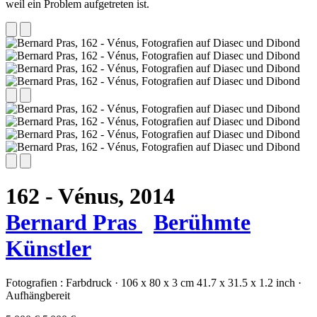
weil ein Problem aufgetreten ist.
162 - Vénus,
2014
Bernard Pras
Berühmte
Künstler
Fotografien :
Farbdruck
·
106 x 80 x 3 cm
41.7 x 31.5 x 1.2 inch
·
Aufhängbereit