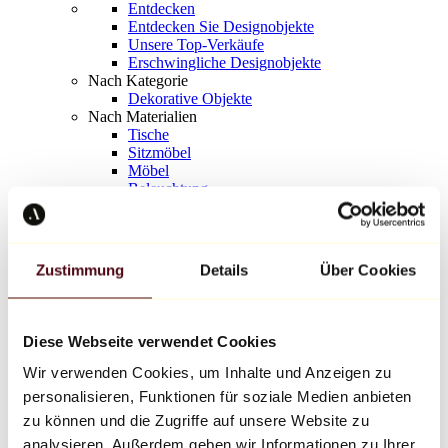
Entdecken
Entdecken Sie Designobjekte
Unsere Top-Verkäufe
Erschwingliche Designobjekte
Nach Kategorie
Dekorative Objekte
Nach Materialien
Tische
Sitzmöbel
Möbel
Beleuchtung
Kunstvolles Geschirr
Keramik
Trends
Richard Orlinski
Zustimmung
Details
Über Cookies
Keith Haring
Jeff Koons
Yayoi Kusama
Jean-Michel Basquiat
Diese Webseite verwendet Cookies
Alle Designer
Wir verwenden Cookies, um Inhalte und Anzeigen zu
personalisieren, Funktionen für soziale Medien anbieten
Werk der Woche
zu können und die Zugriffe auf unsere Website zu
analysieren. Außerdem geben wir Informationen zu Ihrer