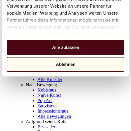
Balloon Dog (Orange)
Verwendung unserer Website an unsere Partner für
Jeff Koons
soziale Medien, Werbung und Analysen weiter. Unsere
Partner führen diese Informationen möglicherweise mit
10.000 €
weiteren Daten zusammen, die Sie ihnen bereitgestellt
Entdecken
haben oder die sie im Rahmen Ihrer Nutzung der Dienste
Künstler
gesammelt haben.
Künstler
Alle zulassen
Entdecken
Alle Maler
Alle Bildhauer
Alle Fotografen
Ablehnen
Alle Zeichner
Alle Designer
Alle Künstler
Nach Bewegung
Kubismus
Naive Kunst
Pop Art
Fauvismus
Impressionismus
Alle Bewegungen
Aufgrund seines Rufs
Bestseller