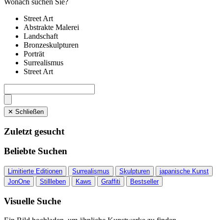
Wonach suchen Sie?
Street Art
Abstrakte Malerei
Landschaft
Bronzeskulpturen
Porträt
Surrealismus
Street Art
✕ Schließen
Zuletzt gesucht
Beliebte Suchen
Limitierte Editionen
Surrealismus
Skulpturen
japanische Kunst
JonOne
Stillleben
Kaws
Graffiti
Bestseller
Visuelle Suche