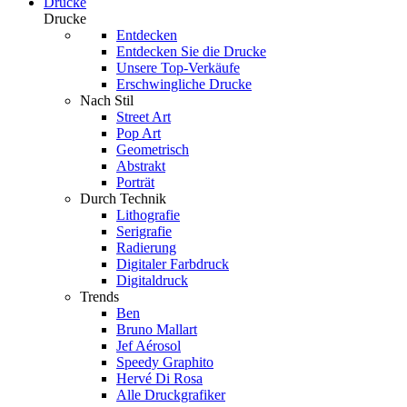
Drucke
Drucke
Entdecken
Entdecken Sie die Drucke
Unsere Top-Verkäufe
Erschwingliche Drucke
Nach Stil
Street Art
Pop Art
Geometrisch
Abstrakt
Porträt
Durch Technik
Lithografie
Serigrafie
Radierung
Digitaler Farbdruck
Digitaldruck
Trends
Ben
Bruno Mallart
Jef Aérosol
Speedy Graphito
Hervé Di Rosa
Alle Druckgrafiker