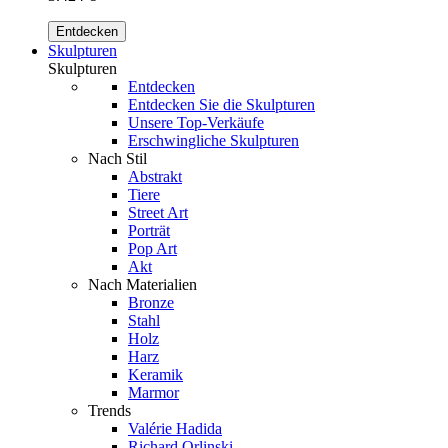
Entdecken
Skulpturen
Skulpturen
Entdecken
Entdecken Sie die Skulpturen
Unsere Top-Verkäufe
Erschwingliche Skulpturen
Nach Stil
Abstrakt
Tiere
Street Art
Porträt
Pop Art
Akt
Nach Materialien
Bronze
Stahl
Holz
Harz
Keramik
Marmor
Trends
Valérie Hadida
Richard Orlinski