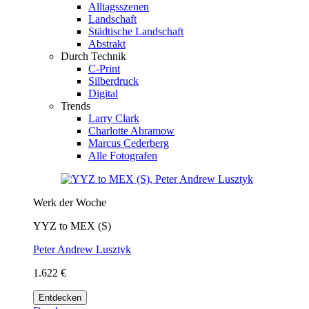
Alltagsszenen
Landschaft
Städtische Landschaft
Abstrakt
Durch Technik
C-Print
Silberdruck
Digital
Trends
Larry Clark
Charlotte Abramow
Marcus Cederberg
Alle Fotografen
Werk der Woche
YYZ to MEX (S)
Peter Andrew Lusztyk
1.622 €
Entdecken