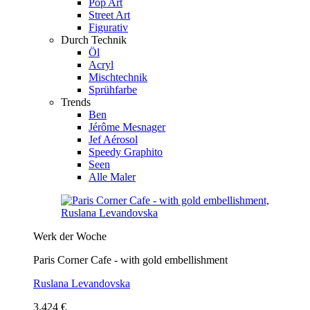
Pop Art
Street Art
Figurativ
Durch Technik
Öl
Acryl
Mischtechnik
Sprühfarbe
Trends
Ben
Jérôme Mesnager
Jef Aérosol
Speedy Graphito
Seen
Alle Maler
Werk der Woche
Paris Corner Cafe - with gold embellishment
Ruslana Levandovska
3.424 €