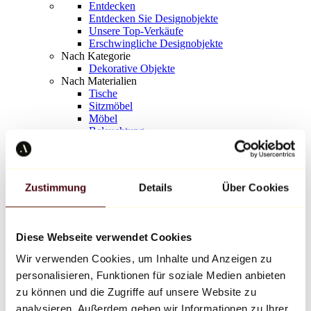
Entdecken
Entdecken Sie Designobjekte
Unsere Top-Verkäufe
Erschwingliche Designobjekte
Nach Kategorie
Dekorative Objekte
Nach Materialien
Tische
Sitzmöbel
Möbel
Beleuchtung
Kunstvolles Geschirr
Keramik
Trends
Richard Orlinski
Zustimmung
Details
Über Cookies
Keith Haring
Jeff Koons
Yayoi Kusama
Jean-Michel Basquiat
Diese Webseite verwendet Cookies
Alle Designer
Wir verwenden Cookies, um Inhalte und Anzeigen zu
personalisieren, Funktionen für soziale Medien anbieten
Werk der Woche
zu können und die Zugriffe auf unsere Website zu
analysieren. Außerdem geben wir Informationen zu Ihrer