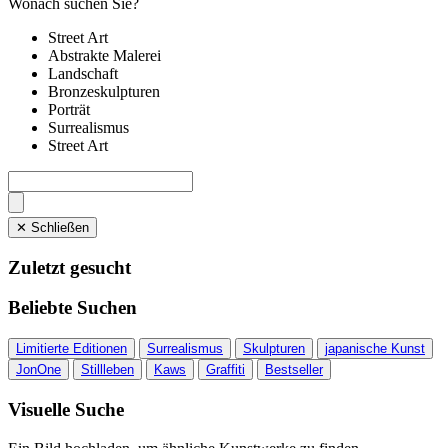
Wonach suchen Sie?
Street Art
Abstrakte Malerei
Landschaft
Bronzeskulpturen
Porträt
Surrealismus
Street Art
✕ Schließen
Zuletzt gesucht
Beliebte Suchen
Limitierte Editionen
Surrealismus
Skulpturen
japanische Kunst
JonOne
Stillleben
Kaws
Graffiti
Bestseller
Visuelle Suche