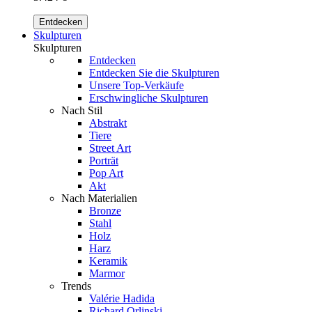
Entdecken
Skulpturen
Skulpturen
Entdecken
Entdecken Sie die Skulpturen
Unsere Top-Verkäufe
Erschwingliche Skulpturen
Nach Stil
Abstrakt
Tiere
Street Art
Porträt
Pop Art
Akt
Nach Materialien
Bronze
Stahl
Holz
Harz
Keramik
Marmor
Trends
Valérie Hadida
Richard Orlinski