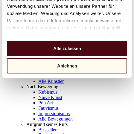
Balloon Dog (Orange)
Verwendung unserer Website an unsere Partner für
Jeff Koons
soziale Medien, Werbung und Analysen weiter. Unsere
Partner führen diese Informationen möglicherweise mit
10.000 €
weiteren Daten zusammen, die Sie ihnen bereitgestellt
Entdecken
haben oder die sie im Rahmen Ihrer Nutzung der Dienste
Künstler
gesammelt haben.
Künstler
Alle zulassen
Entdecken
Alle Maler
Alle Bildhauer
Alle Fotografen
Ablehnen
Alle Zeichner
Alle Designer
Alle Künstler
Nach Bewegung
Kubismus
Naive Kunst
Pop Art
Fauvismus
Impressionismus
Alle Bewegungen
Aufgrund seines Rufs
Bestseller