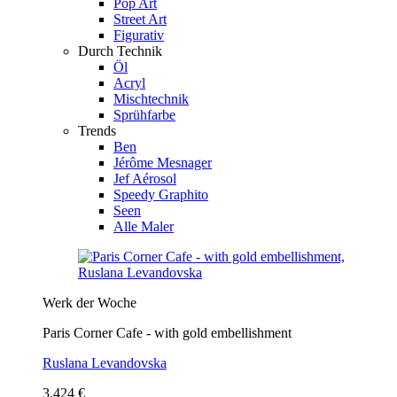
Pop Art
Street Art
Figurativ
Durch Technik
Öl
Acryl
Mischtechnik
Sprühfarbe
Trends
Ben
Jérôme Mesnager
Jef Aérosol
Speedy Graphito
Seen
Alle Maler
Werk der Woche
Paris Corner Cafe - with gold embellishment
Ruslana Levandovska
3.424 €