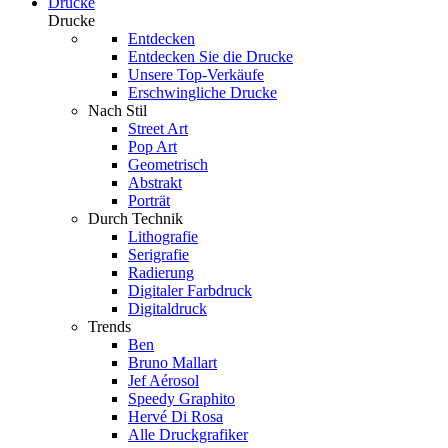
Drucke
Drucke
Entdecken
Entdecken Sie die Drucke
Unsere Top-Verkäufe
Erschwingliche Drucke
Nach Stil
Street Art
Pop Art
Geometrisch
Abstrakt
Porträt
Durch Technik
Lithografie
Serigrafie
Radierung
Digitaler Farbdruck
Digitaldruck
Trends
Ben
Bruno Mallart
Jef Aérosol
Speedy Graphito
Hervé Di Rosa
Alle Druckgrafiker