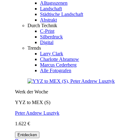
Alltagsszenen
Landschaft
Städtische Landschaft
Abstrakt
Durch Technik
C-Print
Silberdruck
Digital
Trends
Larry Clark
Charlotte Abramow
Marcus Cederberg
Alle Fotografen
Werk der Woche
YYZ to MEX (S)
Peter Andrew Lusztyk
1.622 €
Entdecken