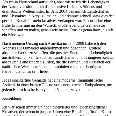
Als ich in Neuseeland aufwuchs, absorbierte ich die Lebendigkeit
der Natur, verstärkt durch das intensive Licht des Südens und
dramatische Wettermuster. Im Jahr 2004 begann ich Landschaften
und Abstraktes in Acryl zu malen und erkannte schnell, dass dies der
perfekte Kanal für mein kreatives Verlangen war. Es entfachte eine
frühe Erinnerung an den Wunsch, große lebendige Gemälde zu
schaffen und zu malen, genau wie meine Oma es getan hatte, als ich
ein Kind war.
Nach meinem Umzug nach Amerika im Jahr 2008 habe ich den
Wechsel zur Ölmalerei angenommen und begonnen, größere
abstrakte Werke zu schaffen, die positive Energie und Lebendigkeit
ausstrahlen. Ich kehrte auch zu Landschaften und in jüngerer Zeit zu
abstrakten Landschaften zurück, die die Formen und Gestalten der
natürlichen Welt abstrahieren, kombiniert mit den lebendigen
Farben, die ich so sehr liebe.
Jedes einzigartige Gemälde hat eine moderne, minimalistische
Ästhetik in einer breiten Palette von energetischen Farbpaletten, um
jedem Raum frische Energie und Vitalität zu verleihen.
Ausbildung:
Ich war schon immer ein hoch motivierter und leidenschaftlicher
Kreativer, der schon in jungen Jahren eine Begabung für die Kunst