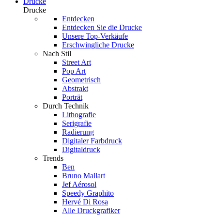
Drucke
Drucke
Entdecken
Entdecken Sie die Drucke
Unsere Top-Verkäufe
Erschwingliche Drucke
Nach Stil
Street Art
Pop Art
Geometrisch
Abstrakt
Porträt
Durch Technik
Lithografie
Serigrafie
Radierung
Digitaler Farbdruck
Digitaldruck
Trends
Ben
Bruno Mallart
Jef Aérosol
Speedy Graphito
Hervé Di Rosa
Alle Druckgrafiker