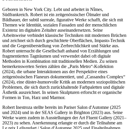
Geboren in New York City. Lebt und arbeitet in Nîmes,
Südfrankreich. Robert ist ein zeitgenössischer Ölmaler und
Bildhauer, der subtil surreale, figurative Werke schafft, die sich mit
Themen wie Identität, sozialen Fassaden und der menschlichen
Existenz im digitalen Zeitalter auseinandersetzen. Seine
Arbeitsweise verbindet klassische Techniken mit modernen Brüchen
und zeichnet sich durch geschichtete Oberflächen, Impasto-Technik
und die Gegenüberstellung von Zerbrechlichkeit und Stärke aus.
Robert untersucht die Gesellschaft anhand von Erzählungen und
fragmentierten Tagträumen und verwendet dabei oft digitale
Methoden in Kombination mit traditionellen Medien. Zu seinen
bemerkenswerten Serien zählen die „Paris Metro“-Kollektion
(2024), die urbane Interaktionen aus der Perspektive eines
zeitgenössischen Flaneurs dokumentiert, und „Cassandra Complex“
(2024), eine düster-humorvolle Kritik an modernen soziopolitischen
Problemen, die sich durch zurückhaltende Farbpaletten und digitale
Ästhetik auszeichnet. In seinen Skulpturen erforscht er organische
Formen in Ton, Harz und Marmor.
Robert Inestroza stellte bereits im Pariser Salon d'Automne (2025
und 2024) und in der SEAS Gallery in Brighton (2023) aus. Seine
Werke waren zudem in Ausstellungen der Art Fluent Gallery (2021–
2023) zu sehen. Anerkennung erlangte er durch die Teilnahme am
Le prix Lelivredart / Salon d'Automne 2025 und Finalteilnahmen