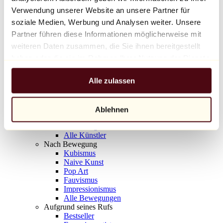
Balloon Dog (Orange)
Verwendung unserer Website an unsere Partner für
Jeff Koons
soziale Medien, Werbung und Analysen weiter. Unsere
Partner führen diese Informationen möglicherweise mit
10.000 €
weiteren Daten zusammen, die Sie ihnen bereitgestellt
Entdecken
haben oder die sie im Rahmen Ihrer Nutzung der Dienste
Künstler
gesammelt haben.
Künstler
Alle zulassen
Entdecken
Alle Maler
Alle Bildhauer
Alle Fotografen
Ablehnen
Alle Zeichner
Alle Designer
Alle Künstler
Nach Bewegung
Kubismus
Naive Kunst
Pop Art
Fauvismus
Impressionismus
Alle Bewegungen
Aufgrund seines Rufs
Bestseller