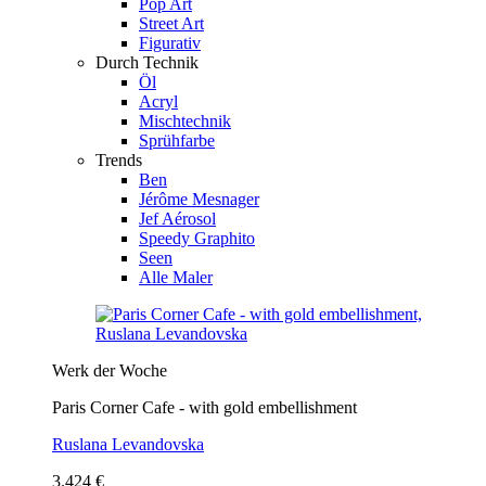
Pop Art
Street Art
Figurativ
Durch Technik
Öl
Acryl
Mischtechnik
Sprühfarbe
Trends
Ben
Jérôme Mesnager
Jef Aérosol
Speedy Graphito
Seen
Alle Maler
Werk der Woche
Paris Corner Cafe - with gold embellishment
Ruslana Levandovska
3.424 €