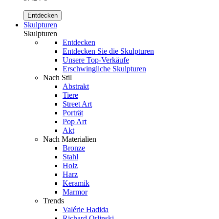
Entdecken
Skulpturen
Skulpturen
Entdecken
Entdecken Sie die Skulpturen
Unsere Top-Verkäufe
Erschwingliche Skulpturen
Nach Stil
Abstrakt
Tiere
Street Art
Porträt
Pop Art
Akt
Nach Materialien
Bronze
Stahl
Holz
Harz
Keramik
Marmor
Trends
Valérie Hadida
Richard Orlinski