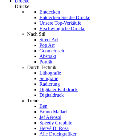
Drucke
Drucke
Entdecken
Entdecken Sie die Drucke
Unsere Top-Verkäufe
Erschwingliche Drucke
Nach Stil
Street Art
Pop Art
Geometrisch
Abstrakt
Porträt
Durch Technik
Lithografie
Serigrafie
Radierung
Digitaler Farbdruck
Digitaldruck
Trends
Ben
Bruno Mallart
Jef Aérosol
Speedy Graphito
Hervé Di Rosa
Alle Druckgrafiker