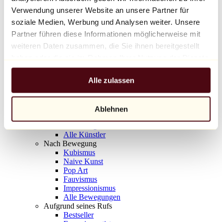
Balloon Dog (Orange)
Verwendung unserer Website an unsere Partner für
Jeff Koons
soziale Medien, Werbung und Analysen weiter. Unsere
Partner führen diese Informationen möglicherweise mit
10.000 €
weiteren Daten zusammen, die Sie ihnen bereitgestellt
Entdecken
haben oder die sie im Rahmen Ihrer Nutzung der Dienste
Künstler
gesammelt haben.
Künstler
Alle zulassen
Entdecken
Alle Maler
Alle Bildhauer
Alle Fotografen
Ablehnen
Alle Zeichner
Alle Designer
Alle Künstler
Nach Bewegung
Kubismus
Naive Kunst
Pop Art
Fauvismus
Impressionismus
Alle Bewegungen
Aufgrund seines Rufs
Bestseller