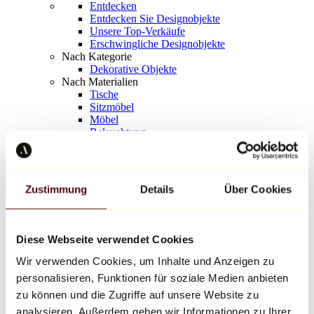
Entdecken
Entdecken Sie Designobjekte
Unsere Top-Verkäufe
Erschwingliche Designobjekte
Nach Kategorie
Dekorative Objekte
Nach Materialien
Tische
Sitzmöbel
Möbel
Beleuchtung
Kunstvolles Geschirr
Keramik
Trends
Richard Orlinski
Zustimmung
Details
Über Cookies
Keith Haring
Jeff Koons
Yayoi Kusama
Jean-Michel Basquiat
Diese Webseite verwendet Cookies
Alle Designer
Wir verwenden Cookies, um Inhalte und Anzeigen zu
personalisieren, Funktionen für soziale Medien anbieten
Werk der Woche
zu können und die Zugriffe auf unsere Website zu
analysieren. Außerdem geben wir Informationen zu Ihrer