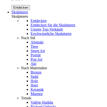
Entdecken
Skulpturen
Skulpturen
Entdecken
Entdecken Sie die Skulpturen
Unsere Top-Verkäufe
Erschwingliche Skulpturen
Nach Stil
Abstrakt
Tiere
Street Art
Porträt
Pop Art
Akt
Nach Materialien
Bronze
Stahl
Holz
Harz
Keramik
Marmor
Trends
Valérie Hadida
Richard Orlinski