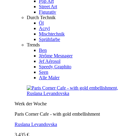
Pop Art
Street Art
Figurativ
Durch Technik
Öl
Acryl
Mischtechnik
Sprühfarbe
Trends
Ben
Jérôme Mesnager
Jef Aérosol
Speedy Graphito
Seen
Alle Maler
Werk der Woche
Paris Corner Cafe - with gold embellishment
Ruslana Levandovska
3.435 €