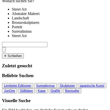
Wonach suchen Sie?
Street Art
Abstrakte Malerei
Landschaft
Bronzeskulpturen
Porträt
Surrealismus
Street Art
✕ Schließen
Zuletzt gesucht
Beliebte Suchen
Limitierte Editionen
Surrealismus
Skulpturen
japanische Kunst
JonOne
Stillleben
Kaws
Graffiti
Bestseller
Visuelle Suche