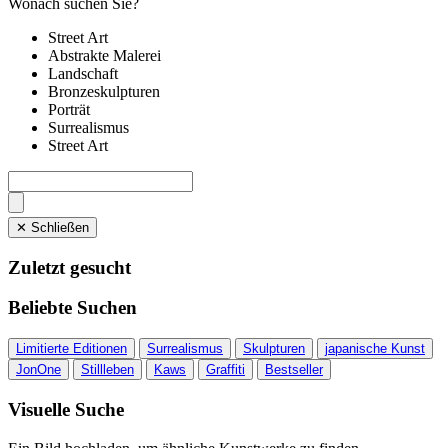
Wonach suchen Sie?
Street Art
Abstrakte Malerei
Landschaft
Bronzeskulpturen
Porträt
Surrealismus
Street Art
✕ Schließen
Zuletzt gesucht
Beliebte Suchen
Limitierte Editionen
Surrealismus
Skulpturen
japanische Kunst
JonOne
Stillleben
Kaws
Graffiti
Bestseller
Visuelle Suche