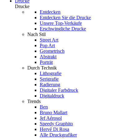
Drucke
Drucke
Entdecken
Entdecken Sie die Drucke
Unsere Top-Verkäufe
Erschwingliche Drucke
Nach Stil
Street Art
Pop Art
Geometrisch
Abstrakt
Porträt
Durch Technik
Lithografie
Serigrafie
Radierung
Digitaler Farbdruck
Digitaldruck
Trends
Ben
Bruno Mallart
Jef Aérosol
Speedy Graphito
Hervé Di Rosa
Alle Druckgrafiker