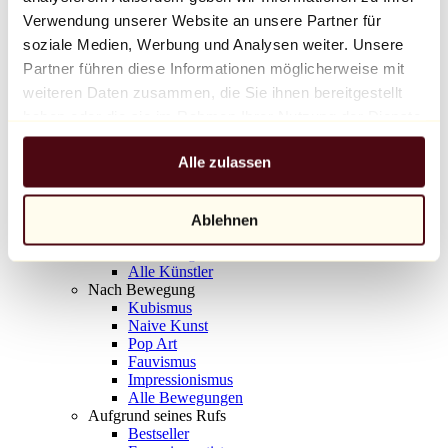
Balloon Dog (Orange)
Verwendung unserer Website an unsere Partner für
Jeff Koons
soziale Medien, Werbung und Analysen weiter. Unsere
Partner führen diese Informationen möglicherweise mit
10.000 €
weiteren Daten zusammen, die Sie ihnen bereitgestellt
Entdecken
haben oder die sie im Rahmen Ihrer Nutzung der Dienste
Künstler
gesammelt haben.
Künstler
Alle zulassen
Entdecken
Alle Maler
Alle Bildhauer
Alle Fotografen
Ablehnen
Alle Zeichner
Alle Designer
Alle Künstler
Nach Bewegung
Kubismus
Naive Kunst
Pop Art
Fauvismus
Impressionismus
Alle Bewegungen
Aufgrund seines Rufs
Bestseller