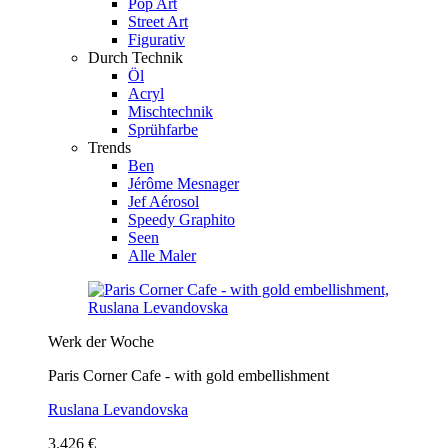
Pop Art
Street Art
Figurativ
Durch Technik
Öl
Acryl
Mischtechnik
Sprühfarbe
Trends
Ben
Jérôme Mesnager
Jef Aérosol
Speedy Graphito
Seen
Alle Maler
Werk der Woche
Paris Corner Cafe - with gold embellishment
Ruslana Levandovska
3.426 €