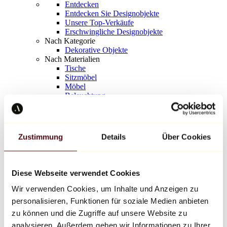
Entdecken
Entdecken Sie Designobjekte
Unsere Top-Verkäufe
Erschwingliche Designobjekte
Nach Kategorie
Dekorative Objekte
Nach Materialien
Tische
Sitzmöbel
Möbel
Beleuchtung
Kunstvolles Geschirr
Keramik
Trends
Richard Orlinski
Zustimmung
Details
Über Cookies
Keith Haring
Jeff Koons
Yayoi Kusama
Jean-Michel Basquiat
Diese Webseite verwendet Cookies
Alle Designer
Wir verwenden Cookies, um Inhalte und Anzeigen zu
personalisieren, Funktionen für soziale Medien anbieten
Werk der Woche
zu können und die Zugriffe auf unsere Website zu
analysieren. Außerdem geben wir Informationen zu Ihrer