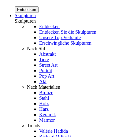
Entdecken
Skulpturen
Skulpturen
Entdecken
Entdecken Sie die Skulpturen
Unsere Top-Verkäufe
Erschwingliche Skulpturen
Nach Stil
Abstrakt
Tiere
Street Art
Porträt
Pop Art
Akt
Nach Materialien
Bronze
Stahl
Holz
Harz
Keramik
Marmor
Trends
Valérie Hadida
Richard Orlinski