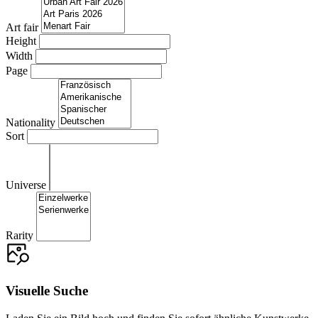
Art fair
Height
Width
Page
Nationality
Sort
Universe
Rarity
Visuelle Suche