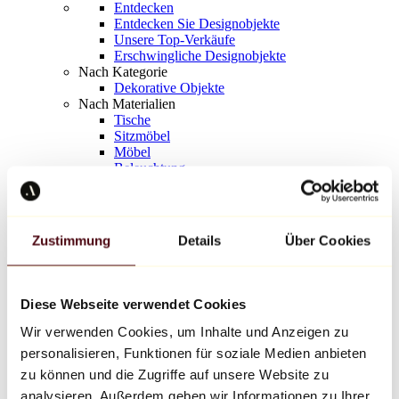
Entdecken
Entdecken Sie Designobjekte
Unsere Top-Verkäufe
Erschwingliche Designobjekte
Nach Kategorie
Dekorative Objekte
Nach Materialien
Tische
Sitzmöbel
Möbel
Beleuchtung
Kunstvolles Geschirr
Keramik
Trends
Richard Orlinski
Zustimmung
Details
Über Cookies
Keith Haring
Jeff Koons
Yayoi Kusama
Jean-Michel Basquiat
Diese Webseite verwendet Cookies
Alle Designer
Wir verwenden Cookies, um Inhalte und Anzeigen zu
personalisieren, Funktionen für soziale Medien anbieten
Werk der Woche
zu können und die Zugriffe auf unsere Website zu
analysieren. Außerdem geben wir Informationen zu Ihrer