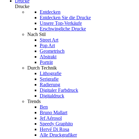
Drucke
Drucke
Entdecken
Entdecken Sie die Drucke
Unsere Top-Verkäufe
Erschwingliche Drucke
Nach Stil
Street Art
Pop Art
Geometrisch
Abstrakt
Porträt
Durch Technik
Lithografie
Serigrafie
Radierung
Digitaler Farbdruck
Digitaldruck
Trends
Ben
Bruno Mallart
Jef Aérosol
Speedy Graphito
Hervé Di Rosa
Alle Druckgrafiker