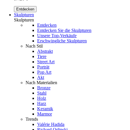
Entdecken
Skulpturen
Skulpturen
Entdecken
Entdecken Sie die Skulpturen
Unsere Top-Verkäufe
Erschwingliche Skulpturen
Nach Stil
Abstrakt
Tiere
Street Art
Porträt
Pop Art
Akt
Nach Materialien
Bronze
Stahl
Holz
Harz
Keramik
Marmor
Trends
Valérie Hadida
Richard Orlinski