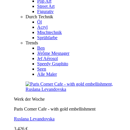
Pop Art
Street Art
Figurativ
Durch Technik
Öl
Acryl
Mischtechnik
Sprühfarbe
Trends
Ben
Jérôme Mesnager
Jef Aérosol
Speedy Graphito
Seen
Alle Maler
Werk der Woche
Paris Corner Cafe - with gold embellishment
Ruslana Levandovska
3.426 €