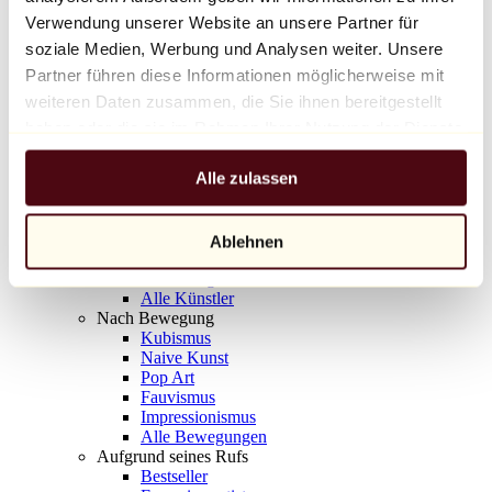
Balloon Dog (Orange)
Verwendung unserer Website an unsere Partner für
Jeff Koons
soziale Medien, Werbung und Analysen weiter. Unsere
Partner führen diese Informationen möglicherweise mit
10.000 €
weiteren Daten zusammen, die Sie ihnen bereitgestellt
Entdecken
haben oder die sie im Rahmen Ihrer Nutzung der Dienste
Künstler
gesammelt haben.
Künstler
Alle zulassen
Entdecken
Alle Maler
Alle Bildhauer
Alle Fotografen
Ablehnen
Alle Zeichner
Alle Designer
Alle Künstler
Nach Bewegung
Kubismus
Naive Kunst
Pop Art
Fauvismus
Impressionismus
Alle Bewegungen
Aufgrund seines Rufs
Bestseller