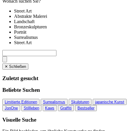
Wonach suchen Sie?
Street Art
Abstrakte Malerei
Landschaft
Bronzeskulpturen
Porträt
Surrealismus
Street Art
✕ Schließen
Zuletzt gesucht
Beliebte Suchen
Limitierte Editionen
Surrealismus
Skulpturen
japanische Kunst
JonOne
Stillleben
Kaws
Graffiti
Bestseller
Visuelle Suche